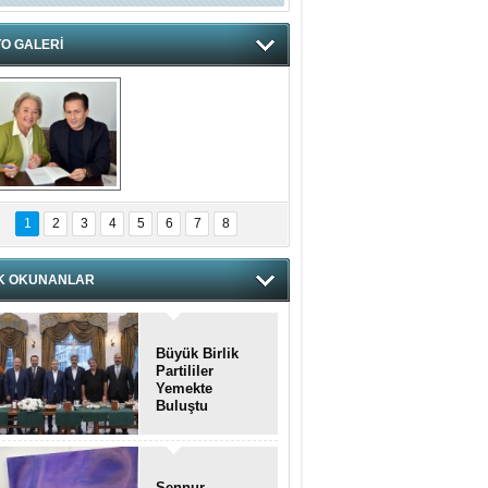
O GALERİ
hnzzzna
1
2
3
4
5
6
7
8
K OKUNANLAR
Büyük Birlik
Partililer
Yemekte
Buluştu
Şennur