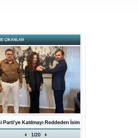
NE ÇIKANLAR
i Parti'ye Katılmayı Reddeden İsim
Pendikli Murat genç yaş
1/20
Zafer Partisi'ne katıldı