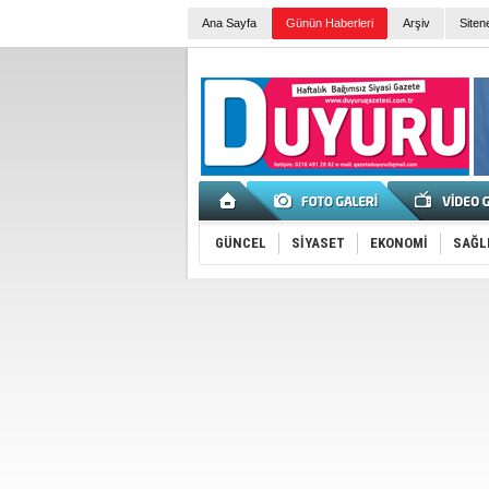
Ana Sayfa
Günün Haberleri
Arşiv
Siten
GÜNCEL
SİYASET
EKONOMİ
SAĞL