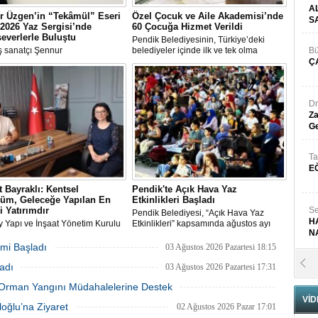
A
r Üzgen’in “Tekâmül” Eseri
Özel Çocuk ve Aile Akademisi’nde
S
2026 Yaz Sergisi’nde
60 Çocuğa Hizmet Verildi
everlerle Buluştu
Pendik Belediyesinin, Türkiye’deki
 sanatçı Şennur
belediyeler içinde ilk ve tek olma
Bü
n Tekâmül adlı eseri,
özelliği taşıyan “Özel Çocuk ve Aile
Ç
arası Plastik Sanatlar Derneği
Akademisi” programından ilk dönemde
 tarafından düzenlenen 2026
60 özel çocuk yararlandı.
gisi’nde sanatseverlerle buluştu.
Dr
Za
Ge
Ta
E
 Bayraklı: Kentsel
Pendik'te Açık Hava Yaz
üm, Geleceğe Yapılan En
Etkinlikleri Başladı
i Yatırımdır
Se
Pendik Belediyesi, “Açık Hava Yaz
H
y Yapı ve İnşaat Yönetim Kurulu
Etkinlikleri” kapsamında ağustos ayı
N
ı, İnşaat Mühendisi Hikmet
boyunca çocuk sineması, sinema
ı, emlak ve gayrimenkul
geceleri ve açık hava tiyatrolarıyla
mi Başladı
03 Ağustos 2026 Pazartesi 18:15
nı Aslı Alan’ı çalışma ofisinde
vatandaşları kültür ve sanat
Pr
adı
ı
etkinliklerinde buluşturuyor.
03 Ağustos 2026 Pazartesi 17:31
B
ki Orman Yangını Müdahalelerine Destek
VİD
03 Ağustos 2026 Pazartesi 11:55
oğlu’na Ziyaret
02 Ağustos 2026 Pazar 17:01
Fa