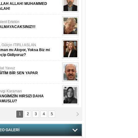
LLAH ALLAH! MUHAMMED
ALAH!
lent Ertekin
ALMAYACAKSINIZ!!!
. Gülçin ITIRLI ASLAN
man mı Akıyor, Yoksa Biz mi
çip Gidiyoruz?
lat Yavuz
ĞİTİM BİR SEN YAPAR
vgi Karaman
ANGİMİZİN HIRSIZI DAHA
AMUSLU?
1
2
3
4
5
of. Dr. Cahit Kurbanoğlu
OSNA-HERSEK VE KUDÜS
EO GALERİ
tma Saçak Akbulut