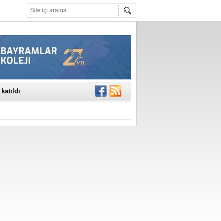
rinde..
katıldı
gisi’nde
DEĞİL, DOĞRU
erildi
n Ercan Ekşi son
ı Selahattin
En Değerli
en 10 Nokta