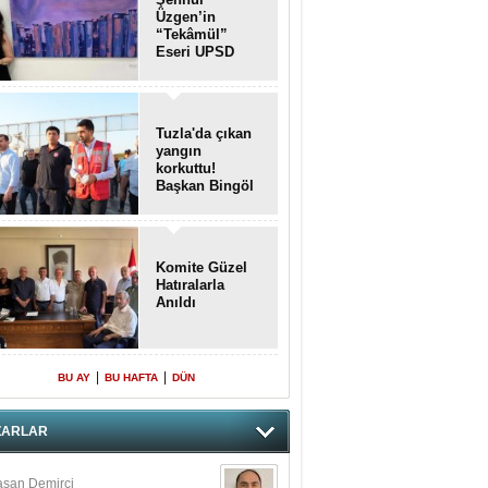
Üzgen’in
“Tekâmül”
Eseri UPSD
2026 Yaz
Sergisi’nde
Sanatseverlerle
Buluştu
Tuzla'da çıkan
yangın
korkuttu!
Başkan Bingöl
olay yerinde..
Komite Güzel
Hatıralarla
Anıldı
|
|
BU AY
BU HAFTA
DÜN
ZARLAR
san Demirci