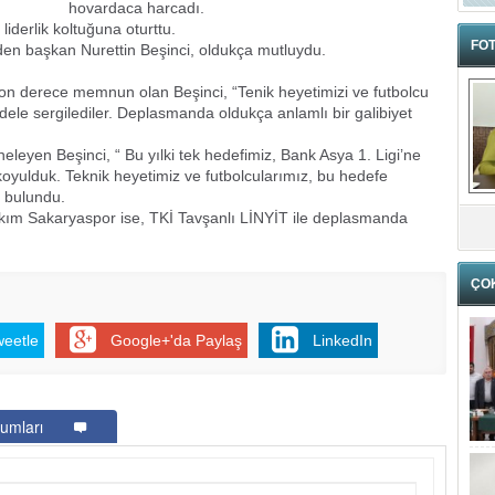
hovardaca harcadı.
liderlik koltuğuna oturttu.
FOT
den başkan Nurettin Beşinci, oldukça mutluydu.
n derece memnun olan Beşinci, “Tenik heyetimizi ve futbolcu
ele sergilediler. Deplasmanda oldukça anlamlı bir galibiyet
eleyen Beşinci, “ Bu yılki tek hedefimiz, Bank Asya 1. Ligi’ne
koyulduk. Teknik heyetimiz ve futbolcularımız, bu hedefe
e bulundu.
 takım Sakaryaspor ise, TKİ Tavşanlı LİNYİT ile deplasmanda
ÇO
weetle
Google+'da Paylaş
LinkedIn
umları