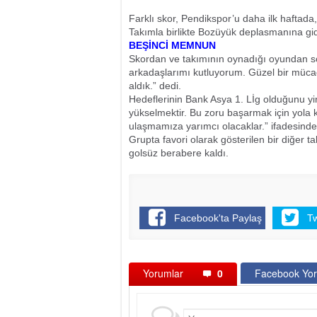
Farklı skor, Pendikspor’u daha ilk haftada, 
Takımla birlikte Bozüyük deplasmanına gi
BEŞİNCİ MEMNUN
Skordan ve takımının oynadığı oyundan so
arkadaşlarımı kutluyorum. Güzel bir mücad
aldık.” dedi.
Hedeflerinin Bank Asya 1. Lİg olduğunu yin
yükselmektir. Bu zoru başarmak için yola 
ulaşmamıza yarımcı olacaklar.” ifadesind
Grupta favori olarak gösterilen bir diğer
golsüz berabere kaldı.
Facebook'ta Paylaş
T
Yorumlar
0
Facebook Yor