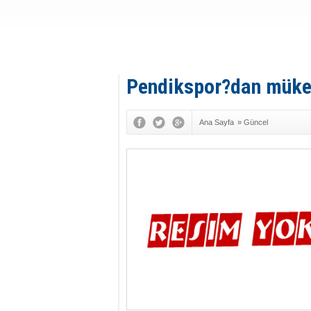
Pendikspor?dan müke
Ana Sayfa
»
Güncel