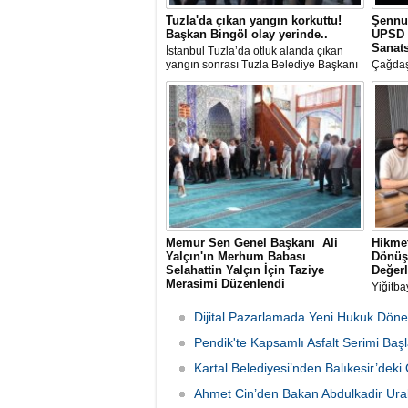
Tuzla'da çıkan yangın korkuttu!
Şennu
Başkan Bingöl olay yerinde..
UPSD 
Sanats
İstanbul Tuzla’da otluk alanda çıkan
yangın sonrası Tuzla Belediye Başkanı
Çağdaş
Av. Eren Ali Bingöl de bölgeye giderek
Üzgen’i
incelemelerde bulundu.
Uluslar
(UPSD)
Yaz Ser
Memur Sen Genel Başkanı Ali
Hikmet
Yalçın'ın Merhum Babası
Dönüş
Selahattin Yalçın İçin Taziye
Değerl
Merasimi Düzenlendi
Yiğitba
Memur-Sen Genel Başkanı Ali Yalçın'ın
Başkan
rahmet-i Rahman'a kavuşan kıymetli
Bayrakl
Dijital Pazarlamada Yeni Hukuk Döne
babası Selahattin Yalçın için, Eğitim-Bir-
danışma
Sen İstanbul Şubelerinin
Pendik'te Kapsamlı Asfalt Serimi Başl
ağırlad
organizasyonuyla 1 Ağustos Cumartesi
Kartal Belediyesi’nden Balıkesir’de
günü Sultanbeyli Abdurrahmangazi
Camii'nde taziye merasimi düzenlendi.
Ahmet Cin’den Bakan Abdulkadir Ural