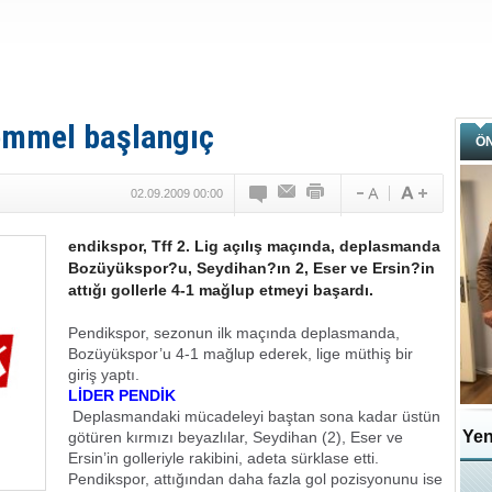
mmel başlangıç
Ö
02.09.2009 00:00
endikspor, Tff 2. Lig açılış maçında, deplasmanda
Bozüyükspor?u, Seydihan?ın 2, Eser ve Ersin?in
attığı gollerle 4-1 mağlup etmeyi başardı.
Pendikspor, sezonun ilk maçında deplasmanda,
Bozüyükspor’u 4-1 mağlup ederek, lige müthiş bir
giriş yaptı.
LİDER PENDİK
Deplasmandaki mücadeleyi baştan sona kadar üstün
Yen
götüren kırmızı beyazlılar, Seydihan (2), Eser ve
Ersin’in golleriyle rakibini, adeta sürklase etti.
Pendikspor, attığından daha fazla gol pozisyonunu ise