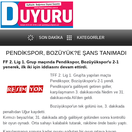
SON DAKİKA
KATEGORİLER
PENDİKSPOR, BOZÜYÜK?E ŞANS TANIMADI
FF 2. Lig 1. Grup maçında Pendikspor, Bozüyükspor'u 2-1
yenerek, ilk iki için iddiasını devam ettirdi.
TFF 2. Lig 1. Grup'ta yapılan maçta
Pendikspor, Bozüyükspor'u 2-1 yendi.
Pendikspor'a galibiyeti getiren goller,
karşılaşmanın 3. dakikasında Nedim ve 31.
dakikasında Ali'den geldi.
Bozüyükspor'un tek golünü ise, 3. dakikada
penaltıdan Uğur kaydetti.
Kırmızı beyazlılar, 31. dakikada attığı galibiyet golünden sonra kontrollü
bir oyun oynadı. Orta sahayı kalabalık tutarak, rakibine önde baskı yaptı.
Karşılaşmanın sonuna kadar oyunu soğutan bir oyun ortaya koyan