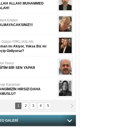
LLAH ALLAH! MUHAMMED
ALAH!
lent Ertekin
ALMAYACAKSINIZ!!!
. Gülçin ITIRLI ASLAN
man mı Akıyor, Yoksa Biz mi
çip Gidiyoruz?
lat Yavuz
ĞİTİM BİR SEN YAPAR
vgi Karaman
ANGİMİZİN HIRSIZI DAHA
AMUSLU?
1
2
3
4
5
of. Dr. Cahit Kurbanoğlu
OSNA-HERSEK VE KUDÜS
EO GALERİ
tma Saçak Akbulut