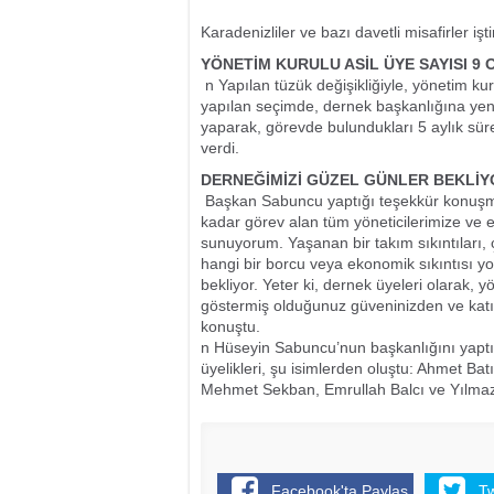
Karadenizliler ve bazı davetli misafirler iştir
YÖNETİM KURULU ASİL ÜYE SAYISI 9 
n Yapılan tüzük değişikliğiyle, yönetim kuru
yapılan seçimde, dernek başkanlığına ye
yaparak, görevde bulundukları 5 aylık süre 
verdi.
DERNEĞİMİZİ GÜZEL GÜNLER BEKLİY
Başkan Sabuncu yaptığı teşekkür konuşm
kadar görev alan tüm yöneticilerimize ve 
sunuyorum. Yaşanan bir takım sıkıntıları, ç
hangi bir borcu veya ekonomik sıkıntısı yo
bekliyor. Yeter ki, dernek üyeleri olarak,
göstermiş olduğunuz güveninizden ve katıl
konuştu.
n Hüseyin Sabuncu’nun başkanlığını yaptığ
üyelikleri, şu isimlerden oluştu: Ahmet Ba
Mehmet Sekban, Emrullah Balcı ve Yılma
Facebook'ta Paylaş
T