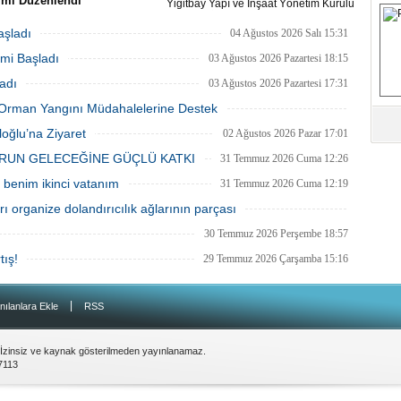
imi Düzenlendi
Yiğitbay Yapı ve İnşaat Yönetim Kurulu
S
Sen Genel Başkanı Ali Yalçın'ın
Başkanı, İnşaat Mühendisi Hikmet
-i Rahman'a kavuşan kıymetli
Bayraklı, emlak ve gayrimenkul
aşladı
04 Ağustos 2026 Salı 15:31
Selahattin Yalçın için, Eğitim-Bir-
danışmanı Aslı Alan’ı çalışma ofisinde
mi Başladı
anbul Şubelerinin
ağırladı
03 Ağustos 2026 Pazartesi 18:15
Fa
zasyonuyla 1 Ağustos Cumartesi
M
adı
03 Ağustos 2026 Pazartesi 17:31
ultanbeyli Abdurrahmangazi
de taziye merasimi düzenlendi.
ki Orman Yangını Müdahalelerine Destek
03 Ağustos 2026 Pazartesi 11:55
oğlu’na Ziyaret
Ab
02 Ağustos 2026 Pazar 17:01
Sa
RUN GELECEĞİNE GÜÇLÜ KATKI
31 Temmuz 2026 Cuma 12:26
ve
benim ikinci vatanım
31 Temmuz 2026 Cuma 12:19
Üm
 organize dolandırıcılık ağlarının parçası
Az
31 Temmuz 2026 Cuma 12:10
30 Temmuz 2026 Perşembe 18:57
tış!
29 Temmuz 2026 Çarşamba 15:16
Pr
Bi
|
nılanlara Ekle
RSS
Ra
B
 İzinsiz ve kaynak gösterilmeden yayınlanamaz.
Y
7113