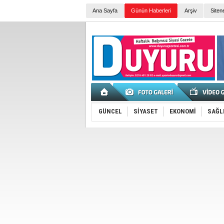
Ana Sayfa
Günün Haberleri
Arşiv
Siten
GÜNCEL
SİYASET
EKONOMİ
SAĞL