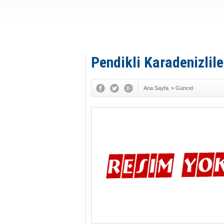
Pendikli Karadenizlil
Ana Sayfa
»
Güncel