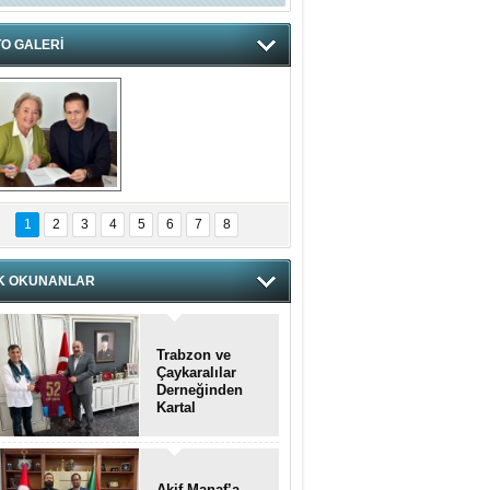
O GALERİ
hnzzzna
1
2
3
4
5
6
7
8
K OKUNANLAR
Trabzon ve
Çaykaralılar
Derneğinden
Kartal
kaymakamına
anlamlı ziyaret
Akif Manaf’a