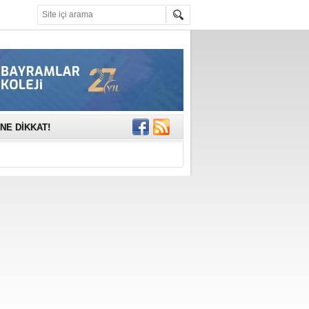
mına anlamlı
NE DİKKAT!
rinde..
katıldı
gisi’nde
DEĞİL, DOĞRU
erildi
n Ercan Ekşi son
ı Selahattin