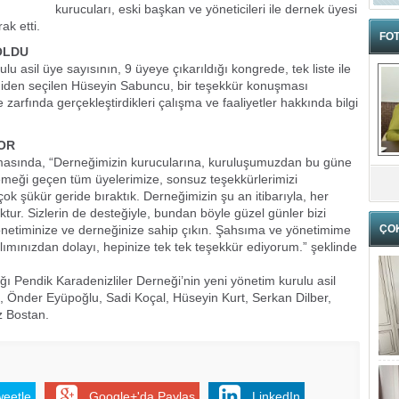
kurucuları, eski başkan ve yöneticileri ile dernek üyesi
ak etti.
FOT
OLDU
lu asil üye sayısının, 9 üyeye çıkarıldığı kongrede, tek liste ile
niden seçilen Hüseyin Sabuncu, bir teşekkür konuşması
zarfında gerçekleştirdikleri çalışma ve faaliyetler hakkında bilgi
OR
asında, “Derneğimizin kurucularına, kuruluşumuzdan bu güne
emeği geçen tüm üyelerimize, sonsuz teşekkürlerimizi
ok şükür geride bıraktık. Derneğimizin şu an itibarıyla, her
ktur. Sizlerin de desteğiyle, bundan böyle güzel günler bizi
 yönetiminize ve derneğinize sahip çıkın. Şahsıma ve yönetimime
ÇO
ımınızdan dolayı, hepinize tek tek teşekkür ediyorum.” şeklinde
ı Pendik Karadenizliler Derneği’nin yeni yönetim kurulu asil
tı, Önder Eyüpoğlu, Sadi Koçal, Hüseyin Kurt, Serkan Dilber,
z Bostan.
weetle
Google+'da Paylaş
LinkedIn