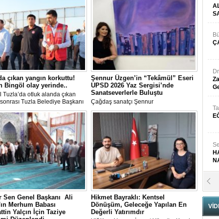
A
S
Bü
Ç
Dr
da çıkan yangın korkuttu!
Şennur Üzgen’in “Tekâmül” Eseri
Za
 Bingöl olay yerinde..
UPSD 2026 Yaz Sergisi’nde
Ge
Sanatseverlerle Buluştu
l Tuzla’da otluk alanda çıkan
sonrası Tuzla Belediye Başkanı
Çağdaş sanatçı Şennur
Ta
n Ali Bingöl de bölgeye giderek
Üzgen’in Tekâmül adlı eseri,
E
melerde bulundu.
Uluslararası Plastik Sanatlar Derneği
(UPSD) tarafından düzenlenen 2026
Yaz Sergisi’nde sanatseverlerle buluştu.
Se
H
N
Pr
B
 Sen Genel Başkanı Ali
Hikmet Bayraklı: Kentsel
n'ın Merhum Babası
Dönüşüm, Geleceğe Yapılan En
VİD
ttin Yalçın İçin Taziye
Değerli Yatırımdır
Fa