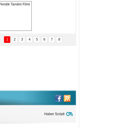
ANAL KERHANE!
tma Daştan
eftun Olmak
Pendik Tanıtım 
Filmi
1
2
3
4
5
6
7
8
bas Levent Ertekin
nal Medyanın Dijital Savaş Alanı
 İtibar Suikastları: Kızılay Örneği
it Kahyaoğlu
iz Türk Milleti Tarih Yazdı!
of.Dr.Hamdi Temel
z Böyle Bir Yozgat'ta Büyüdük
vza Zeybek
İR MİLLETİN TEKRAR DESTAN
Haber Scripti
AZMASI