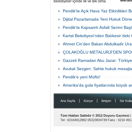
Meras
belediyeler içinde ilk ve tek olma
özelliği taşıyan “Özel Çocuk ve Aile
Memur-
Akademisi” programından ilk dönemde
rahmet
Pendik'te Açık Hava Yaz Etkinlikleri B
60 özel çocuk yararlandı.
babası 
Dijital Pazarlamada Yeni Hukuk Döne
Sen İst
organi
Pendik'te Kapsamlı Asfalt Serimi Başl
günü S
Camii'n
Kartal Belediyesi’nden Balıkesir’de
Ahmet Cin’den Bakan Abdulkadir Ural
ÇOLAKOĞLU METALURJİ’DEN SPO
Gazzeli Ramadan Abu Jazar: Türkiye 
Avukat Sezgen: Sahte hukuk mesajları
Pendik'e yeni Müftü!
Amerika'da gıda fiyatlarında büyük ar
|
|
|
Ana Sayfa
Künye
İletişim
Sık Kulla
Tüm Hakları Saklıdır © 2012
Duyuru Gazetesi
|
Tel :
02164912882 05323834739
Faks :
0216 491