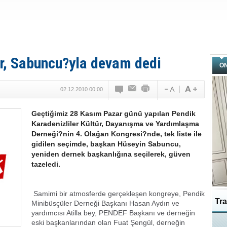
er, Sabuncu?yla devam dedi
Ö
02.12.2010 00:00
Geçtiğimiz 28 Kasım Pazar günü yapılan Pendik
Karadenizliler Kültür, Dayanışma ve Yardımlaşma
Derneği?nin 4. Olağan Kongresi?nde, tek liste ile
gidilen seçimde, başkan Hüseyin Sabuncu,
yeniden dernek başkanlığına seçilerek, güven
tazeledi.
Samimi bir atmosferde gerçekleşen kongreye, Pendik
Tra
Minibüsçüler Derneği Başkanı Hasan Aydın ve
yardımcısı Atilla bey, PENDEF Başkanı ve derneğin
eski başkanlarından olan Fuat Şengül, derneğin
Ka