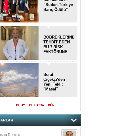
“Sudan-Türkiye
Barış Ödülü”
BÖBREKLERİNİZİ
TEHDİT EDEN
BU 3 RİSK
FAKTÖRÜNE
DİKKAT!
Berat
Çiçekçi'den
Yeni Tekli:
"Masal"
|
|
BU AY
BU HAFTA
DÜN
ZARLAR
san Demirci