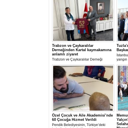
Trabzon ve Çaykaralılar
Tuzla'
Derneğinden Kartal kaymakamına
Başkan
anlamlı ziyaret
İstanbu
Trabzon ve Çaykaralılar Derneği
yangın 
yönetim kurulu Kartal Kaymakamı Edip
Av. Ere
Çakıcı'yı ziyaret etti.
incele
Özel Çocuk ve Aile Akademisi’nde
Memur
60 Çocuğa Hizmet Verildi
Yalçı
Selaha
Pendik Belediyesinin, Türkiye’deki