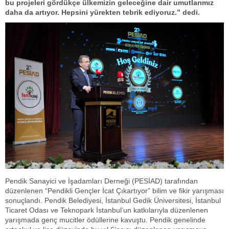
bu projeleri gördükçe ülkemizin geleceğine dair umutlarımız
daha da artıyor. Hepsini yürekten tebrik ediyoruz.” dedi.
Pendik Sanayici ve İşadamları Derneği (PESİAD) tarafından
düzenlenen “Pendikli Gençler İcat Çıkartıyor” bilim ve fikir yarışması
sonuçlandı. Pendik Belediyesi, İstanbul Gedik Üniversitesi, İstanbul
Ticaret Odası ve Teknopark İstanbul’un katkılarıyla düzenlenen
yarışmada genç mucitler ödüllerine kavuştu. Pendik genelinde