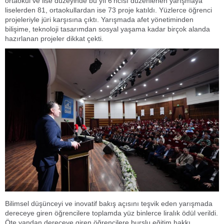
ortaokul ve lise düzeyinde bu yıl 6’ncısı düzenlenen yarışmaya
liselerden 81, ortaokullardan ise 73 proje katıldı. Yüzlerce öğrenci
projeleriyle jüri karşısına çıktı. Yarışmada afet yönetiminden
bilişime, teknoloji tasarımdan sosyal yaşama kadar birçok alanda
hazırlanan projeler dikkat çekti.
Bilimsel düşünceyi ve inovatif bakış açısını teşvik eden yarışmada
dereceye giren öğrencilere toplamda yüz binlerce liralık ödül verildi.
Öte yandan dereceye giren öğrencilere burslu eğitim hakkı