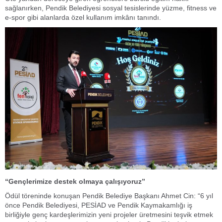
sağlanırken, Pendik Belediyesi sosyal tesislerinde yüzme, fitness ve
e-spor gibi alanlarda özel kullanım imkânı tanındı.
“Gençlerimize destek olmaya çalışıyoruz”
Ödül töreninde konuşan Pendik Belediye Başkanı Ahmet Cin: “6 yıl
önce Pendik Belediyesi, PESİAD ve Pendik Kaymakamlığı iş
birliğiyle genç kardeşlerimizin yeni projeler üretmesini teşvik etmek