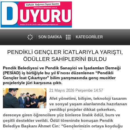
SON DAKİKA
KATEGORİLER
PENDİKLİ GENÇLER İCATLARIYLA YARIŞTI,
ÖDÜLLER SAHİPLERİNİ BULDU
Pendik Belediyesi ve Pendik Sanayici ve İşadamları Derneği
(PESİAD) iş birliğiyle bu yıl 6’ncısı düzenlenen “Pendikli
Gençler İcat Çıkartıyor” bilim yarışmasında genç mucitler
projeleriyle jüri karşısına çıktı.
21 Mayıs 2026 Perşembe 14:57
Afet yönetimi, bilişim, teknoloji tasarım
ve sosyal yaşam alanlarında hazırlanan
yenilikçi projeler dikkat çekerken,
dereceye giren öğrencilere yüz binlerce liralık ödül, burs ve
çeşitli destekler verildi. Ödül töreninde konuşan Pendik
Belediye Başkanı Ahmet Cin: “Gençlerimizin ortaya koyduğu