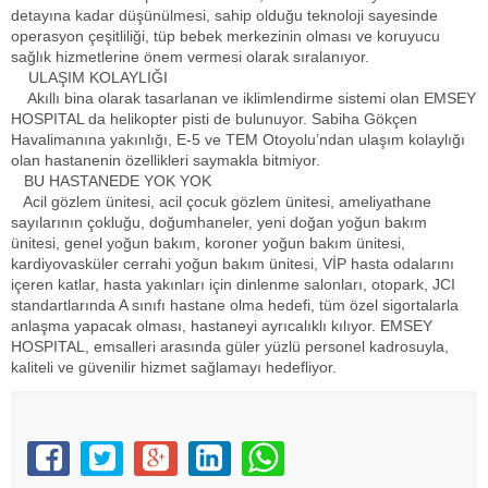
detayına kadar düşünülmesi, sahip olduğu teknoloji sayesinde
operasyon çeşitliliği, tüp bebek merkezinin olması ve koruyucu
sağlık hizmetlerine önem vermesi olarak sıralanıyor.
ULAŞIM KOLAYLIĞI
Akıllı bina olarak tasarlanan ve iklimlendirme sistemi olan EMSEY
HOSPITAL da helikopter pisti de bulunuyor. Sabiha Gökçen
Havalimanına yakınlığı, E-5 ve TEM Otoyolu’ndan ulaşım kolaylığı
olan hastanenin özellikleri saymakla bitmiyor.
BU HASTANEDE YOK YOK
Acil gözlem ünitesi, acil çocuk gözlem ünitesi, ameliyathane
sayılarının çokluğu, doğumhaneler, yeni doğan yoğun bakım
ünitesi, genel yoğun bakım, koroner yoğun bakım ünitesi,
kardiyovasküler cerrahi yoğun bakım ünitesi, VİP hasta odalarını
içeren katlar, hasta yakınları için dinlenme salonları, otopark, JCI
standartlarında A sınıfı hastane olma hedefi, tüm özel sigortalarla
anlaşma yapacak olması, hastaneyi ayrıcalıklı kılıyor. EMSEY
HOSPITAL, emsalleri arasında güler yüzlü personel kadrosuyla,
kaliteli ve güvenilir hizmet sağlamayı hedefliyor.