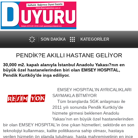
SON DAKİKA
KATEGORİLER
PENDİK?E AKILLI HASTANE GELİYOR
30,000 m2. kapalı alanıyla İstanbul Anadolu Yakası?nın en
büyük özel hastanelerinden biri olan EMSEY HOSPITAL,
Pendik Kurtköy'de inşa ediliyor.
EMSEY HOSPITAL’IN AYRICALIKLARI
SAYMAKLA BİTMİYOR
Tüm branşlarda SGK anlaşması ile
2011 yılı sonunda Pendik Kurtköy'de
hizmete girmesi beklenen Anadolu
Yakası’nın en büyük özel hastanelerinden
bir olan EMSEY HOSPITAL'in öne çıkan hizmetleri; sektörde en son
teknolojiyi kullanması, kalite politikasına sahip olması, hastaya
verilen hizmetin ön planda tutulması, hasta mahremiyetinin en ince