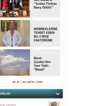
“Sudan-Türkiye
Barış Ödülü”
BÖBREKLERİNİZİ
TEHDİT EDEN
BU 3 RİSK
FAKTÖRÜNE
DİKKAT!
Berat
Çiçekçi'den
Yeni Tekli:
"Masal"
|
|
BU AY
BU HAFTA
DÜN
ZARLAR
san Demirci