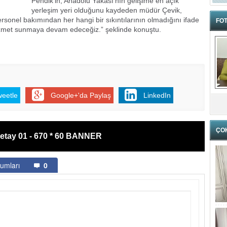
Pendik’in, Anadolu Yakası’nın gelişime en açık
yerleşim yeri olduğunu kaydeden müdür Çevik,
ersonel bakımından her hangi bir sıkıntılarının olmadığını ifade
FOT
i hizmet sunmaya devam edeceğiz.” şeklinde konuştu.
weetle
Google+'da Paylaş
LinkedIn
ÇO
etay 01 - 670 * 60 BANNER
umları
0