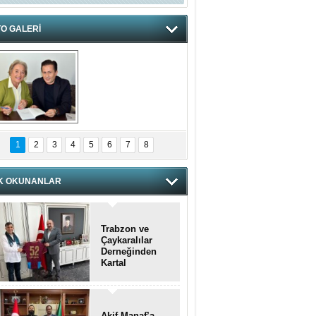
O GALERİ
hnzzzna
1
2
3
4
5
6
7
8
K OKUNANLAR
Trabzon ve
Çaykaralılar
Derneğinden
Kartal
kaymakamına
anlamlı ziyaret
Akif Manaf’a