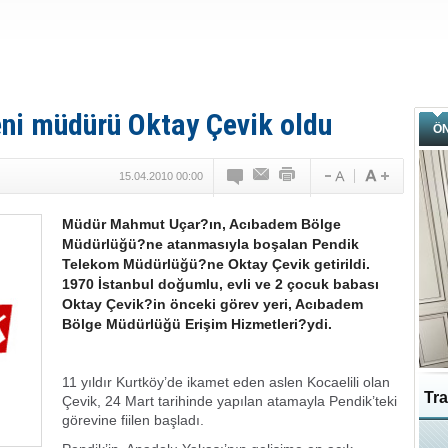
ni müdürü Oktay Çevik oldu
Ö
15.04.2010 00:00
Müdür Mahmut Uçar?ın, Acıbadem Bölge
Müdürlüğü?ne atanmasıyla boşalan Pendik
Telekom Müdürlüğü?ne Oktay Çevik getirildi.
1970 İstanbul doğumlu, evli ve 2 çocuk babası
Oktay Çevik?in önceki görev yeri, Acıbadem
Bölge Müdürlüğü Erişim Hizmetleri?ydi.
11 yıldır Kurtköy’de ikamet eden aslen Kocaelili olan
Tra
Çevik, 24 Mart tarihinde yapılan atamayla Pendik’teki
görevine fiilen başladı.
Ka