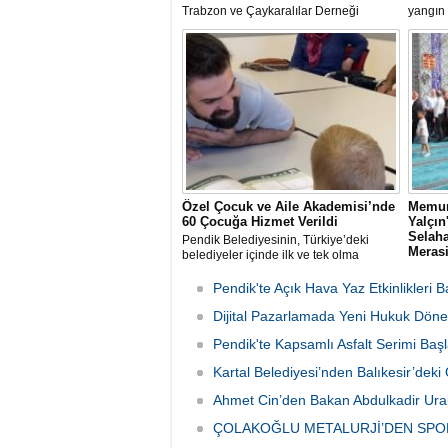
Trabzon ve Çaykaralılar Derneği
yangın 
yönetim kurulu Kartal Kaymakamı Edip
Av. Ere
Çakıcı'yı ziyaret etti.
incele
Özel Çocuk ve Aile Akademisi’nde
Memur
60 Çocuğa Hizmet Verildi
Yalçı
Selaha
Pendik Belediyesinin, Türkiye’deki
Meras
belediyeler içinde ilk ve tek olma
özelliği taşıyan “Özel Çocuk ve Aile
Memur-
Akademisi” programından ilk dönemde
rahmet
Pendik'te Açık Hava Yaz Etkinlikleri B
60 özel çocuk yararlandı.
babası 
Dijital Pazarlamada Yeni Hukuk Döne
Sen İst
organi
Pendik'te Kapsamlı Asfalt Serimi Başl
günü S
Camii'n
Kartal Belediyesi’nden Balıkesir’de
Ahmet Cin’den Bakan Abdulkadir Ural
ÇOLAKOĞLU METALURJİ’DEN SPO