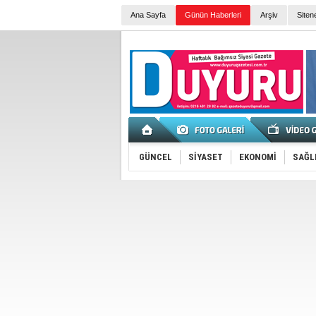
Ana Sayfa
Günün Haberleri
Arşiv
Siten
GÜNCEL
SİYASET
EKONOMİ
SAĞL