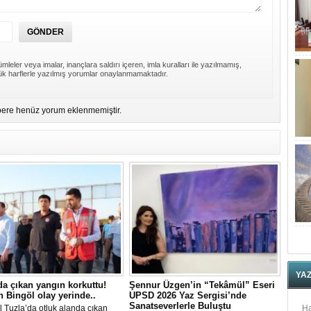
mleler veya imalar, inançlara saldırı içeren, imla kuralları ile yazılmamış,
k harflerle yazılmış yorumlar onaylanmamaktadır.
ere henüz yorum eklenmemiştir.
YA
da çıkan yangın korkuttu!
Şennur Üzgen’in “Tekâmül” Eseri
 Bingöl olay yerinde..
UPSD 2026 Yaz Sergisi’nde
Sanatseverlerle Buluştu
l Tuzla’da otluk alanda çıkan
Ha