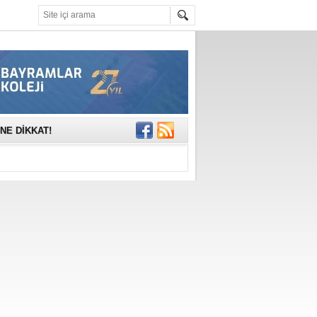
mına anlamlı
NE DİKKAT!
rinde..
katıldı
gisi’nde
DEĞİL, DOĞRU
erildi
n Ercan Ekşi son
ı Selahattin