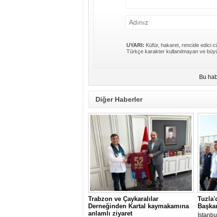
UYARI:
Küfür, hakaret, rencide edici cü
Türkçe karakter kullanılmayan ve büyü
Bu hab
Diğer Haberler
Trabzon ve Çaykaralılar
Tuzla'
Derneğinden Kartal kaymakamına
Başkan
anlamlı ziyaret
İstanbu