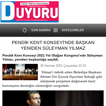
SON DAKİKA
KATEGORİLER
PENDİK KENT KONSEYİ'NDE BAŞKAN
YENİDEN SÜLEYMAN YILMAZ
Pendik Kent Konseyi 2021 Yılı Olağan Kongresi’nde Süleyman
Yılmaz, yeniden başkanlığa seçildi.
30 Haziran 2021 Çarşamba 13:10
Yılmaz’ı tebrik eden Belediye Başkanı
Ahmet Cin
Çocuk Oyunları Sokağı gibi
müşterek projelere değin
erek
kent
konseyine deste
ğin
süreceğini
vurguladı.