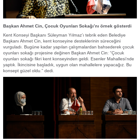
Başkan Ahmet Cin,
Çocuk
O
yunları
S
okağı’nı örnek gösterdi
Kent Konseyi Başkanı Süleyman Yılmaz’ı tebrik eden Belediye
Başkanı Ahmet Cin, kent konseyine desteklerinin süreceğini
vurguladı. Bugüne kadar yapılan çalışmalardan bahsederek çocuk
oyunları sokağı projesine değinen Başkan Ahmet Cin: “Çocuk
oyunları sokağı fikri kent konseyinden geldi. Esenler Mahallesi’nde
yaptık. İkincisine başladık, uygun olan mahallelere yapacağız. Bu
konsept güzel oldu.” dedi.