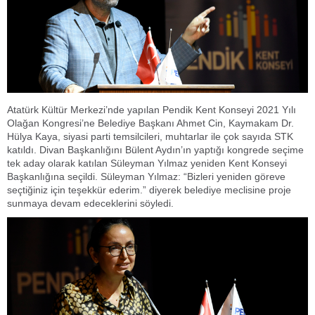
Atatürk Kültür Merkezi’nde yapılan Pendik Kent Konseyi 2021 Yılı
Olağan Kongresi’ne Belediye Başkanı Ahmet Cin, Kaymakam Dr.
Hülya Kaya, siyasi parti temsilcileri, muhtarlar ile çok sayıda STK
katıldı. Divan Başkanlığını Bülent Aydın’ın yaptığı kongrede seçime
tek aday olarak katılan Süleyman Yılmaz yeniden Kent Konseyi
Başkanlığına seçildi. Süleyman Yılmaz: “Bizleri yeniden göreve
seçtiğiniz için teşekkür ederim.” diyerek belediye meclisine proje
sunmaya devam edeceklerini söyledi.