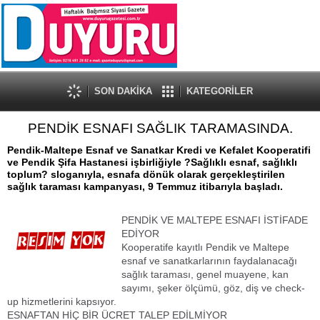
SON DAKİKA
KATEGORİLER
PENDİK ESNAFI SAĞLIK TARAMASINDA.
Pendik-Maltepe Esnaf ve Sanatkar Kredi ve Kefalet Kooperatifi
ve Pendik Şifa Hastanesi işbirliğiyle ?Sağlıklı esnaf, sağlıklı
toplum? sloganıyla, esnafa dönük olarak gerçekleştirilen
sağlık taraması kampanyası, 9 Temmuz itibarıyla başladı.
PENDİK VE MALTEPE ESNAFI İSTİFADE
EDİYOR
Kooperatife kayıtlı Pendik ve Maltepe
esnaf ve sanatkarlarının faydalanacağı
sağlık taraması, genel muayene, kan
sayımı, şeker ölçümü, göz, diş ve check-
up hizmetlerini kapsıyor.
ESNAFTAN HİÇ BİR ÜCRET TALEP EDİLMİYOR