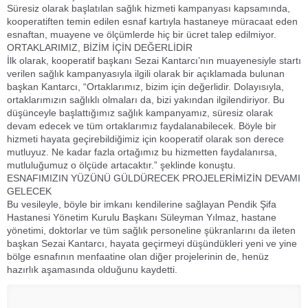
Süresiz olarak başlatılan sağlık hizmeti kampanyası kapsamında,
kooperatiften temin edilen esnaf kartıyla hastaneye müracaat eden
esnaftan, muayene ve ölçümlerde hiç bir ücret talep edilmiyor.
ORTAKLARIMIZ, BİZİM İÇİN DEĞERLİDİR
İlk olarak, kooperatif başkanı Sezai Kantarcı’nın muayenesiyle startı
verilen sağlık kampanyasıyla ilgili olarak bir açıklamada bulunan
başkan Kantarcı, “Ortaklarımız, bizim için değerlidir. Dolayısıyla,
ortaklarımızın sağlıklı olmaları da, bizi yakından ilgilendiriyor. Bu
düşünceyle başlattığımız sağlık kampanyamız, süresiz olarak
devam edecek ve tüm ortaklarımız faydalanabilecek. Böyle bir
hizmeti hayata geçirebildiğimiz için kooperatif olarak son derece
mutluyuz. Ne kadar fazla ortağımız bu hizmetten faydalanırsa,
mutluluğumuz o ölçüde artacaktır.” şeklinde konuştu.
ESNAFIMIZIN YÜZÜNÜ GÜLDÜRECEK PROJELERİMİZİN DEVAMI
GELECEK
Bu vesileyle, böyle bir imkanı kendilerine sağlayan Pendik Şifa
Hastanesi Yönetim Kurulu Başkanı Süleyman Yılmaz, hastane
yönetimi, doktorlar ve tüm sağlık personeline şükranlarını da ileten
başkan Sezai Kantarcı, hayata geçirmeyi düşündükleri yeni ve yine
bölge esnafının menfaatine olan diğer projelerinin de, henüz
hazırlık aşamasında olduğunu kaydetti.