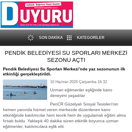
SON DAKİKA
KATEGORİLER
PENDİK BELEDİYESİ SU SPORLARI MERKEZİ
SEZONU AÇTI
Pendik Belediyesi Su Sporları Merkezi’nde yaz sezonunun ilk
etkinliği gerçekleştirildi.
10 Haziran 2026 Çarşamba 16:32
Uzman eğitmenler eşliğinde kano
deneyimi yaşadılar
PenCR Güzelyalı Sosyal Tesisleri’nin
hemen yanında hizmet veren merkezde düzenlenen kano
etkinliğinde katılımcılar hem teorik hem de uygulamalı eğitim alma
fırsatı buldu. Yaklaşık 40 dakika süren etkinlik boyunca uzman
eğitmenler, katılımcılara eşlik etti.