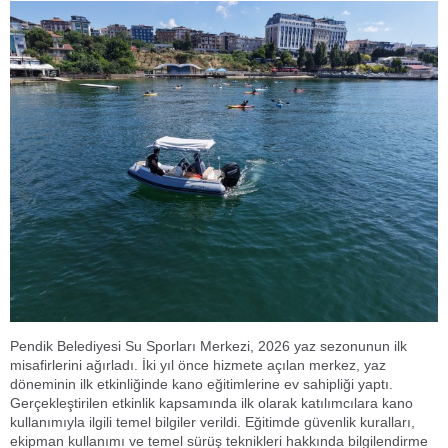
Pendik Belediyesi Su Sporları Merkezi, 2026 yaz sezonunun ilk
misafirlerini ağırladı. İki yıl önce hizmete açılan merkez, yaz
döneminin ilk etkinliğinde kano eğitimlerine ev sahipliği yaptı.
Gerçekleştirilen etkinlik kapsamında ilk olarak katılımcılara kano
kullanımıyla ilgili temel bilgiler verildi. Eğitimde güvenlik kuralları,
ekipman kullanımı ve temel sürüş teknikleri hakkında bilgilendirme