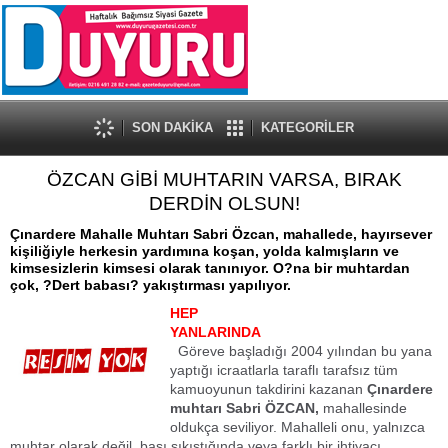
SON DAKİKA
KATEGORİLER
ÖZCAN GİBİ MUHTARIN VARSA, BIRAK
DERDİN OLSUN!
Çınardere Mahalle Muhtarı Sabri Özcan, mahallede, hayırsever
kişiliğiyle herkesin yardımına koşan, yolda kalmışların ve
kimsesizlerin kimsesi olarak tanınıyor. O?na bir muhtardan
çok, ?Dert babası? yakıştırması yapılıyor.
HEP
YANLARINDA
Göreve başladığı 2004 yılından bu yana
yaptığı icraatlarla taraflı tarafsız tüm
kamuoyunun takdirini kazanan
Çınardere
muhtarı Sabri ÖZCAN,
mahallesinde
oldukça seviliyor. Mahalleli onu, yalnızca
muhtar olarak değil, başı sıkıştığında veya farklı bir ihtiyacı