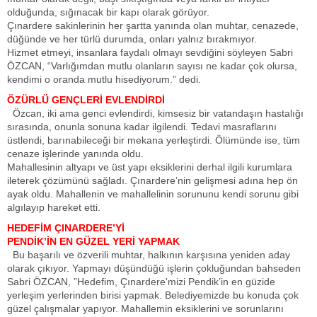
olduğunda, sığınacak bir kapı olarak görüyor.
Çınardere sakinlerinin her şartta yanında olan muhtar, cenazede,
düğünde ve her türlü durumda, onları yalnız bırakmıyor.
Hizmet etmeyi, insanlara faydalı olmayı sevdiğini söyleyen Sabri
ÖZCAN, “Varlığımdan mutlu olanların sayısı ne kadar çok olursa,
kendimi o oranda mutlu hisediyorum.” dedi.
ÖZÜRLÜ GENÇLERİ EVLENDİRDİ
Özcan, iki ama genci evlendirdi, kimsesiz bir vatandaşın hastalığı
sırasında, onunla sonuna kadar ilgilendi. Tedavi masraflarını
üstlendi, barınabileceği bir mekana yerleştirdi. Ölümünde ise, tüm
cenaze işlerinde yanında oldu.
Mahallesinin altyapı ve üst yapı eksiklerini derhal ilgili kurumlara
ileterek çözümünü sağladı. Çınardere’nin gelişmesi adına hep ön
ayak oldu. Mahallenin ve mahallelinin sorununu kendi sorunu gibi
algılayıp hareket etti.
HEDEFİM ÇINARDERE’Yİ
PENDİK’İN EN GÜZEL YERİ YAPMAK
Bu başarılı ve özverili muhtar, halkının karşısına yeniden aday
olarak çıkıyor. Yapmayı düşündüğü işlerin çokluğundan bahseden
Sabri ÖZCAN, ”Hedefim, Çınardere'mizi Pendik’in en güzide
yerleşim yerlerinden birisi yapmak. Belediyemizde bu konuda çok
güzel çalışmalar yapıyor. Mahallemin eksiklerini ve sorunlarını