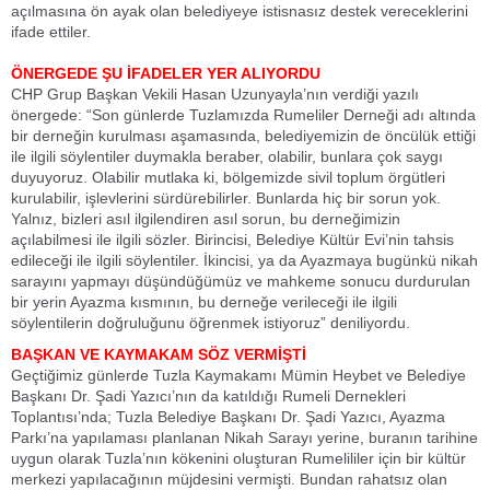
açılmasına ön ayak olan belediyeye istisnasız destek vereceklerini
ifade ettiler.
ÖNERGEDE ŞU İFADELER YER ALIYORDU
CHP Grup Başkan Vekili Hasan Uzunyayla’nın verdiği yazılı
önergede: “Son günlerde Tuzlamızda Rumeliler Derneği adı altında
bir derneğin kurulması aşamasında, belediyemizin de öncülük ettiği
ile ilgili söylentiler duymakla beraber, olabilir, bunlara çok saygı
duyuyoruz. Olabilir mutlaka ki, bölgemizde sivil toplum örgütleri
kurulabilir, işlevlerini sürdürebilirler. Bunlarda hiç bir sorun yok.
Yalnız, bizleri asıl ilgilendiren asıl sorun, bu derneğimizin
açılabilmesi ile ilgili sözler. Birincisi, Belediye Kültür Evi’nin tahsis
edileceği ile ilgili söylentiler. İkincisi, ya da Ayazmaya bugünkü nikah
sarayını yapmayı düşündüğümüz ve mahkeme sonucu durdurulan
bir yerin Ayazma kısmının, bu derneğe verileceği ile ilgili
söylentilerin doğruluğunu öğrenmek istiyoruz” deniliyordu.
BAŞKAN VE KAYMAKAM SÖZ VERMİŞTİ
Geçtiğimiz günlerde Tuzla Kaymakamı Mümin Heybet ve Belediye
Başkanı Dr. Şadi Yazıcı’nın da katıldığı Rumeli Dernekleri
Toplantısı’nda; Tuzla Belediye Başkanı Dr. Şadi Yazıcı, Ayazma
Parkı’na yapılaması planlanan Nikah Sarayı yerine, buranın tarihine
uygun olarak Tuzla’nın kökenini oluşturan Rumelililer için bir kültür
merkezi yapılacağının müjdesini vermişti. Bundan rahatsız olan