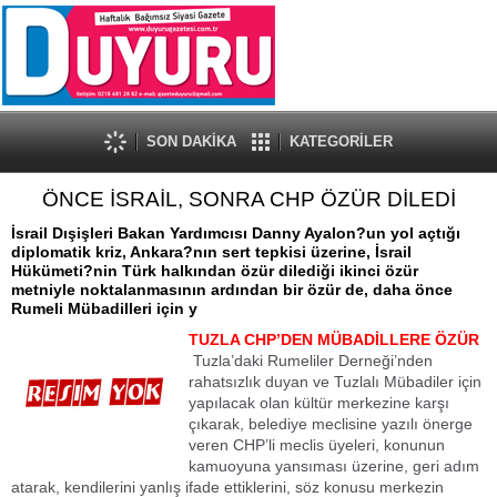
SON DAKİKA
KATEGORİLER
ÖNCE İSRAİL, SONRA CHP ÖZÜR DİLEDİ
İsrail Dışişleri Bakan Yardımcısı Danny Ayalon?un yol açtığı
diplomatik kriz, Ankara?nın sert tepkisi üzerine, İsrail
Hükümeti?nin Türk halkından özür dilediği ikinci özür
metniyle noktalanmasının ardından bir özür de, daha önce
Rumeli Mübadilleri için y
TUZLA CHP’DEN MÜBADİLLERE ÖZÜR
Tuzla’daki Rumeliler Derneği’nden
rahatsızlık duyan ve Tuzlalı Mübadiler için
yapılacak olan kültür merkezine karşı
çıkarak, belediye meclisine yazılı önerge
veren CHP’li meclis üyeleri, konunun
kamuoyuna yansıması üzerine, geri adım
atarak, kendilerini yanlış ifade ettiklerini, söz konusu merkezin