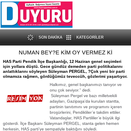
SON DAKİKA
KATEGORİLER
NUMAN BEY?E KİM OY VERMEZ Kİ
HAS Parti Pendik İlçe Başkanlığı, 12 Haziran genel seçimleri
için yollara düştü. Gece gündüz demeden parti politikalarını
anlattıklarını söyleyen Süleyman PERGEL, ?Çok yeni bir parti
olmamıza rağmen, gördüğümüz teveccüh, gözlerimi yaşartıyor.
Halkımız, genel başkanımızı tanıyor ve
onu çok seviyor.” dedi.
Süleyman Pergel ve bazı milletvekili
adayları, Gazipaşa’da kurulan stantta,
partinin tanıtımını ve programını içeren
broşürlerini, Pendikliler’e takdim ettiler.
Vatandaşlar, HAS Partililer’e büyük ilgi
gösterdi. İlçe Başkanı Süleyman PERGEL, stanta gelen hemen
herkesin, HAS parti’ye sempatiyle baktığını söyledi.