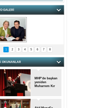
O GALERİ
hnzzzna
1
2
3
4
5
6
7
8
K OKUNANLAR
MHP'de başkan
yeniden
Muharrem Kır
Akif Manaf’a