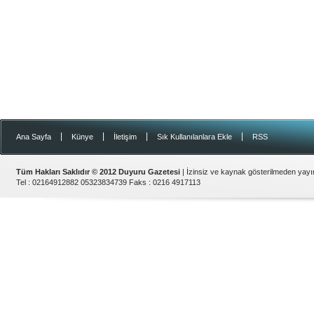
|
|
|
|
Ana Sayfa
Künye
İletişim
Sık Kullanılanlara Ekle
RSS
Tüm Hakları Saklıdır © 2012
Duyuru Gazetesi
| İzinsiz ve kaynak gösterilmeden yay
Tel :
02164912882 05323834739
Faks :
0216 4917113