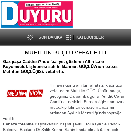
SON DAKİKA
KATEGORİLER
MUHİTTİN GÜÇLÜ VEFAT ETTİ
Gazipaşa Caddesi?nde faaliyet gösteren Altın Lale
Kuyumculuk İşletmesi sahibi Mahmut GÜÇLÜ?nün babası
Muhittin GÜÇLÜ(62), vefat etti.
4 mayıs günü ani bir rahatsızlık sonucu
vefat eden Muhittin GÜÇLÜ’nün naaşı,
geçtiğimiz Çarşamba günü Pendik Çarşı
Camii’ne getirildi. Burada öğle namazına
müteakip kılınan cenaze namazının
ardından Aydınlı Mezarlığı’nda toprağa
verildi.
Cenaze törenine Başbakanlıkt Başmüşaviri Erol Kaya ve Pendik
Belediye Başkanı Dr.Salih Kenan Şahin başta olmak üzere çok