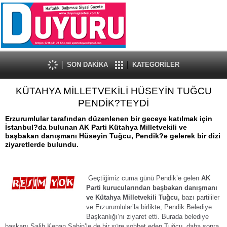
SON DAKİKA
KATEGORİLER
KÜTAHYA MİLLETVEKİLİ HÜSEYİN TUĞCU
PENDİK?TEYDİ
Erzurumlular tarafından düzenlenen bir geceye katılmak için
İstanbul?da bulunan AK Parti Kütahya Milletvekili ve
başbakan danışmanı Hüseyin Tuğcu, Pendik?e gelerek bir dizi
ziyaretlerde bulundu.
Geçtiğimiz cuma günü Pendik’e gelen
AK
Parti kurucularından başbakan danışmanı
ve Kütahya Milletvekili Tuğcu,
bazı partililer
ve Erzurumlular’la birlikte, Pendik Belediye
Başkanlığı’nı ziyaret etti. Burada belediye
başkanı Salih Kenan Şahin’le de bir süre sohbet eden Tuğcu, daha sonra