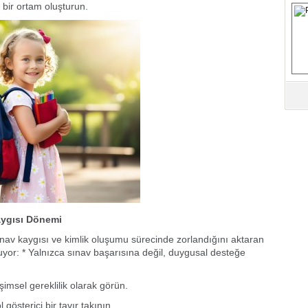
 bir ortam oluşturun.
B
Fa
S
Fa
M
Üm
Az
Pr
Bi
aygısı Dönemi
nav kaygısı ve kimlik oluşumu sürecinde zorlandığını aktaran
yor: * Yalnızca sınav başarısına değil, duygusal desteğe
Ra
B
Y
şimsel gereklilik olarak görün.
 gösterici bir tavır takının.