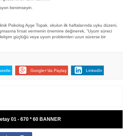
Be
1
isyon benimseyin.
Z
Do
linik Psikolog Ayşe Topak, okulun ilk haftalarında uyku düzeni,
Ne
aşmasına fırsat vermenin önemine değinerek, “Uyum süreci
Çe
l iletişim güçlüğü veya uyum problemleri uzun sürerse bir
Ab
1
İb
weetle
Google+'da Paylaş
LinkedIn
Dİ
M
Ha
S
P
Em
etay 01 - 670 * 60 BANNER
“
M