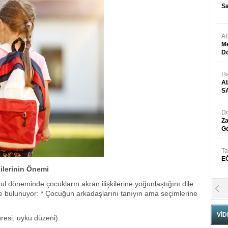
Sa
Ab
Me
Dö
Ha
A
S
Dr
Za
Ge
Ta
E
kilerinin Önemi
ul döneminde çocukların akran ilişkilerine yoğunlaştığını dile
Se
e bulunuyor: * Çocuğun arkadaşlarını tanıyın ama seçimlerine
H
N
VİD
resi, uyku düzeni).
Pr