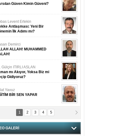
rsılan Güven Kimin Güveni?
bas Levent Ertekin
kke Antlaşması: Yeni Bir
nemin İlk Adımı mı?
san Demirci
LLAH ALLAH! MUHAMMED
ALAH!
. Gülçin ITIRLI ASLAN
man mı Akıyor, Yoksa Biz mi
çip Gidiyoruz?
lat Yavuz
ĞİTİM BİR SEN YAPAR
1
2
3
4
5
vgi Karaman
ANGİMİZİN HIRSIZI DAHA
AMUSLU?
EO GALERİ
of. Dr. Cahit Kurbanoğlu