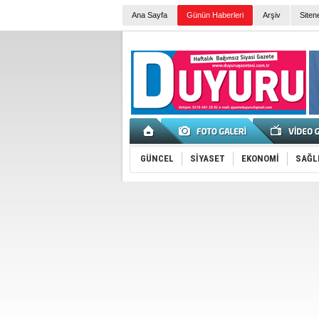
Ana Sayfa
Günün Haberleri
Arşiv
Siten
GÜNCEL
SİYASET
EKONOMİ
SAĞL