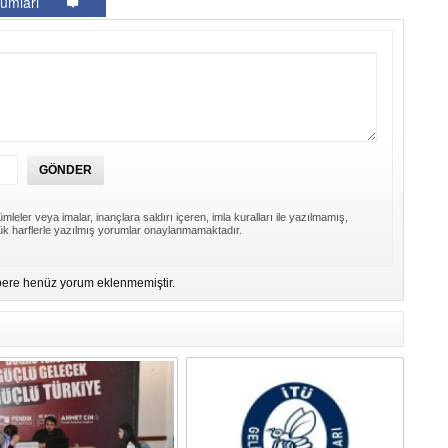
umları
Er
Y
Eb
Ba
O
O
Ç
mleler veya imalar, inançlara saldırı içeren, imla kuralları ile yazılmamış,
Co
k harflerle yazılmış yorumlar onaylanmamaktadır.
ES
Un
1
ere henüz yorum eklenmemiştir.
Ce
Vi
Bu
Ed
Ku