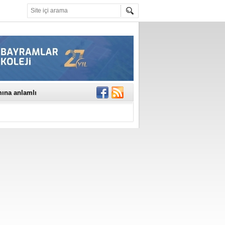
mına anlamlı
NE DİKKAT!
rinde..
katıldı
gisi’nde
DEĞİL, DOĞRU
erildi
n Ercan Ekşi son
ı Selahattin