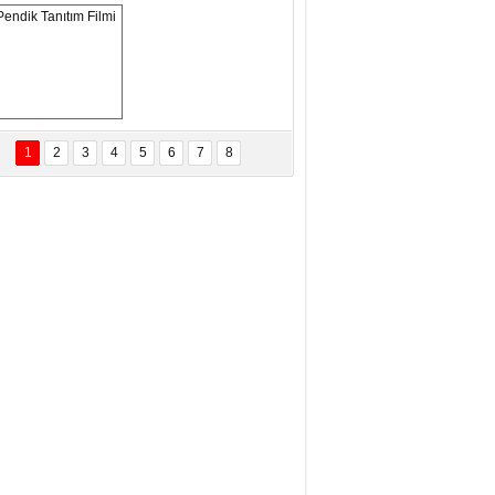
OSNA-HERSEK VE KUDÜS
tma Saçak Akbulut
ANAL KERHANE!
Pendik Tanıtım 
Filmi
1
2
3
4
5
6
7
8
tma Daştan
eftun Olmak
it Kahyaoğlu
iz Türk Milleti Tarih Yazdı!
of.Dr.Hamdi Temel
z Böyle Bir Yozgat'ta Büyüdük
vza Zeybek
İR MİLLETİN TEKRAR DESTAN
AZMASI