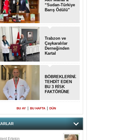
“Sudan-Türkiye
Barış Ödülü”
Trabzon ve
Çaykaralılar
Derneğinden
Kartal
kaymakamına
anlamlı ziyaret
BÖBREKLERİNİZİ
TEHDİT EDEN
BU 3 RİSK
FAKTÖRÜNE
DİKKAT!
|
|
BU AY
BU HAFTA
DÜN
ZARLAR
lent Ertekin