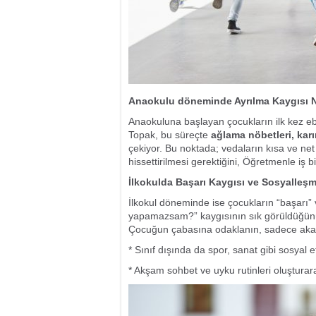
Anaokulu döneminde Ayrılma Kaygısı N
Anaokuluna başlayan çocukların ilk kez ebe
Topak, bu süreçte
ağlama nöbetleri, karı
çekiyor. Bu noktada; vedaların kısa ve net
hissettirilmesi gerektiğini, Öğretmenle iş 
İlkokulda Başarı Kaygısı ve Sosyalleşme
İlkokul döneminde ise çocukların “başarı” v
yapamazsam?” kaygısının sık görüldüğünü 
Çocuğun çabasına odaklanın, sadece akad
* Sınıf dışında da spor, sanat gibi sosyal et
* Akşam sohbet ve uyku rutinleri oluştura