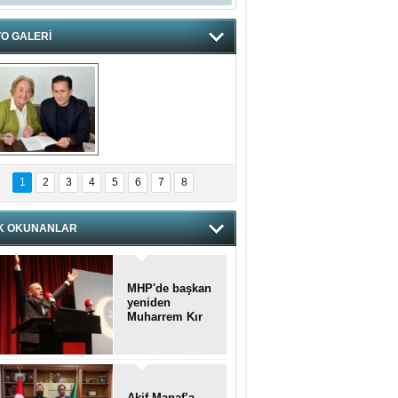
O GALERİ
hnzzzna
1
2
3
4
5
6
7
8
K OKUNANLAR
MHP'de başkan
yeniden
Muharrem Kır
Akif Manaf’a