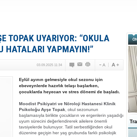
ŞE TOPAK UYARIYOR: “OKULA
Ö
U HATALARI YAPMAYIN!”
03.09.2025 11:34
Eylül ayının gelmesiyle okul sezonu için
ebeveynlerde hazırlık telaşı başlarken,
çocuklarda heyecan ve stres dönemi de başladı.
Moodist Psikiyatri ve Nöroloji Hastanesi Klinik
Psikoloğu Ayşe Topak
, okul sezonunun
başlamasıyla birlikte çocukların ve ergenlerin yaşadığı
uyum sürecini değerlendirerek ailelere önemli
Tra
tavsiyelerde bulunuyor. Tatil serbestliğinden okul
düzenine geçişin her yaş grubunda farklı psikolojik
Ka