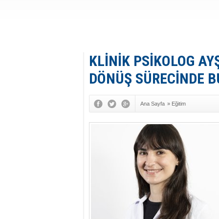
KLİNİK PSİKOLOG AY
DÖNÜŞ SÜRECİNDE B
Ana Sayfa
»
Eğitim