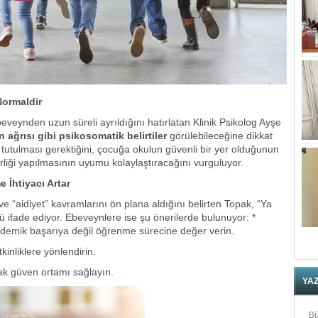
ormaldir
veynden uzun süreli ayrıldığını hatırlatan Klinik Psikolog Ayşe
n ağrısı gibi psikosomatik belirtiler
görülebileceğine dikkat
 tutulması gerektiğini, çocuğa okulun güvenli bir yer olduğunun
birliği yapılmasının uyumu kolaylaştıracağını vurguluyor.
 İhtiyacı Artar
e “aidiyet” kavramlarını ön plana aldığını belirten Topak, “Ya
ifade ediyor. Ebeveynlere ise şu önerilerde bulunuyor: *
emik başarıya değil öğrenme sürecine değer verin.
kinliklere yönlendirin.
rak güven ortamı sağlayın.
YA
Bü