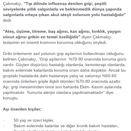
Çakmakçı,
“Tıp dilinde influenza denilen grip; çeşitli
seviyelerde yıllık salgınlarla ve beklenmedik dünya çapında
salgınlarla ortaya çıkan akut ateşli solunum yolu hastalığıdır”
dedi.
“Ateş, üşüme, titreme, baş ağrısı, kas ağrısı, kırıklık, yaygın
vücut ağrısı gribin en temel özelliğidir”
diyen Çakmakçı,
tedavinin en önemli kısmının korunma olduğunu söyledi.
Gribi önlemenin asıl yolunun grip aşılarının kullanılması olduğunu
belirten Çakmakçı, “Grip aşılarının %70-90 oranında koruma gücü
vardır. Güçten düşürücü hastalığı olanlarda, kemoterapi olanlarda,
bakım evlerinde kalanlarda koruma oranı daha düşüktür. Ancak bu
gruptaki hastalarda dahi hastaneye yatış ve zaturreyi %50-60
oranında önlerken griple ilişkili ölümleri %70-80 oranında azaltır.
Aşı; grip mevsiminden önce son baharda Ekim- Kasım aylarında
yapılmalıdır. Yumurta alerjisi olanlara yapılmamaktadır” diye
konuştu.
Aşı önerilen kişiler;
· 50 yaş ve üzeri kişiler,
· Bakım evlerinde kalanlar ve diğer kronik bakım hastaları,