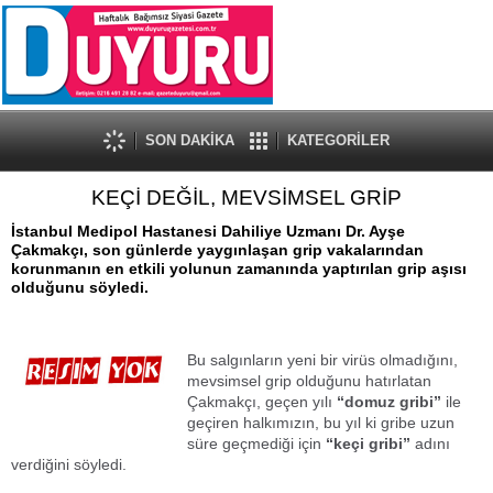
SON DAKİKA
KATEGORİLER
KEÇİ DEĞİL, MEVSİMSEL GRİP
İstanbul Medipol Hastanesi Dahiliye Uzmanı Dr. Ayşe
Çakmakçı, son günlerde yaygınlaşan grip vakalarından
korunmanın en etkili yolunun zamanında yaptırılan grip aşısı
olduğunu söyledi.
Bu salgınların yeni bir virüs olmadığını,
mevsimsel grip olduğunu hatırlatan
Çakmakçı, geçen yılı
“domuz gribi”
ile
geçiren halkımızın, bu yıl ki gribe uzun
süre geçmediği için
“keçi gribi”
adını
verdiğini söyledi.