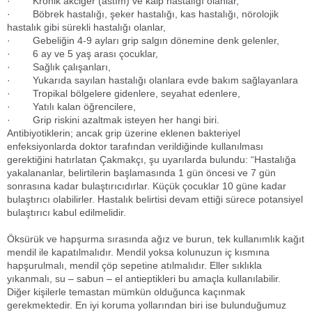
· Kronik akciğer (astım) ve kalp hastalığı olanlar,
· Böbrek hastalığı, şeker hastalığı, kas hastalığı, nörolojik
hastalık gibi sürekli hastalığı olanlar,
· Gebeliğin 4-9 ayları grip salgın dönemine denk gelenler,
· 6 ay ve 5 yaş arası çocuklar,
· Sağlık çalışanları,
· Yukarıda sayılan hastalığı olanlara evde bakım sağlayanlara
· Tropikal bölgelere gidenlere, seyahat edenlere,
· Yatılı kalan öğrencilere,
· Grip riskini azaltmak isteyen her hangi biri.
Antibiyotiklerin; ancak grip üzerine eklenen bakteriyel
enfeksiyonlarda doktor tarafından verildiğinde kullanılması
gerektiğini hatırlatan Çakmakçı, şu uyarılarda bulundu: “Hastalığa
yakalananlar, belirtilerin başlamasında 1 gün öncesi ve 7 gün
sonrasına kadar bulaştırıcıdırlar. Küçük çocuklar 10 güne kadar
bulaştırıcı olabilirler. Hastalık belirtisi devam ettiği sürece potansiyel
bulaştırıcı kabul edilmelidir.
Öksürük ve hapşurma sırasında ağız ve burun, tek kullanımlık kağıt
mendil ile kapatılmalıdır. Mendil yoksa kolunuzun iç kısmına
hapşurulmalı, mendil çöp sepetine atılmalıdır. Eller sıklıkla
yıkanmalı, su – sabun – el antieptikleri bu amaçla kullanılabilir.
Diğer kişilerle temastan mümkün olduğunca kaçınmak
gerekmektedir. En iyi koruma yollarından biri ise bulunduğumuz