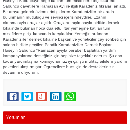
Hüseyin Sabuncuyemeğe katılan tüm misafirlere teşekkür etti.
Sabuncu davetlilere Ramazan Ayı ile ilgili Karadeniz fıkraları anlattı.
Bir araya gelerek özlemlerini gideren Karadenizliler bir arada
bulunmanın mutluluğu ve sevinci içerisindeydiler. Ezanın
okunmasıyla oruçlar açıldı. Oruçların açılmasıyla birlikte dernek
lokalinde bulunan hoca dua etti. İftar yemeğine katılan tüm
misafirlere giriş kapısında karşıladılar. Yemeğin ardından
Karadenizliler dernek lokaline başkan ve yöneticiler çay sohbeti için
salona birlikte geçtiler. Pendik Karadenizliler Dernek Başkan
Hüseyin Sabuncu “Ramazan ayıyla beraber başlatılan yardım
kampanyalarına desteğiniz için hepinize teşekkür ederim. Şu ana
kadar yardımlaşma komisyonumuz iyi çalıştı muhtaç ailelere yardım
paketleri ulaştırmıştır. Ögrencilere burs için de desteklerinizin
devamını diliyorum.
Yorumlar