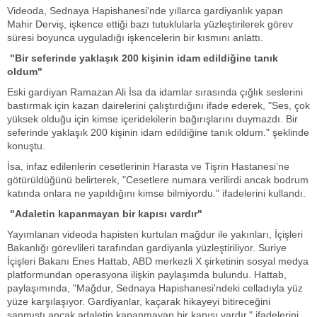
Videoda, Sednaya Hapishanesi'nde yıllarca gardiyanlık yapan
Mahir Derviş, işkence ettiği bazı tutuklularla yüzleştirilerek görev
süresi boyunca uyguladığı işkencelerin bir kısmını anlattı.
"Bir seferinde yaklaşık 200 kişinin idam edildiğine tanık
oldum"
Eski gardiyan Ramazan Ali İsa da idamlar sırasında çığlık seslerini
bastırmak için kazan dairelerini çalıştırdığını ifade ederek, "Ses, çok
yüksek olduğu için kimse içeridekilerin bağırışlarını duymazdı. Bir
seferinde yaklaşık 200 kişinin idam edildiğine tanık oldum." şeklinde
konuştu.
İsa, infaz edilenlerin cesetlerinin Harasta ve Tişrin Hastanesi’ne
götürüldüğünü belirterek, "Cesetlere numara verilirdi ancak bodrum
katında onlara ne yapıldığını kimse bilmiyordu." ifadelerini kullandı.
"Adaletin kapanmayan bir kapısı vardır"
Yayımlanan videoda hapisten kurtulan mağdur ile yakınları, İçişleri
Bakanlığı görevlileri tarafından gardiyanla yüzleştiriliyor. Suriye
İçişleri Bakanı Enes Hattab, ABD merkezli X şirketinin sosyal medya
platformundan operasyona ilişkin paylaşımda bulundu. Hattab,
paylaşımında, "Mağdur, Sednaya Hapishanesi'ndeki celladıyla yüz
yüze karşılaşıyor. Gardiyanlar, kaçarak hikayeyi bitireceğini
sanmıştı ancak adaletin kapanmayan bir kapısı vardır." ifadelerini