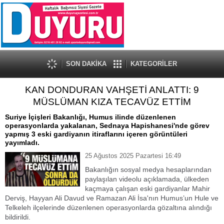
SON DAKİKA
KATEGORİLER
KAN DONDURAN VAHŞETİ ANLATTI: 9
MÜSLÜMAN KIZA TECAVÜZ ETTİM
Suriye İçişleri Bakanlığı, Humus ilinde düzenlenen
operasyonlarda yakalanan, Sednaya Hapishanesi'nde görev
yapmış 3 eski gardiyanın itiraflarını içeren görüntüleri
yayımladı.
25 Ağustos 2025 Pazartesi 16:49
Bakanlığın sosyal medya hesaplarından
paylaşılan videolu açıklamada, ülkeden
kaçmaya çalışan eski gardiyanlar Mahir
Derviş, Hayyan Ali Davud ve Ramazan Ali İsa'nın Humus’un Hule ve
Telkeleh ilçelerinde düzenlenen operasyonlarda gözaltına alındığı
bildirildi.