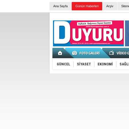
Ana Sayfa
Günün Haberleri
Arşiv
Siten
GÜNCEL
SİYASET
EKONOMİ
SAĞL