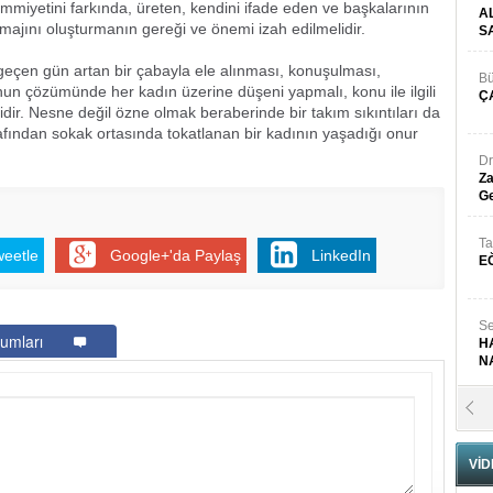
mmiyetini farkında, üreten, kendini ifade eden ve başkalarının
A
majını oluşturmanın gereği ve önemi izah edilmelidir.
S
en gün artan bir çabayla ele alınması, konuşulması,
Bü
runun çözümünde her kadın üzerine düşeni yapmalı, konu ile ilgili
Ç
dir. Nesne değil özne olmak beraberinde bir takım sıkıntıları da
tarafından sokak ortasında tokatlanan bir kadının yaşadığı onur
Dr
Za
Ge
Ta
weetle
Google+'da Paylaş
LinkedIn
E
Se
umları
H
N
Pr
B
VİD
Fa