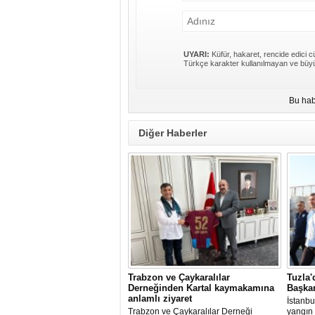
UYARI:
Küfür, hakaret, rencide edici cü
Türkçe karakter kullanılmayan ve büyü
Bu hab
Diğer Haberler
Trabzon ve Çaykaralılar
Tuzla'
Derneğinden Kartal kaymakamına
Başkan
anlamlı ziyaret
İstanbu
Trabzon ve Çaykaralılar Derneği
yangın 