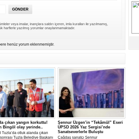
S
Fa
mleler veya imalar, inançlara saldırı içeren, imla kuralları ile yazılmamış,
M
k harflerle yazılmış yorumlar onaylanmamaktadır.
ere henüz yorum eklenmemiştir.
Ab
Sa
ve
Üm
Az
Pr
Bi
Ra
B
da çıkan yangın korkuttu!
Şennur Üzgen’in “Tekâmül” Eseri
Y
 Bingöl olay yerinde..
UPSD 2026 Yaz Sergisi’nde
Sanatseverlerle Buluştu
l Tuzla’da otluk alanda çıkan
sonrası Tuzla Belediye Başkanı
Çağdaş sanatçı Şennur