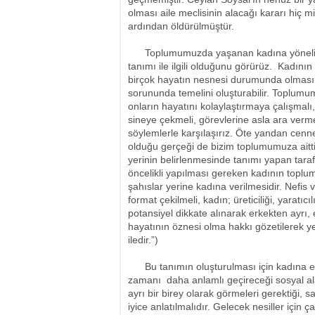
olması aile meclisinin alacağı kararı hiç 
ardından öldürülmüştür.
Toplumumuzda yaşanan kadına yönelik şi
tanımı ile ilgili olduğunu görürüz. Kadını
birçok hayatın nesnesi durumunda olması, 
sorununda temelini oluşturabilir. Toplumum
onların hayatını kolaylaştırmaya çalışmal
sineye çekmeli, görevlerine asla ara vermem
söylemlerle karşılaşırız. Öte yandan cennet
olduğu gerçeği de bizim toplumumuza aittir
yerinin belirlenmesinde tanımı yapan tar
öncelikli yapılması gereken kadının toplum
şahıslar yerine kadına verilmesidir. Nefis 
format çekilmeli, kadın; üreticiliği, yaratı
potansiyel dikkate alınarak erkekten ayrı,
hayatının öznesi olma hakkı gözetilerek ye
iledir.”)
Bu tanımın oluşturulması için kadına eğiti
zamanı daha anlamlı geçireceği sosyal ala
ayrı bir birey olarak görmeleri gerektiği,
iyice anlatılmalıdır. Gelecek nesiller için