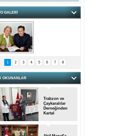
O GALERİ
hnzzzna
1
2
3
4
5
6
7
8
K OKUNANLAR
Trabzon ve
Çaykaralılar
Derneğinden
Kartal
kaymakamına
anlamlı ziyaret
Akif Manaf’a