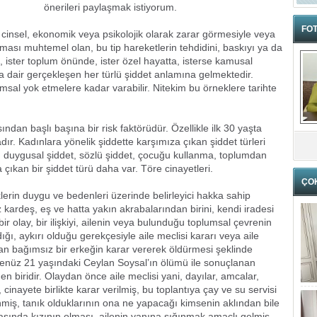
önerileri paylaşmak istiyorum.
FOT
cinsel, ekonomik veya psikolojik olarak zarar görmesiyle veya
sı muhtemel olan, bu tip hareketlerin tehdidini, baskıyı ya da
 ister toplum önünde, ister özel hayatta, isterse kamusal
dair gerçekleşen her türlü şiddet anlamına gelmektedir.
lumsal yok etmelere kadar varabilir. Nitekim bu örneklere tarihte
n başlı başına bir risk faktörüdür. Özellikle ilk 30 yaşta
r. Kadınlara yönelik şiddette karşımıza çıkan şiddet türleri
t, duygusal şiddet, sözlü şiddet, çocuğu kullanma, toplumdan
 çıkan bir şiddet türü daha var. Töre cinayetleri.
ÇO
erin duygu ve bedenleri üzerinde belirleyici hakka sahip
ız kardeş, eş ve hatta yakın akrabalarından birini, kendi iradesi
ir olay, bir ilişkiyi, ailenin veya bulunduğu toplumsal çevrenin
, aykırı olduğu gerekçesiyle aile meclisi kararı veya aile
dan bağımsız bir erkeğin karar vererek öldürmesi şeklinde
henüz 21 yaşındaki Ceylan Soysal’ın ölümü ile sonuçlanan
en biridir. Olaydan önce aile meclisi yani, dayılar, amcalar,
cinayete birlikte karar verilmiş, bu toplantıya çay ve su servisi
miş, tanık olduklarının ona ne yapacağı kimsenin aklından bile
aşında kızının olması, ailenin yanına sığınmak amaçlı gelmiş