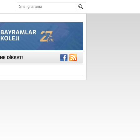
mına anlamlı
NE DİKKAT!
rinde..
katıldı
gisi’nde
DEĞİL, DOĞRU
erildi
n Ercan Ekşi son
ı Selahattin