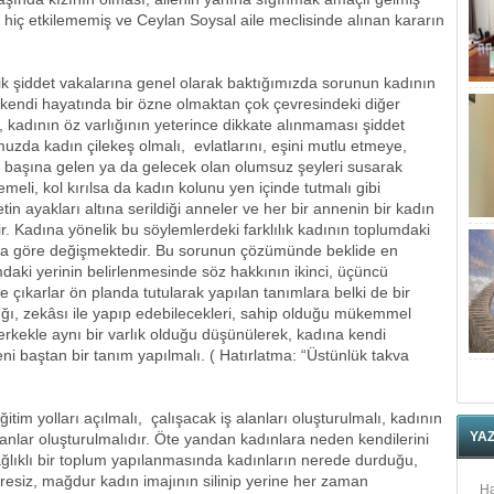
mi hiç etkilememiş ve Ceylan Soysal aile meclisinde alınan kararın
ddet vakalarına genel olarak baktığımızda sorunun kadının
n kendi hayatında bir özne olmaktan çok çevresindeki diğer
kadının öz varlığının yeterince dikkate alınmaması şiddet
uzda kadın çilekeş olmalı, evlatlarını, eşini mutlu etmeye,
ı, başına gelen ya da gelecek olan olumsuz şeyleri susarak
eli, kol kırılsa da kadın kolunu yen içinde tutmalı gibi
in ayakları altına serildiği anneler ve her bir annenin bir kadın
. Kadına yönelik bu söylemlerdeki farklılık kadının toplumdaki
afa göre değişmektedir. Bu sorunun çözümünde beklide en
daki yerinin belirlenmesinde söz hakkının ikinci, üçüncü
ve çıkarlar ön planda tutularak yapılan tanımlara belki de bir
cılığı, zekâsı ile yapıp edebilecekleri, sahip olduğu mükemmel
 erkekle aynı bir varlık olduğu düşünülerek, kadına kendi
ni baştan bir tanım yapılmalı. ( Hatırlatma: “Üstünlük takva
m yolları açılmalı, çalışacak iş alanları oluşturulmalı, kadının
YA
nlar oluşturulmalıdır. Öte yandan kadınlara neden kendilerini
 sağlıklı bir toplum yapılanmasında kadınların nerede durduğu,
 çaresiz, mağdur kadın imajının silinip yerine her zaman
Ha