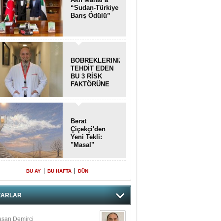
“Sudan-Türkiye
Barış Ödülü”
BÖBREKLERİNİZİ
TEHDİT EDEN
BU 3 RİSK
FAKTÖRÜNE
DİKKAT!
Berat
Çiçekçi'den
Yeni Tekli:
"Masal"
|
|
BU AY
BU HAFTA
DÜN
ZARLAR
san Demirci