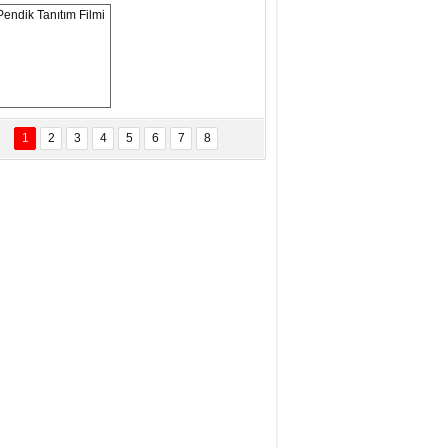
ANAL KERHANE!
tma Daştan
eftun Olmak
Pendik Tanıtım 
Filmi
1
2
3
4
5
6
7
8
bas Levent Ertekin
nal Medyanın Dijital Savaş Alanı
 İtibar Suikastları: Kızılay Örneği
it Kahyaoğlu
iz Türk Milleti Tarih Yazdı!
of.Dr.Hamdi Temel
z Böyle Bir Yozgat'ta Büyüdük
vza Zeybek
İR MİLLETİN TEKRAR DESTAN
AZMASI