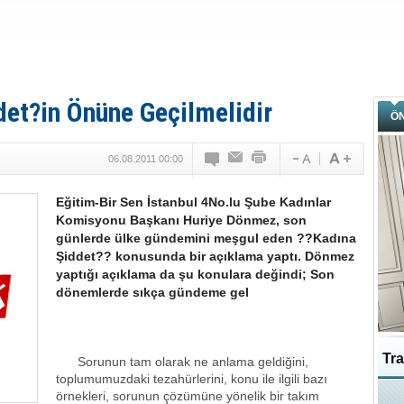
det?in Önüne Geçilmelidir
Ö
06.08.2011 00:00
Eğitim-Bir Sen İstanbul 4No.lu Şube Kadınlar
Komisyonu Başkanı Huriye Dönmez, son
günlerde ülke gündemini meşgul eden ??Kadına
Şiddet?? konusunda bir açıklama yaptı. Dönmez
yaptığı açıklama da şu konulara değindi; Son
dönemlerde sıkça gündeme gel
Tra
Sorunun tam olarak ne anlama geldiğini,
toplumumuzdaki tezahürlerini, konu ile ilgili bazı
örnekleri, sorunun çözümüne yönelik bir takım
Ka