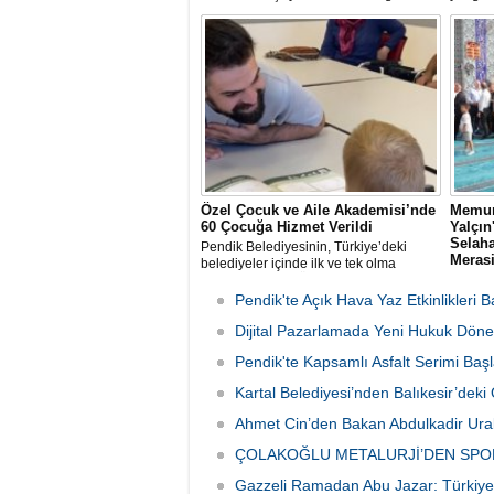
yönetim kurulu Kartal Kaymakamı Edip
Av. Ere
Çakıcı'yı ziyaret etti.
incele
Özel Çocuk ve Aile Akademisi’nde
Memur
60 Çocuğa Hizmet Verildi
Yalçı
Selaha
Pendik Belediyesinin, Türkiye’deki
Meras
belediyeler içinde ilk ve tek olma
özelliği taşıyan “Özel Çocuk ve Aile
Memur-
Akademisi” programından ilk dönemde
rahmet
Pendik'te Açık Hava Yaz Etkinlikleri B
60 özel çocuk yararlandı.
babası 
Dijital Pazarlamada Yeni Hukuk Döne
Sen İst
organi
Pendik'te Kapsamlı Asfalt Serimi Başl
günü S
Camii'n
Kartal Belediyesi’nden Balıkesir’de
Ahmet Cin’den Bakan Abdulkadir Ural
ÇOLAKOĞLU METALURJİ’DEN SPO
Gazzeli Ramadan Abu Jazar: Türkiye 