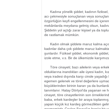
Kadına yönelik şiddet; kadının fiziksel, 
acı çekmesiyle sonuçlanan veya sonuçlanma
özgürlüğün keyfi engellenmesini de içeren,
mekânlarda meydana gelmiş olsun, kadına 
Şiddetin yol açtığı zarar kişisel ya da top
de rastlamak mümkün.
Kadın olmak şiddete maruz kalma açısında
kadınlar daha çok şiddete maruz kalmaktadı
şunlardır. Fiziksel şiddet, ekonomik şidde
izole etme, v.s. Bir de ülkemizde karşımıza
Töre cinayeti; bazı ailelerin veya erkekl
olduklarına inandıkları aile üyesi kadın, k
veya iradesi dışında karşı cinsle yaşadığı b
egemen gelenek ve törel değerlere uymadığı
büyüklerinden birinin kararı ya da bunlar
tanımlanır. Hatay Dörtyol’da yaşanan ve 
cinayet, töre cinayetlerinin son örneklerind
baba, erkek kardeşler bir araya toplanmış, 
yapan küçük kız kardeş görmezlikten gelin
geçmemiştir. Ceylan Soysal’ın henüz bir y