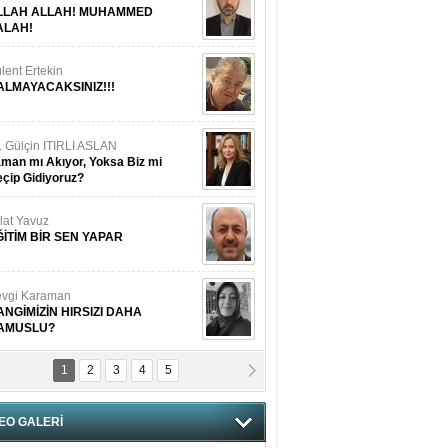
LLAH ALLAH! MUHAMMED
ALAH!
lent Ertekin
ALMAYACAKSINIZ!!!
. Gülçin ITIRLI ASLAN
man mı Akıyor, Yoksa Biz mi
çip Gidiyoruz?
lat Yavuz
ĞİTİM BİR SEN YAPAR
vgi Karaman
ANGİMİZİN HIRSIZI DAHA
AMUSLU?
1
2
3
4
5
of. Dr. Cahit Kurbanoğlu
OSNA-HERSEK VE KUDÜS
EO GALERİ
tma Saçak Akbulut