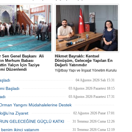
Be
n Ali Bingöl de bölgeye giderek
Üzgen’in Tekâmül adlı eseri,
1
melerde bulundu.
Uluslararası Plastik Sanatlar Derneği
Z
(UPSD) tarafından düzenlenen 2026
Yaz Sergisi’nde sanatseverlerle buluştu.
Do
Ne
Çe
Ab
1
 Sen Genel Başkanı Ali
Hikmet Bayraklı: Kentsel
n'ın Merhum Babası
Dönüşüm, Geleceğe Yapılan En
ttin Yalçın İçin Taziye
Değerli Yatırımdır
İb
imi Düzenlendi
Yiğitbay Yapı ve İnşaat Yönetim Kurulu
Dİ
Sen Genel Başkanı Ali Yalçın'ın
Başkanı, İnşaat Mühendisi Hikmet
-i Rahman'a kavuşan kıymetli
Bayraklı, emlak ve gayrimenkul
aşladı
04 Ağustos 2026 Salı 15:31
Selahattin Yalçın için, Eğitim-Bir-
danışmanı Aslı Alan’ı çalışma ofisinde
mi Başladı
anbul Şubelerinin
ağırladı
03 Ağustos 2026 Pazartesi 18:15
M
zasyonuyla 1 Ağustos Cumartesi
Ha
adı
03 Ağustos 2026 Pazartesi 17:31
ultanbeyli Abdurrahmangazi
S
de taziye merasimi düzenlendi.
P
ki Orman Yangını Müdahalelerine Destek
Em
03 Ağustos 2026 Pazartesi 11:55
oğlu’na Ziyaret
02 Ağustos 2026 Pazar 17:01
“
M
RUN GELECEĞİNE GÜÇLÜ KATKI
31 Temmuz 2026 Cuma 12:26
benim ikinci vatanım
31 Temmuz 2026 Cuma 12:19