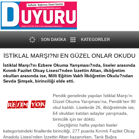
SON DAKİKA
KATEGORİLER
İSTİKLAL MARŞI?NI EN GÜZEL ONLAR OKUDU
İstiklal Marşı?nı Ezbere Okuma Yarışması?nda, liseler arasında
Kırımlı Fazilet Olcay Lisesi?nden İzzettin Altan, ilköğretim
okulları arasında ise, Milli Eğitim Vakfı İlköğretim Okulu?ndan
Sevda Şimşek, birinciliği elde etti.
Pendik genelinde yapılan İstiklal Marşı’nı
Güzel Okuma Yarışması’na, Pendik’ten 90
okul katıldı. Liselerde 26, ilköğretimde ise,
64 okuldan katılan adaylar yarışmada,
birincilik için ter döktü.
Geçtiğimiz hafta yapılan liseler
kategorisindeki finallerde birinciliği, 277 puanla Kırımlı Fazilet Olcay
Anadolu Lisesi’nden İzzettin Altan kazanırken, Tarık Buğra