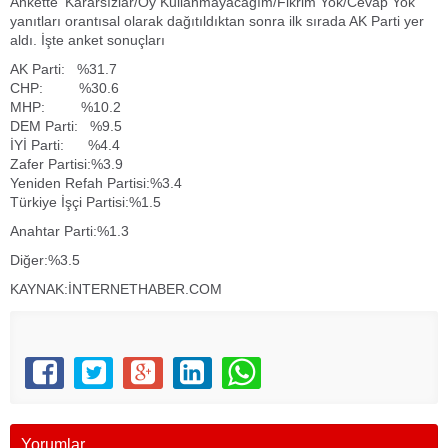
Ankette 'Kararsızlar/Oy Kullanmayacağım/Fikrim Yok/Cevap Yok'
yanıtları orantısal olarak dağıtıldıktan sonra ilk sırada AK Parti yer
aldı. İşte anket sonuçları
AK Parti: %31.7
CHP: %30.6
MHP: %10.2
DEM Parti: %9.5
İYİ Parti: %4.4
Zafer Partisi:%3.9
Yeniden Refah Partisi:%3.4
Türkiye İşçi Partisi:%1.5
Anahtar Parti:%1.3
Diğer:%3.5
KAYNAK:İNTERNETHABER.COM
Yorumlar