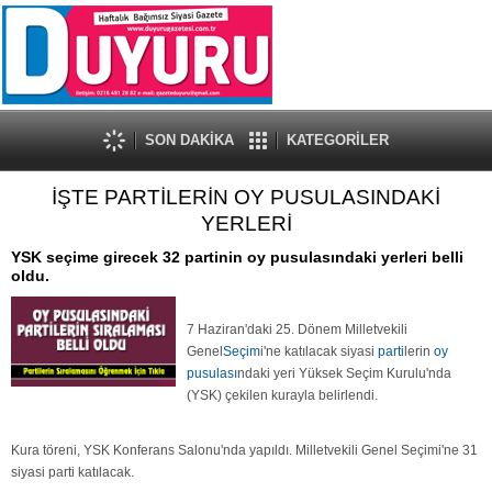
SON DAKİKA
KATEGORİLER
İŞTE PARTİLERİN OY PUSULASINDAKİ
YERLERİ
YSK seçime girecek 32 partinin oy pusulasındaki yerleri belli
oldu.
7 Haziran'daki 25. Dönem Milletvekili
Genel
Seçim
i'ne katılacak siyasi
parti
lerin
oy
pusulası
ndaki yeri Yüksek Seçim Kurulu'nda
(YSK) çekilen kurayla belirlendi.
Kura töreni, YSK Konferans Salonu'nda yapıldı. Milletvekili Genel Seçimi'ne 31
siyasi parti katılacak.