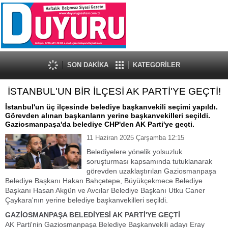
SON DAKİKA
KATEGORİLER
İSTANBUL'UN BİR İLÇESİ AK PARTİ'YE GEÇTİ!
İstanbul'un üç ilçesinde belediye başkanvekili seçimi yapıldı.
Görevden alınan başkanların yerine başkanvekilleri seçildi.
Gaziosmanpaşa'da belediye CHP'den AK Parti'ye geçti.
11 Haziran 2025 Çarşamba 12:15
Belediyelere yönelik yolsuzluk
soruşturması kapsamında tutuklanarak
görevden uzaklaştırılan Gaziosmanpaşa
Belediye Başkanı Hakan Bahçetepe, Büyükçekmece Belediye
Başkanı Hasan Akgün ve Avcılar Belediye Başkanı Utku Caner
Çaykara'nın yerine belediye başkanvekilleri seçildi.
GAZİOSMANPAŞA BELEDİYESİ AK PARTİ'YE GEÇTİ
AK Parti'nin Gaziosmanpaşa Belediye Başkanvekili adayı Eray