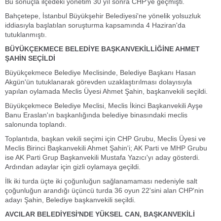
Bu sonuçla ilçedeki yönetim 30 yıl sonra CHP'ye geçmişti.
Bahçetepe, İstanbul Büyükşehir Belediyesi'ne yönelik yolsuzluk
iddiasıyla başlatılan soruşturma kapsamında 4 Haziran'da
tutuklanmıştı.
BÜYÜKÇEKMECE BELEDİYE BAŞKANVEKİLLİĞİNE AHMET
ŞAHİN SEÇİLDİ
Büyükçekmece Belediye Meclisinde, Belediye Başkanı Hasan
Akgün'ün tutuklanarak görevden uzaklaştırılması dolayısıyla
yapılan oylamada Meclis Üyesi Ahmet Şahin, başkanvekili seçildi.
Büyükçekmece Belediye Meclisi, Meclis İkinci Başkanvekili Ayşe
Banu Eraslan'ın başkanlığında belediye binasındaki meclis
salonunda toplandı.
Toplantıda, başkan vekili seçimi için CHP Grubu, Meclis Üyesi ve
Meclis Birinci Başkanvekili Ahmet Şahin'i; AK Parti ve MHP Grubu
ise AK Parti Grup Başkanvekili Mustafa Yazıcı'yı aday gösterdi.
Ardından adaylar için gizli oylamaya geçildi.
İlk iki turda üçte iki çoğunluğun sağlanamaması nedeniyle salt
çoğunluğun arandığı üçüncü turda 36 oyun 22'sini alan CHP'nin
adayı Şahin, Belediye başkanvekili seçildi.
AVCILAR BELEDİYESİ'NDE YÜKSEL CAN, BAŞKANVEKİLİ