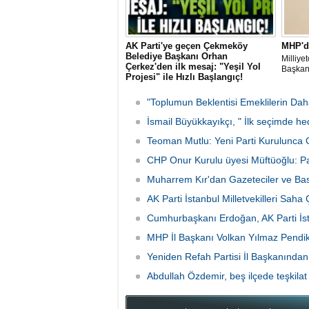
AK Parti'ye geçen Çekmeköy
MHP'd
Belediye Başkanı Orhan
Milliye
Çerkez'den ilk mesaj: "Yeşil Yol
Başkanl
Projesi" ile Hızlı Başlangıç!
CHP'den istifa ederek AK Parti'ye katılan
Çekmeköy Belediye Başkanı Orhan
"Toplumun Beklentisi Emeklilerin Da
Çerkez, parti değişiminin ardından ilk
mesajını ilçeye yönelik projeyle verdi.
İsmail Büyükkayıkçı, " İlk seçimde he
Çerkez, 105 bin metrekarelik "Yeşil Yol
Teoman Mutlu: Yeni Parti Kurulunca 
Projesi"nin, yeni dönemde atılacak ilk
adım olacağını açıkladı
CHP Onur Kurulu üyesi Müftüoğlu: 
Muharrem Kır'dan Gazeteciler ve Ba
AK Parti İstanbul Milletvekilleri Saha
Cumhurbaşkanı Erdoğan, AK Parti İstan
MHP İl Başkanı Volkan Yılmaz Pendik'
Yeniden Refah Partisi İl Başkanından
Abdullah Özdemir, beş ilçede teşkilat 