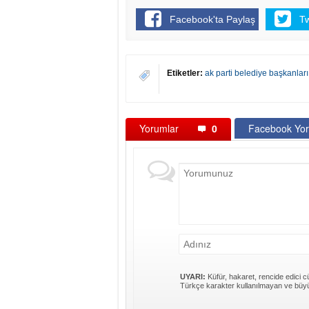
Facebook'ta Paylaş
T
Etiketler:
ak parti belediye başkanları
Yorumlar
0
Facebook Yor
UYARI:
Küfür, hakaret, rencide edici cü
Türkçe karakter kullanılmayan ve büyü