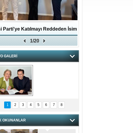
i Parti'ye Katılmayı Reddeden İsim
Pendikli Murat genç yaş
1/20
Zafer Partisi'ne katıldı
O GALERİ
hnzzzna
1
2
3
4
5
6
7
8
K OKUNANLAR