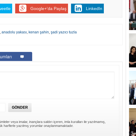
weetle
Google+'da Paylaş
LinkedIn
,
anadolu yakası
,
kenan şahin
,
şadi yazıcı tuzla
umları
mleler veya imalar, inançlara saldırı içeren, imla kuralları ile yazılmamış,
k harflerle yazılmış yorumlar onaylanmamaktadır.