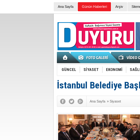
Ana Sayfa
Günün Haberleri
Arşiv
Siten
GÜNCEL
SİYASET
EKONOMİ
SAĞL
İstanbul Belediye Ba
Ana Sayfa
»
Siyaset