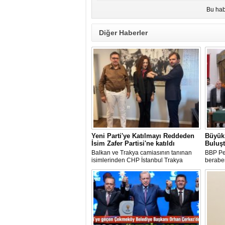
Bu hab
Diğer Haberler
Yeni Parti'ye Katılmayı Reddeden
Büyük 
İsim Zafer Partisi'ne katıldı
Buluş
Balkan ve Trakya camiasının tanınan
BBP Pen
isimlerinden CHP İstanbul Trakya
beraber
Rumeli Balkan Komisyonu Üyesi Semra
Hayalte
Eyüpoğlu'nun Zafer Partisi'ne katılması
gerçekle
heyecana sahne oldu.