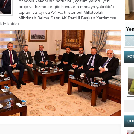
Anadolu Yakası'nın sorunları, çözüm yolları, yeni
proje ve hizmetler gibi konuların masaya yatırıldığı
toplantıya ayrıca AK Parti İstanbul Milletvekili
Mihrimah Belma Satır, AK Parti İl Başkan Yardımcısı
de katıldı.
Yen
FOT
ÇO