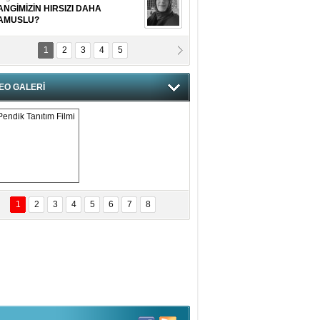
ANGİMİZİN HIRSIZI DAHA
AMUSLU?
1
2
3
4
5
of. Dr. Cahit Kurbanoğlu
OSNA-HERSEK VE KUDÜS
EO GALERİ
tma Saçak Akbulut
ANAL KERHANE!
tma Daştan
eftun Olmak
Pendik Tanıtım 
Filmi
1
2
3
4
5
6
7
8
bas Levent Ertekin
nal Medyanın Dijital Savaş Alanı
 İtibar Suikastları: Kızılay Örneği
it Kahyaoğlu
iz Türk Milleti Tarih Yazdı!
of.Dr.Hamdi Temel