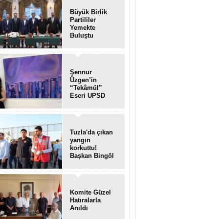
Büyük Birlik
Partililer
Yemekte
Buluştu
Şennur
Üzgen’in
“Tekâmül”
Eseri UPSD
2026 Yaz
Sergisi’nde
Sanatseverlerle
Buluştu
Tuzla'da çıkan
yangın
korkuttu!
Başkan Bingöl
olay yerinde..
Komite Güzel
Hatıralarla
Anıldı