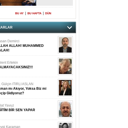
|
|
BU AY
BU HAFTA
DÜN
ZARLAR
san Demirci
LLAH ALLAH! MUHAMMED
ALAH!
lent Ertekin
ALMAYACAKSINIZ!!!
. Gülçin ITIRLI ASLAN
man mı Akıyor, Yoksa Biz mi
çip Gidiyoruz?
lat Yavuz
ĞİTİM BİR SEN YAPAR
vgi Karaman