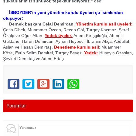
şükranlarımızı sunuyor, teşekkür ediyoruz.”
dedi.
İSBOYDER’in yeni yönetim kurulu üyeleri şu isimlerden
oluşuyor;
Dernek başkanı Celal Demircan,
Yönetim kurulu asil üyeleri
:
Çetin Dibek, Muammer Özcan, Recep Göl, Turgay Kaçmaz, Şeref
Özalp ve Oğuz Altan.
Yedek üyeler:
Adem Kırışgiloğlu, Ahmet
Güldane, Harun Demircan, Ayhan Heybeci, İbrahim Akça, Abdullah
Aslan ve Hasan Demirtaş.
Denetleme kurulu asil
: Muammer
Köse, Eyüp Selim Demirel, Turgay Beyaz.
Yedek:
Hüseyin Özaslan,
Şevket Demirtaş ve Adem Ertaş.
Yorumlar