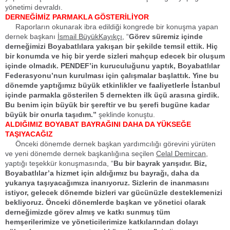
yönetimi devraldı.
DERNEĞİMİZ PARMAKLA GÖSTERİLİYOR
Raporların okunarak ibra edildiği kongrede bir konuşma yapan
dernek başkanı
İsmail BüyükKayıkçı,
“
Görev süremiz içinde
derneğimizi Boyabatlılara yakışan bir şekilde temsil ettik. Hiç
bir konumda ve hiç bir yerde sizleri mahçup edecek bir oluşum
içinde olmadık. PENDEF’in kuruculuğunu yaptık, Boyabatlılar
Federasyonu’nun kurulması için çalışmalar başlattık. Yine bu
dönemde yaptığımız büyük etkinlikler ve faaliyetlerle İstanbul
içinde parmakla gösterilen 5 dernekten ilk üçü arasına girdik.
Bu benim için büyük bir şereftir ve bu şerefi bugüne kadar
büyük bir onurla taşıdım.”
şeklinde konuştu.
ALDIĞIMIZ BOYABAT BAYRAĞINI DAHA DA YÜKSEĞE
TAŞIYACAĞIZ
Önceki dönemde dernek başkan yardımcılığı görevini yürüten
ve yeni dönemde dernek başkanlığına seçilen
Celal Demircan,
yaptığı teşekkür konuşmasında, “
Bu bir bayrak yarışıdır. Biz,
Boyabatlılar’a hizmet için aldığımız bu bayrağı, daha da
yukarıya taşıyacağımıza inanıyoruz. Sizlerin de inanmasını
istiyor, gelecek dönemde bizleri var gücünüzle desteklemenizi
bekliyoruz. Önceki dönemlerde başkan ve yönetici olarak
derneğimizde görev almış ve katkı sunmuş tüm
hemşerilerimize ve yöneticilerimize katkılarından dolayı