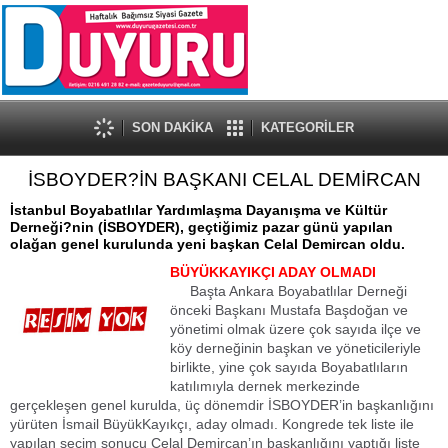
SON DAKİKA
KATEGORİLER
İSBOYDER?İN BAŞKANI CELAL DEMİRCAN
İstanbul Boyabatlılar Yardımlaşma Dayanışma ve Kültür
Derneği?nin (İSBOYDER), geçtiğimiz pazar günü yapılan
olağan genel kurulunda yeni başkan Celal Demircan oldu.
BÜYÜKKAYIKÇI ADAY OLMADI
Başta Ankara Boyabatlılar Derneği
önceki Başkanı Mustafa Başdoğan ve
yönetimi olmak üzere çok sayıda ilçe ve
köy derneğinin başkan ve yöneticileriyle
birlikte, yine çok sayıda Boyabatlıların
katılımıyla dernek merkezinde
gerçekleşen genel kurulda, üç dönemdir İSBOYDER’in başkanlığını
yürüten İsmail BüyükKayıkçı, aday olmadı. Kongrede tek liste ile
yapılan seçim sonucu Celal Demircan’ın başkanlığını yaptığı liste