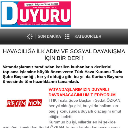
SON DAKİKA
KATEGORİLER
HAVACILIĞA İLK ADIM VE SOSYAL DAYANIŞMA
İÇİN BİR DERİ !
Vatandaşlarımız tarafından kesilen kurbanların derilerini
toplama işlemine büyük önem veren Türk Hava Kurumu Tuzla
Şube Başkanlığı, her yıl olduğu gibi bu yıl da Kurban Bayramı
öncesinde tüm hazırlıklarını tamamladı.
VATANDAŞLARIMIZIN DUYARLI
DAVRANACAĞINI ÜMİT EDİYORUM
THK Tuzla Şube Başkanı Sedat ÖZKAN,
her yıl olduğu gibi, bu yıl da halkımızın
bağış konusunda duyarlı olacağını umut
ettiğini belirtti.
Kurumun bu işi, yıllardır en iyi şekilde
yaptığını kaydeden Sedat ÖZKAN, kurum tarafından geçen sene