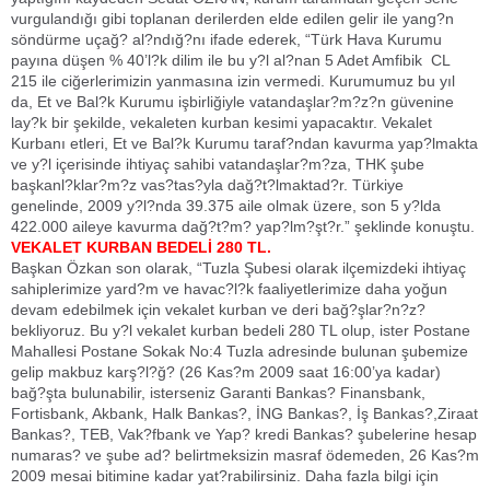
vurgulandığı gibi toplanan derilerden elde edilen gelir ile yang?n
söndürme uçağ? al?ndığ?nı ifade ederek, “Türk Hava Kurumu
payına düşen % 40’l?k dilim ile bu y?l al?nan 5 Adet Amfibik CL
215 ile ciğerlerimizin yanmasına izin vermedi. Kurumumuz bu yıl
da, Et ve Bal?k Kurumu işbirliğiyle vatandaşlar?m?z?n güvenine
lay?k bir şekilde, vekaleten kurban kesimi yapacaktır. Vekalet
Kurbanı etleri, Et ve Bal?k Kurumu taraf?ndan kavurma yap?lmakta
ve y?l içerisinde ihtiyaç sahibi vatandaşlar?m?za, THK şube
başkanl?klar?m?z vas?tas?yla dağ?t?lmaktad?r. Türkiye
genelinde, 2009 y?l?nda 39.375 aile olmak üzere, son 5 y?lda
422.000 aileye kavurma dağ?t?m? yap?lm?şt?r.” şeklinde konuştu.
VEKALET KURBAN BEDELİ 280 TL.
Başkan Özkan son olarak, “Tuzla Şubesi olarak ilçemizdeki ihtiyaç
sahiplerimize yard?m ve havac?l?k faaliyetlerimize daha yoğun
devam edebilmek için vekalet kurban ve deri bağ?şlar?n?z?
bekliyoruz. Bu y?l vekalet kurban bedeli 280 TL olup, ister Postane
Mahallesi Postane Sokak No:4 Tuzla adresinde bulunan şubemize
gelip makbuz karş?l?ğ? (26 Kas?m 2009 saat 16:00’ya kadar)
bağ?şta bulunabilir, isterseniz Garanti Bankas? Finansbank,
Fortisbank, Akbank, Halk Bankas?, İNG Bankas?, İş Bankas?,Ziraat
Bankas?, TEB, Vak?fbank ve Yap? kredi Bankas? şubelerine hesap
numaras? ve şube ad? belirtmeksizin masraf ödemeden, 26 Kas?m
2009 mesai bitimine kadar yat?rabilirsiniz. Daha fazla bilgi için