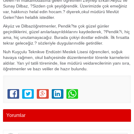
Gelen?in makamodasına gelen öğretmen Zeynep Erkan Akyüz ve
Sunay Dilbaz, ?Sizden çok şeyöğrendik. Üzerimizde çok emeğiniz
var, hakkınızı helal edin hocam.? diyerek,okul müdürü Mevlüt
Gelen?den helallık istediler.
Akyüz ve Dilbazöğretmenler, Pendik?te çok güzel günler
geçirdiklerini, güzel anılarlaayrıldıklarını kaydederek, ?Pendik?i, hiç
ama, hiç unutamayacağız. Burada çokiyi dostlar edindik. İlk fırsatta
tekrar geleceğiz.? sözleriyle duygularınıdile getirdiler.
Nuh Kuşçulu Teknikve Endüstri Meslek Lisesi öğrencileri, soğuk
havaya rağmen, okul bahçesinde düzenlenenbir törenle karnelerini
aldılar. Yarı yıl tatili töreninde, lise müdürü veidarecilerinin yanı sıra,
öğretmenler ve bazı veliler de hazır bulundu.
Yorumlar