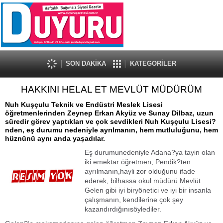
SON DAKİKA
KATEGORİLER
HAKKINI HELAL ET MEVLÜT MÜDÜRÜM
Nuh Kuşçulu Teknik ve Endüstri Meslek Lisesi
öğretmenlerinden Zeynep Erkan Akyüz ve Sunay Dilbaz, uzun
süredir görev yaptıkları ve çok sevdikleri Nuh Kuşçulu Lisesi?
nden, eş durumu nedeniyle ayrılmanın, hem mutluluğunu, hem
hüznünü aynı anda yaşadılar.
Eş durumunedeniyle Adana?ya tayin olan
iki emektar öğretmen, Pendik?ten
ayrılmanın,hayli zor olduğunu ifade
ederek, bilhassa okul müdürü Mevlüt
Gelen gibi iyi biryönetici ve iyi bir insanla
çalışmanın, kendilerine çok şey
kazandırdığınısöylediler.