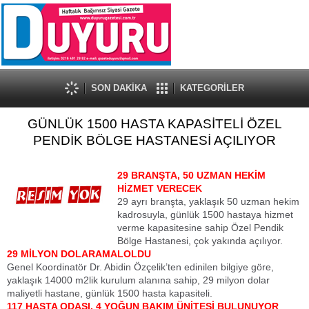
SON DAKİKA
KATEGORİLER
GÜNLÜK 1500 HASTA KAPASİTELİ ÖZEL
PENDİK BÖLGE HASTANESİ AÇILIYOR
29 BRANŞTA, 50 UZMAN HEKİM
HİZMET VERECEK
29 ayrı branşta, yaklaşık 50 uzman hekim
kadrosuyla, günlük 1500 hastaya hizmet
verme kapasitesine sahip Özel Pendik
Bölge Hastanesi, çok yakında açılıyor.
29 MİLYON DOLARAMALOLDU
Genel Koordinatör Dr. Abidin Özçelik’ten edinilen bilgiye göre,
yaklaşık 14000 m2lik kurulum alanına sahip, 29 milyon dolar
maliyetli hastane, günlük 1500 hasta kapasiteli.
117 HASTA ODASI, 4 YOĞUN BAKIM ÜNİTESİ BULUNUYOR