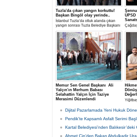
Tuzla'da çıkan yangın korkuttu!
Şennu
Başkan Bingöl olay yerinde..
UPSD 
Sanats
İstanbul Tuzla’da otluk alanda çıkan
yangın sonrası Tuzla Belediye Başkanı
Çağdaş
Av. Eren Ali Bingöl de bölgeye giderek
Üzgen’i
incelemelerde bulundu.
Uluslar
(UPSD)
Yaz Ser
Memur Sen Genel Başkanı Ali
Hikmet
Yalçın'ın Merhum Babası
Dönüş
Selahattin Yalçın İçin Taziye
Değerl
Merasimi Düzenlendi
Yiğitba
Memur-Sen Genel Başkanı Ali Yalçın'ın
Başkan
rahmet-i Rahman'a kavuşan kıymetli
Bayrakl
Dijital Pazarlamada Yeni Hukuk Döne
babası Selahattin Yalçın için, Eğitim-Bir-
danışma
Sen İstanbul Şubelerinin
Pendik'te Kapsamlı Asfalt Serimi Başl
ağırlad
organizasyonuyla 1 Ağustos Cumartesi
Kartal Belediyesi’nden Balıkesir’de
günü Sultanbeyli Abdurrahmangazi
Camii'nde taziye merasimi düzenlendi.
Ahmet Cin’den Bakan Abdulkadir Ural