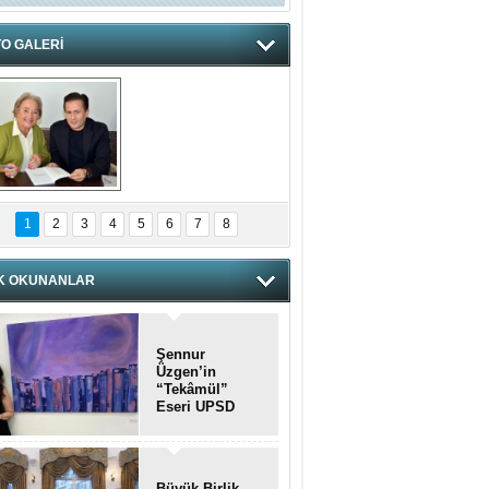
O GALERİ
hnzzzna
1
2
3
4
5
6
7
8
K OKUNANLAR
Şennur
Üzgen’in
“Tekâmül”
Eseri UPSD
2026 Yaz
Sergisi’nde
Sanatseverlerle
Buluştu
Büyük Birlik