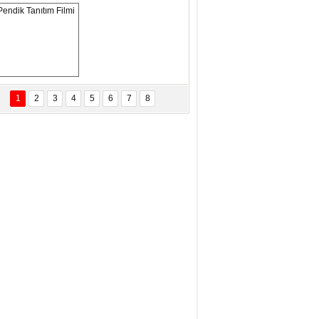
ANAL KERHANE!
tma Daştan
eftun Olmak
Pendik Tanıtım 
Filmi
1
2
3
4
5
6
7
8
bas Levent Ertekin
nal Medyanın Dijital Savaş Alanı
 İtibar Suikastları: Kızılay Örneği
it Kahyaoğlu
iz Türk Milleti Tarih Yazdı!
of.Dr.Hamdi Temel
z Böyle Bir Yozgat'ta Büyüdük
vza Zeybek
İR MİLLETİN TEKRAR DESTAN
AZMASI