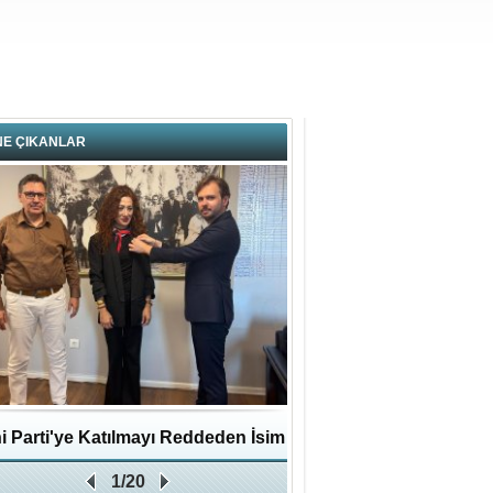
NE ÇIKANLAR
i Parti'ye Katılmayı Reddeden İsim
Pendikli Murat genç yaş
1/20
Zafer Partisi'ne katıldı