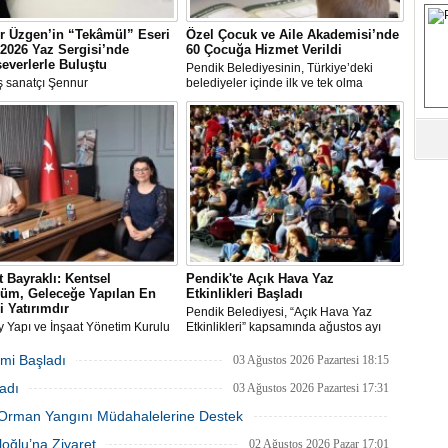
S
r Üzgen’in “Tekâmül” Eseri
Özel Çocuk ve Aile Akademisi’nde
2026 Yaz Sergisi’nde
60 Çocuğa Hizmet Verildi
everlerle Buluştu
Pendik Belediyesinin, Türkiye’deki
Fa
 sanatçı Şennur
belediyeler içinde ilk ve tek olma
M
n Tekâmül adlı eseri,
özelliği taşıyan “Özel Çocuk ve Aile
arası Plastik Sanatlar Derneği
Akademisi” programından ilk dönemde
 tarafından düzenlenen 2026
60 özel çocuk yararlandı.
gisi’nde sanatseverlerle buluştu.
Ab
Sa
ve
Üm
Az
 Bayraklı: Kentsel
Pendik'te Açık Hava Yaz
üm, Geleceğe Yapılan En
Etkinlikleri Başladı
Pr
i Yatırımdır
Pendik Belediyesi, “Açık Hava Yaz
Bi
y Yapı ve İnşaat Yönetim Kurulu
Etkinlikleri” kapsamında ağustos ayı
ı, İnşaat Mühendisi Hikmet
boyunca çocuk sineması, sinema
ı, emlak ve gayrimenkul
geceleri ve açık hava tiyatrolarıyla
mi Başladı
03 Ağustos 2026 Pazartesi 18:15
nı Aslı Alan’ı çalışma ofisinde
vatandaşları kültür ve sanat
Ra
adı
ı
etkinliklerinde buluşturuyor.
03 Ağustos 2026 Pazartesi 17:31
B
Y
ki Orman Yangını Müdahalelerine Destek
03 Ağustos 2026 Pazartesi 11:55
oğlu’na Ziyaret
02 Ağustos 2026 Pazar 17:01