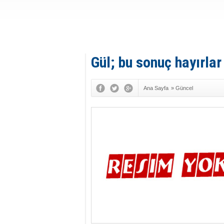
Gül; bu sonuç hayırla
Ana Sayfa
»
Güncel