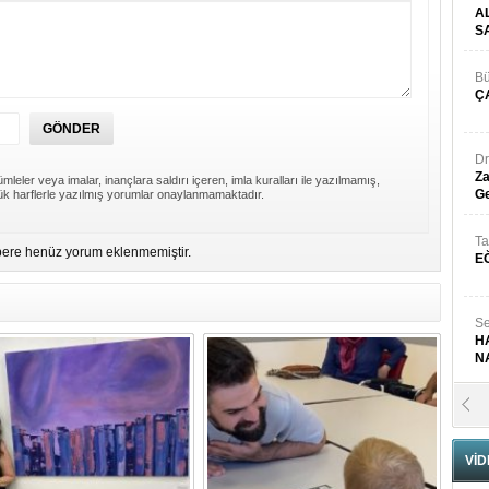
A
S
Bü
Ç
Dr
Za
mleler veya imalar, inançlara saldırı içeren, imla kuralları ile yazılmamış,
Ge
k harflerle yazılmış yorumlar onaylanmamaktadır.
Ta
ere henüz yorum eklenmemiştir.
E
Se
H
N
Pr
B
VİD
Fa