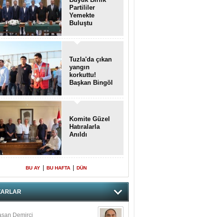
Partililer
Yemekte
Buluştu
Tuzla'da çıkan
yangın
korkuttu!
Başkan Bingöl
olay yerinde..
Komite Güzel
Hatıralarla
Anıldı
|
|
BU AY
BU HAFTA
DÜN
ZARLAR
san Demirci