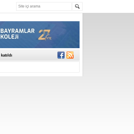
rinde..
katıldı
gisi’nde
DEĞİL, DOĞRU
erildi
n Ercan Ekşi son
ı Selahattin
En Değerli
en 10 Nokta