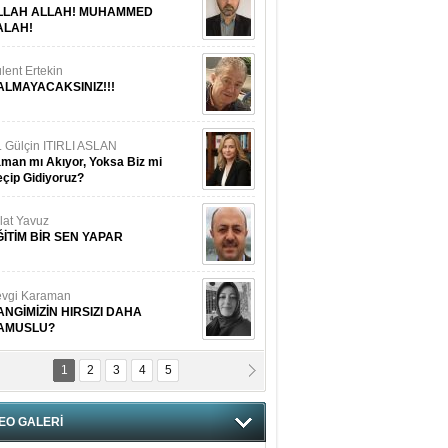
LLAH ALLAH! MUHAMMED
ALAH!
lent Ertekin
ALMAYACAKSINIZ!!!
. Gülçin ITIRLI ASLAN
man mı Akıyor, Yoksa Biz mi
çip Gidiyoruz?
lat Yavuz
ĞİTİM BİR SEN YAPAR
vgi Karaman
ANGİMİZİN HIRSIZI DAHA
AMUSLU?
1
2
3
4
5
of. Dr. Cahit Kurbanoğlu
OSNA-HERSEK VE KUDÜS
EO GALERİ
tma Saçak Akbulut