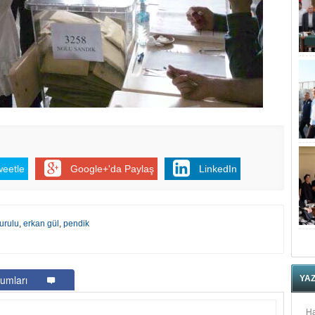
weetle
Google+'da Paylaş
LinkedIn
kurulu
,
erkan gül
,
pendik
umları
YA
Ha