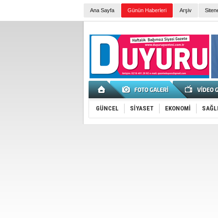
Ana Sayfa
Günün Haberleri
Arşiv
Siten
GÜNCEL
SİYASET
EKONOMİ
SAĞL