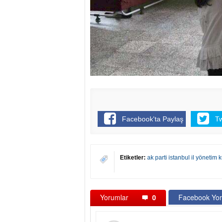
Facebook'ta Paylaş
T
Etiketler:
ak parti istanbul il yönetim 
Yorumlar
0
Facebook Yor