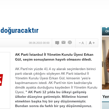
r doğuracaktır
Ö
08.06.2015 00:00
AK Parti İstanbul İl Yönetim Kurulu Üyesi Erkan
Gül, seçim sonuçlarının hayırlı olmasını diledi.
AK Parti'nin yüzde 41.4 oy alarak seçimlerden birinci
parti olarak çıktığını söyleyen AK Parti istanbul İl
Yönetim Kurulu Üyesi Erkan Gül, kimsenin 'yeis'e
kapılmamasını istedi. AK Parti'nin tüm kadrolarıyla
dimdik ayakta durduğunu kaydeden İl Yönetim Kurulu
Üyesi,
" AK Parti 12 yılda bu ülkeyi gelişmiş
ülkeler düzeyine getirmiştir. Milletine hizmet
Yen
etmekten başka hiç bir şey düşünmemiştir.
Bundan sonra da farklı bir şey düşünmüyoruz.