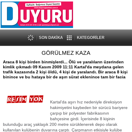
SON DAKİKA
KATEGORİLER
GÖRÜLMEZ KAZA
Araca 8 kişi birden binmişlerdi... Ölü ve yaralıların üzerinden
kimlik çıkmadı 09 Kasım 2009 11:11 Kartal'da meydana gelen
trafik kazasında 2 kişi öldü, 4 kişi de yaralandı. Bir araca 8 kişi
binince ve bu hataya bir de aşırı sürat eklenince tam bir facia
Kartal'da aşırı hız nedeniyle direksiyon
hakimiyetini kaybeden bir sürücü bariyere
çarpıp bir polyester fabrikasının
bahçesine girdi. İçerisinde 8 kişinin
bulunduğu araç yaklaşık 200 metre sürüklenerek depo olarak
kullanılan kulübenin duvarına çarptı. Çarpmanın etkisiyle kulübe