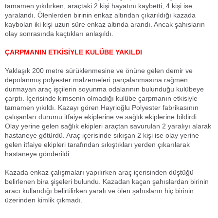
tamamen yıkılırken, araçtaki 2 kişi hayatını kaybetti, 4 kişi ise
yaralandı. Ölenlerden birinin enkaz altından çıkarıldığı kazada
kaybolan iki kişi uzun süre enkaz altında arandı. Ancak şahısların
olay sonrasında kaçtıkları anlaşıldı.
ÇARPMANIN ETKİSİYLE KULÜBE YAKILDI
Yaklaşık 200 metre sürüklenmesine ve önüne gelen demir ve
depolanmış polyester malzemeleri parçalanmasına rağmen
durmayan araç işçilerin soyunma odalarının bulunduğu kulübeye
çarptı. İçerisinde kimsenin olmadığı kulübe çarpmanın etkisiyle
tamamen yıkıldı. Kazayı gören Hayrioğlu Polyester fabrikasının
çalışanları durumu itfaiye ekiplerine ve sağlık ekiplerine bildirdi.
Olay yerine gelen sağlık ekipleri araçtan savurulan 2 yaralıyı alarak
hastaneye götürdü. Araç içerisinde sıkışan 2 kişi ise olay yerine
gelen itfaiye ekipleri tarafından sıkıştıkları yerden çıkarılarak
hastaneye gönderildi.
Kazada enkaz çalışmaları yapılırken araç içerisinden düştüğü
belirlenen bira şişeleri bulundu. Kazadan kaçan şahıslardan birinin
aracı kullandığı belirtilirken yaralı ve ölen şahısların hiç birinin
üzerinden kimlik çıkmadı.