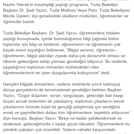
Nazmi Yekrek’in evsahipliği yaptığı programa, Tuzla Belediye
Başkanı Dr. Şadi Yazıcı, Tuzla Müftüsü Veysi Patır, Tuzla Belediyesi
Meclis Üyeleri, ilçe genelindeki okulların müdürleri, öğretmenler ve
öğrenciler katıldı.
Tuzla Belediye Başkanı Dr. Şadi Yazıcı, öğretmenlere hitaben
yaptığı konuşmada, içinde bulunduğumuz bilgi çağında bütün
toplumlar için bilgi ve birikimin, öğrenmenin ve öğretmenin çok
büyük önem taşıdığını belirterek, “Bilgiyi verenin, öğretenin–
öğretmenin, bilgiyi alandan ziyade daha çok donanımlı olması ve
ülkenin geleceğine sahip çıkması gerektiğini biliyoruz. Bu nedenle,
yaşadığımız toplumun mimarları-mühendisleri olan
öğretmenlerimizi en içten duygularımla kutluyorum” dedi.
Gençleri bilgiyle donatırken, sadece metinlerle sınırlı kalmayıp
dünya gerçeklerini de benimsetmek gerektiğini belirten Başkan
Yazıcı, “Özgür düşünen, soran, sorgulayan, geleceğe dair kaygı
duyan ancak erdemleri de yakalamış, toplumun çıkarlarını kendi
çıkarlarının önünde tutan bir gençliği yetiştirmek için verdiğiniz
emek ve gayretlerden dolayı tüm öğretmenlere teşekkür ediyorum”
diye konuştu. Başkan Yazıcı “Bireyi ne kadar şekillendirirsek ve
süslersek, geleceğimizde o kadar güzel olacaktır. Öğretmenlerin bu
yöndeki çabaları çok önemlidir. Sizlerin cehalet karşısındaki