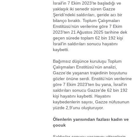
İsrail'in 7 Ekim 2023’te başladığı ve
yaklaşık iki senedir süren Gazze
Şeridi’ndeki saldırıları, geride acı bir
bilanço bıraktı. Toplum Çalışmaları
Enstitüsü’nün verilerine göre 7 Ekim
2023’ten 21 Ağustos 2025 tarihine dek
geçen sürede toplam 62 bin 192 kişi
İsrail’in saldırıları sonucu hayatını
kaybetti.
Bağımsız düşünce kuruluşu Toplum
Çalışmaları Enstitüsü’nün analizi,
Gazze’de yaşanan trajedinin boyutunu
gözler önüne serdi. Enstitü’nün verilerine
göre 7 Ekim 2023'ten bu yana, İsrail'in
saldırıları sonucu Gazze'de 62 bin 192
kişi hayatını kaybetti. Hayatını
kaybedenlerin sayısı, Gazze nüfusunun
yüzde 2,9’unu oluşturuyor.
Ölenlerin yarısından fazlası kadın ve
çocuk
Saldırılar sonucu yaşamını yitirenlerin