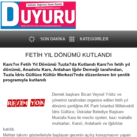
SON DAKİKA
KATEGORİLER
FETİH YIL DÖNÜMÜ KUTLANDI
Kars?ın Fetih Yıl Dönümü Tuzla?da Kutlandı Kars?ın fetih yıl
dönümü, Anadolu Kars, Ardahan Iğdır Derneği tarafından,
Tuzla İdris Güllüce Kültür Merkezi?nde düzenlenen bir şenlik
programıyla kutlandı
Dernek başkanı Bican Veysel Yıldız ve
yönetimi tarafından organize edilen fetih yıl
dönümü şenliğine AK Parti İstanbul Milletvekili
İdris Güllüce, Üsküdar Belediye Başkanı
Mustafa Kara ile meclis üyeleri, bazı mahalle
muhtarları, Karslı, Ardahanlı ve Iğdırlılar
katıldı.
Mehter takımı gösterileriyle başlayan gecenin açılış konuşmasını yapan