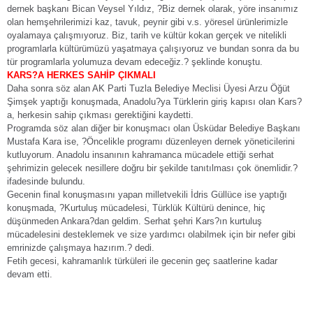
dernek başkanı Bican Veysel Yıldız, ?Biz dernek olarak, yöre insanımız
olan hemşehrilerimizi kaz, tavuk, peynir gibi v.s. yöresel ürünlerimizle
oyalamaya çalışmıyoruz. Biz, tarih ve kültür kokan gerçek ve nitelikli
programlarla kültürümüzü yaşatmaya çalışıyoruz ve bundan sonra da bu
tür programlarla yolumuza devam edeceğiz.? şeklinde konuştu.
KARS?A HERKES SAHİP ÇIKMALI
Daha sonra söz alan AK Parti Tuzla Belediye Meclisi Üyesi Arzu Öğüt
Şimşek yaptığı konuşmada, Anadolu?ya Türklerin giriş kapısı olan Kars?
a, herkesin sahip çıkması gerektiğini kaydetti.
Programda söz alan diğer bir konuşmacı olan Üsküdar Belediye Başkanı
Mustafa Kara ise, ?Öncelikle programı düzenleyen dernek yöneticilerini
kutluyorum. Anadolu insanının kahramanca mücadele ettiği serhat
şehrimizin gelecek nesillere doğru bir şekilde tanıtılması çok önemlidir.?
ifadesinde bulundu.
Gecenin final konuşmasını yapan milletvekili İdris Güllüce ise yaptığı
konuşmada, ?Kurtuluş mücadelesi, Türklük Kültürü denince, hiç
düşünmeden Ankara?dan geldim. Serhat şehri Kars?ın kurtuluş
mücadelesini desteklemek ve size yardımcı olabilmek için bir nefer gibi
emrinizde çalışmaya hazırım.? dedi.
Fetih gecesi, kahramanlık türküleri ile gecenin geç saatlerine kadar
devam etti.