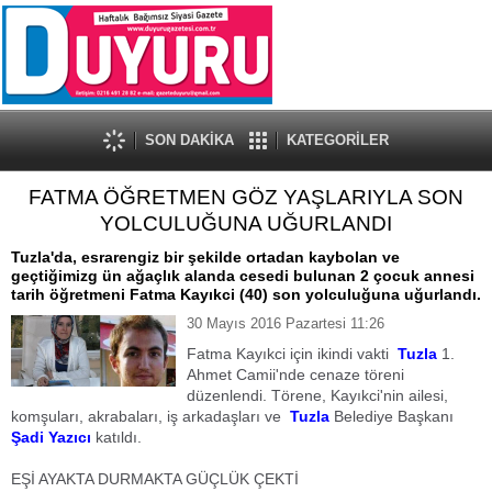
SON DAKİKA
KATEGORİLER
FATMA ÖĞRETMEN GÖZ YAŞLARIYLA SON
YOLCULUĞUNA UĞURLANDI
Tuzla'da, esrarengiz bir şekilde ortadan kaybolan ve
geçtiğimizg ün ağaçlık alanda cesedi bulunan 2 çocuk annesi
tarih öğretmeni Fatma Kayıkci (40) son yolculuğuna uğurlandı.
30 Mayıs 2016 Pazartesi 11:26
Fatma Kayıkci için ikindi vakti
Tuzla
1.
Ahmet Camii'nde cenaze töreni
düzenlendi. Törene, Kayıkci'nin ailesi,
komşuları, akrabaları, iş arkadaşları ve
Tuzla
Belediye Başkanı
Şadi Yazıcı
katıldı.
EŞİ AYAKTA DURMAKTA GÜÇLÜK ÇEKTİ