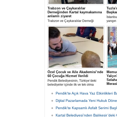
Trabzon ve Çaykaralılar
Tuzla'
Derneğinden Kartal kaymakamına
Başkan
anlamlı ziyaret
İstanbu
Trabzon ve Çaykaralılar Derneği
yangın 
yönetim kurulu Kartal Kaymakamı Edip
Av. Ere
Çakıcı'yı ziyaret etti.
incele
Özel Çocuk ve Aile Akademisi’nde
Memur
60 Çocuğa Hizmet Verildi
Yalçı
Selaha
Pendik Belediyesinin, Türkiye’deki
Meras
belediyeler içinde ilk ve tek olma
özelliği taşıyan “Özel Çocuk ve Aile
Memur-
Akademisi” programından ilk dönemde
rahmet
Pendik'te Açık Hava Yaz Etkinlikleri B
60 özel çocuk yararlandı.
babası 
Dijital Pazarlamada Yeni Hukuk Döne
Sen İst
organi
Pendik'te Kapsamlı Asfalt Serimi Başl
günü S
Camii'n
Kartal Belediyesi’nden Balıkesir’de