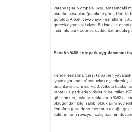
vatandaşların otopark uygulamasındaki me
esnafın cevapladığı ankete göre, Pendik
görüldü. Anketi cevaplayan esnafların %8
gerçekleşmesini istiyor. Bu istek ile esnaf
indirimle park ederek, cadde üzerindeki pa
Esnafın %58’i otopark uygulamasını fa
Pendik esnafına ‘çarşı tamamen yayalaştırıl
‘yayalaştırılmasın’ sonuçları eşit olarak ç
bulanların oranı ise %58. Ankete katılan
rahatlıkla park edebildiklerini belirttiler
gözlenirken; ankete katılanların %92’si pa
olduğundan bilgi sahibi olduklarını söyle
esnafına göre daha memnun olduğu gözlend
kaldırımların revizyon çalışmasının devam e