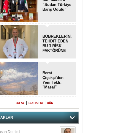
“Sudan-Türkiye
Barış Ödülü”
BÖBREKLERİNİZİ
TEHDİT EDEN
BU 3 RİSK
FAKTÖRÜNE
DİKKAT!
Berat
Çiçekçi'den
Yeni Tekli:
"Masal"
|
|
BU AY
BU HAFTA
DÜN
ZARLAR
san Demirci