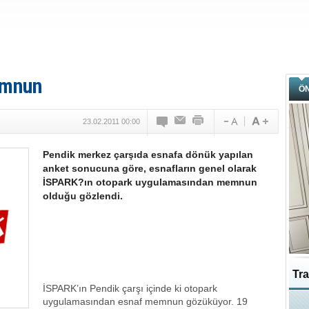
emnun
Ö
23.02.2011 00:00
Pendik merkez çarşıda esnafa dönük yapılan
anket sonucuna göre, esnafların genel olarak
İSPARK?ın otopark uygulamasından memnun
olduğu gözlendi.
Tra
İSPARK’ın Pendik çarşı içinde ki otopark
uygulamasından esnaf memnun gözüküyor. 19
Ka