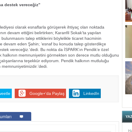
na destek vereceğiz”
diyesi olarak esnaflarla görüşerek ihtiyaç olan noktada
ın devam ettiğini belirtirken; Karanfil Sokak’ta yapılan
ulunmasını talep ettiklerini böylelikle ticaret hacminin
erine devam eden Şahin; ‘esnaf bu konuda talep gösterdikçe
stek vereceğiz.’dedi. Bu nokta da İSPARK’ın Pendik’e özel
ndik halkının memnuniyetini görmekten son derece mutlu olduğunu
çalışanlarına teşekkür ediyorum. Pendik halkının mutluluğu
 memnuniyetimizdir.’dedi.
weetle
Google+'da Paylaş
LinkedIn
umları
YA
Ha