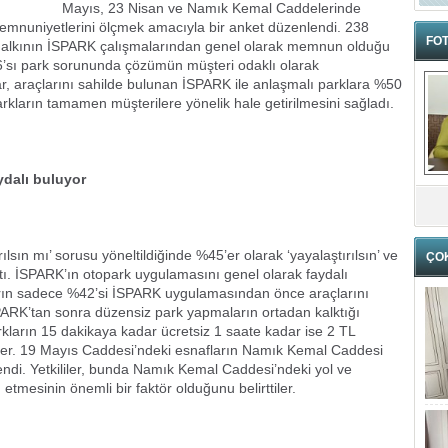
Mayıs, 23 Nisan ve Namık Kemal Caddelerinde
mnuniyetlerini ölçmek amacıyla bir anket düzenlendi. 238
FOT
 halkının İSPARK çalışmalarından genel olarak memnun olduğu
6’sı park sorununda çözümün müşteri odaklı olarak
lar, araçlarını sahilde bulunan İSPARK ile anlaşmalı parklara %50
rkların tamamen müşterilere yönelik hale getirilmesini sağladı.
ydalı buluyor
sın mı’ sorusu yöneltildiğinde %45’er olarak ‘yayalaştırılsın’ ve
ÇO
ıktı. İSPARK’ın otopark uygulamasını genel olarak faydalı
ların sadece %42’si İSPARK uygulamasından önce araçlarını
. İSPARK’tan sonra düzensiz park yapmaların ortadan kalktığı
rkların 15 dakikaya kadar ücretsiz 1 saate kadar ise 2 TL
diler. 19 Mayıs Caddesi’ndeki esnafların Namık Kemal Caddesi
i. Yetkililer, bunda Namık Kemal Caddesi’ndeki yol ve
tmesinin önemli bir faktör olduğunu belirttiler.