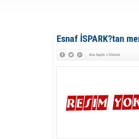
Esnaf İSPARK?tan m
Ana Sayfa
»
Güncel