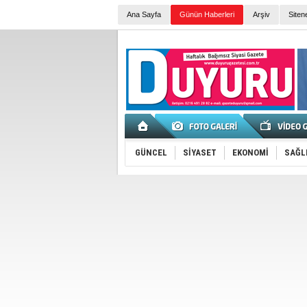
Ana Sayfa
Günün Haberleri
Arşiv
Siten
GÜNCEL
SİYASET
EKONOMİ
SAĞL