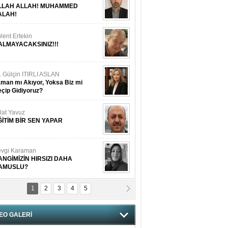
LLAH ALLAH! MUHAMMED
ALAH!
lent Ertekin
ALMAYACAKSINIZ!!!
. Gülçin ITIRLI ASLAN
man mı Akıyor, Yoksa Biz mi
çip Gidiyoruz?
lat Yavuz
ĞİTİM BİR SEN YAPAR
vgi Karaman
ANGİMİZİN HIRSIZI DAHA
AMUSLU?
1
2
3
4
5
of. Dr. Cahit Kurbanoğlu
OSNA-HERSEK VE KUDÜS
EO GALERİ
tma Saçak Akbulut