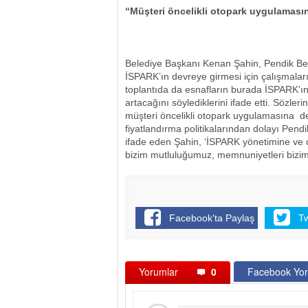
“Müşteri öncelikli otopark uygulaması
Belediye Başkanı Kenan Şahin, Pendik Bele
İSPARK’ın devreye girmesi için çalışmaların
toplantıda da esnafların burada İSPARK’ın b
artacağını söylediklerini ifade etti. Sözl
müşteri öncelikli otopark uygulamasına de
fiyatlandırma politikalarından dolayı Pe
ifade eden Şahin, ‘İSPARK yönetimine ve 
bizim mutluluğumuz, memnuniyetleri bizim
Facebook'ta Paylaş
T
Yorumlar
0
Facebook Yor