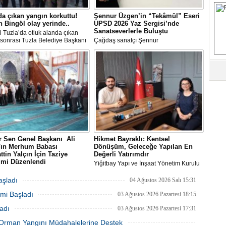
S
da çıkan yangın korkuttu!
Şennur Üzgen’in “Tekâmül” Eseri
 Bingöl olay yerinde..
UPSD 2026 Yaz Sergisi’nde
Sanatseverlerle Buluştu
l Tuzla’da otluk alanda çıkan
Fa
sonrası Tuzla Belediye Başkanı
Çağdaş sanatçı Şennur
M
n Ali Bingöl de bölgeye giderek
Üzgen’in Tekâmül adlı eseri,
melerde bulundu.
Uluslararası Plastik Sanatlar Derneği
(UPSD) tarafından düzenlenen 2026
Yaz Sergisi’nde sanatseverlerle buluştu.
Ab
Sa
ve
Üm
Az
 Sen Genel Başkanı Ali
Hikmet Bayraklı: Kentsel
n'ın Merhum Babası
Dönüşüm, Geleceğe Yapılan En
Pr
ttin Yalçın İçin Taziye
Değerli Yatırımdır
Bi
imi Düzenlendi
Yiğitbay Yapı ve İnşaat Yönetim Kurulu
Sen Genel Başkanı Ali Yalçın'ın
Başkanı, İnşaat Mühendisi Hikmet
-i Rahman'a kavuşan kıymetli
Bayraklı, emlak ve gayrimenkul
aşladı
04 Ağustos 2026 Salı 15:31
Selahattin Yalçın için, Eğitim-Bir-
danışmanı Aslı Alan’ı çalışma ofisinde
Ra
mi Başladı
anbul Şubelerinin
ağırladı
03 Ağustos 2026 Pazartesi 18:15
B
zasyonuyla 1 Ağustos Cumartesi
Y
adı
03 Ağustos 2026 Pazartesi 17:31
ultanbeyli Abdurrahmangazi
de taziye merasimi düzenlendi.
ki Orman Yangını Müdahalelerine Destek