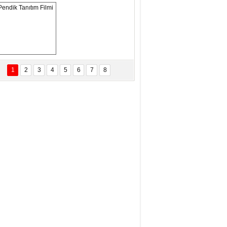
ANAL KERHANE!
tma Daştan
eftun Olmak
Pendik Tanıtım 
Filmi
1
2
3
4
5
6
7
8
bas Levent Ertekin
nal Medyanın Dijital Savaş Alanı
 İtibar Suikastları: Kızılay Örneği
it Kahyaoğlu
iz Türk Milleti Tarih Yazdı!
of.Dr.Hamdi Temel
z Böyle Bir Yozgat'ta Büyüdük
vza Zeybek
İR MİLLETİN TEKRAR DESTAN
AZMASI