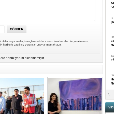
A
S
Bü
Ç
Dr
Za
mleler veya imalar, inançlara saldırı içeren, imla kuralları ile yazılmamış,
k harflerle yazılmış yorumlar onaylanmamaktadır.
Ge
Ta
ere henüz yorum eklenmemiştir.
E
Se
H
N
Pr
B
VİD
Fa