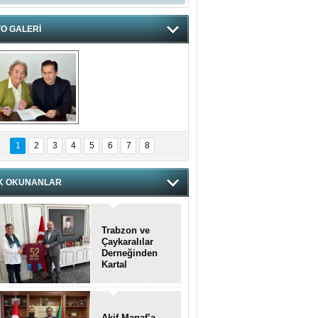
O GALERİ
hnzzzna
1
2
3
4
5
6
7
8
K OKUNANLAR
Trabzon ve
Çaykaralılar
Derneğinden
Kartal
kaymakamına
anlamlı ziyaret
Akif Manaf’a