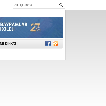
mına anlamlı
NE DİKKAT!
rinde..
katıldı
gisi’nde
DEĞİL, DOĞRU
erildi
n Ercan Ekşi son
ı Selahattin