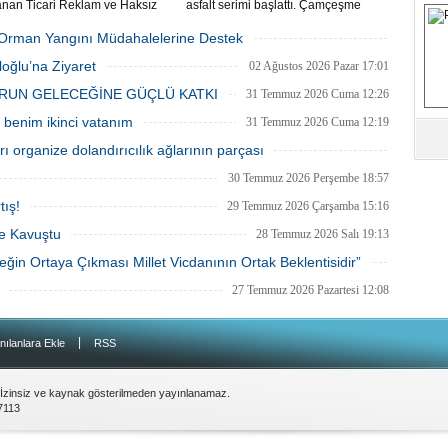
anan Ticari Reklam ve Haksız
asfalt serimi başlattı. Çamçeşme
M
Uygulamalar Yönetmeliği
Mahallesi Aydınlı Caddesi’nde çalışan
ikleri, 1 Ağustos itibarıyla
ekipler, caddenin Kemalpaşa ile Misakı
ki Orman Yangını Müdahalelerine Destek
ğe giriyor.
Milli Caddeleri arasında kalan yaklaşık
03 Ağustos 2026 Pazartesi 11:55
oğlu’na Ziyaret
400 metrelik bölümü ile caddeye bağlı
02 Ağustos 2026 Pazar 17:01
Ha
ara sokakları asfaltlıyor.
İ
RUN GELECEĞİNE GÜÇLÜ KATKI
31 Temmuz 2026 Cuma 12:26
K
benim ikinci vatanım
31 Temmuz 2026 Cuma 12:19
Ab
 organize dolandırıcılık ağlarının parçası
Sa
31 Temmuz 2026 Cuma 12:10
30 Temmuz 2026 Perşembe 18:57
ve
tış!
29 Temmuz 2026 Çarşamba 15:16
Üm
ne Kavuştu
28 Temmuz 2026 Salı 19:13
Az
in Ortaya Çıkması Millet Vicdanının Ortak Beklentisidir”
28 Temmuz 2026 Salı 11:57
27 Temmuz 2026 Pazartesi 12:08
Pr
Bi
|
nılanlara Ekle
RSS
Ra
B
 İzinsiz ve kaynak gösterilmeden yayınlanamaz.
Y
7113