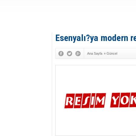
Esenyalı?ya modern r
Ana Sayfa
»
Güncel