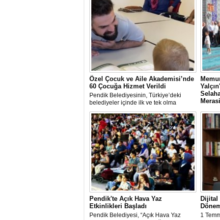
Özel Çocuk ve Aile Akademisi’nde
Memur
60 Çocuğa Hizmet Verildi
Yalçı
Selaha
Pendik Belediyesinin, Türkiye’deki
Meras
belediyeler içinde ilk ve tek olma
özelliği taşıyan “Özel Çocuk ve Aile
Memur-
Akademisi” programından ilk dönemde
rahmet
60 özel çocuk yararlandı.
babası 
Sen İst
organi
günü S
Camii'n
Pendik'te Açık Hava Yaz
Dijita
Etkinlikleri Başladı
Dönem
Pendik Belediyesi, “Açık Hava Yaz
1 Temm