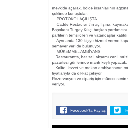
mevkide açarak, bölge insanlarının ağzına
şeklinde konuştular.
PROTOKOL AÇILIŞTA
Cadde Restaurant’ın açılışına, kaymakam
Başakanı Turgay Kılıç, başkan yardımcısı Mu
partilerin temsilcileri ve vatandaşlar katıldı
Aynı anda 130 kişiye hizmet verme kapas
semaver yeri de bulunuyor.
MÜKEMMEL AMBİYANS
Restaurantta, her salı akşamı canlı müzik
pazartesi günlerinde mantı keyfi yapacak.
Kalite, lezzet ve mekan ambiyansının m
fiyatlarıyla da dikkat çekiyor.
Rezervasyon ve sipariş için müessesenin 
veriyor.
Facebook'ta Paylaş
T