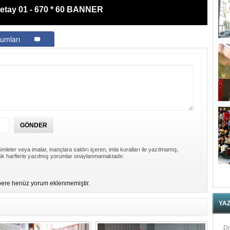
etay 01 - 670 * 60 BANNER
umları
mleler veya imalar, inançlara saldırı içeren, imla kuralları ile yazılmamış,
k harflerle yazılmış yorumlar onaylanmamaktadır.
ere henüz yorum eklenmemiştir.
YA
Dr