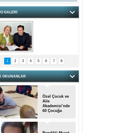
O GALERİ
hnzzzna
1
2
3
4
5
6
7
8
K OKUNANLAR
Özel Çocuk ve
Aile
Akademisi’nde
60 Çocuğa
Hizmet Verildi
Pendikli Murat