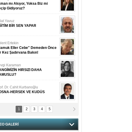
man mı Akıyor, Yoksa Biz mi
çip Gidiyoruz?
lat Yavuz
ĞİTİM BİR SEN YAPAR
lent Ertekin
Pamuk Eller Cebe" Demeden Önce
r Kez Şadırvana Bakın!
vgi Karaman
ANGİMİZİN HIRSIZI DAHA
AMUSLU?
of. Dr. Cahit Kurbanoğlu
OSNA-HERSEK VE KUDÜS
1
2
3
4
5
tma Saçak Akbulut
ANAL KERHANE!
EO GALERİ
tma Daştan