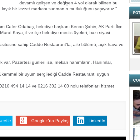
devamlı gelişen ve değişen 4 yol olarak bilinen bu
 layık bir lezzet markası sunmanın mutluluğunu yaşıyoruz.”
FOT
 Cafer Odabaş, belediye başkanı Kenan Şahin, AK Parti İlçe
rat Kaya, il ve ilçe belediye meclis üyeleri, bazı siyasi
.
itesine sahip Cadde Restaurant’ta; aile bölümü, açık hava ve
 var. Pazartesi günleri ise, mekan hanımların. Hanımlar,
ükemmel bir uyum sergilediği Cadde Restaurant, uygun
ÇO
0216 494 14 14 ve 0216 392 14 00 nolu telefonları hizmet
weetle
Google+'da Paylaş
LinkedIn