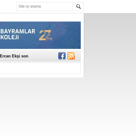
erildi
n Ercan Ekşi son
ı Selahattin
En Değerli
en 10 Nokta
istesi Açıklandı:
Çerkez'den ilk