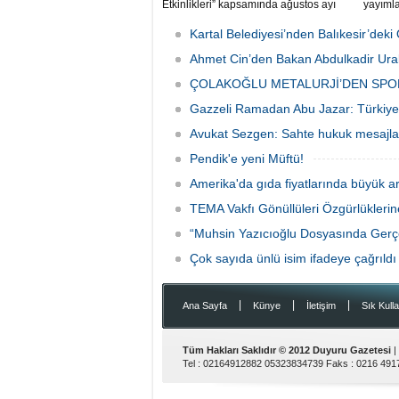
Etkinlikleri” kapsamında ağustos ayı
yayıml
boyunca çocuk sineması, sinema
Ticari 
geceleri ve açık hava tiyatrolarıyla
değişikl
Kartal Belediyesi’nden Balıkesir’de
vatandaşları kültür ve sanat
yürürlü
etkinliklerinde buluşturuyor.
Ahmet Cin’den Bakan Abdulkadir Ural
ÇOLAKOĞLU METALURJİ’DEN SPO
Gazzeli Ramadan Abu Jazar: Türkiye 
Avukat Sezgen: Sahte hukuk mesajları
Pendik'e yeni Müftü!
Amerika'da gıda fiyatlarında büyük ar
TEMA Vakfı Gönüllüleri Özgürlükleri
“Muhsin Yazıcıoğlu Dosyasında Gerçeğ
Çok sayıda ünlü isim ifadeye çağrıldı
|
|
|
Ana Sayfa
Künye
İletişim
Sık Kulla
Tüm Hakları Saklıdır © 2012
Duyuru Gazetesi
|
Tel :
02164912882 05323834739
Faks :
0216 491