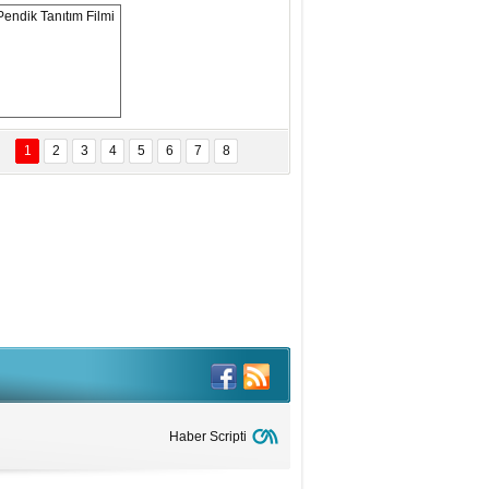
eftun Olmak
san Demirci
MAM MAAŞLARINA TAKTIM
AFAYI!
Pendik Tanıtım 
Filmi
1
2
3
4
5
6
7
8
bas Levent Ertekin
nal Medyanın Dijital Savaş Alanı
 İtibar Suikastları: Kızılay Örneği
it Kahyaoğlu
iz Türk Milleti Tarih Yazdı!
of.Dr.Hamdi Temel
z Böyle Bir Yozgat'ta Büyüdük
vza Zeybek
İR MİLLETİN TEKRAR DESTAN
Haber Scripti
AZMASI