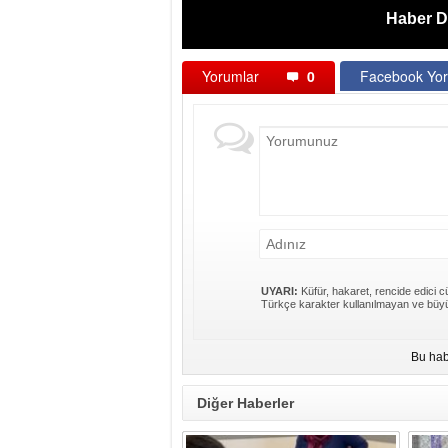
Haber D
Yorumlar
0
Facebook Yor
UYARI:
Küfür, hakaret, rencide edici cü
Türkçe karakter kullanılmayan ve büyü
Bu hab
Diğer Haberler