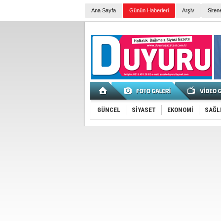
Ana Sayfa
Günün Haberleri
Arşiv
Siten
GÜNCEL
SİYASET
EKONOMİ
SAĞL