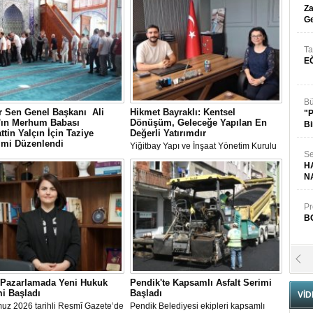
Za
Ge
Ta
E
Bü
 Sen Genel Başkanı Ali
Hikmet Bayraklı: Kentsel
"
n'ın Merhum Babası
Dönüşüm, Geleceğe Yapılan En
Bi
ttin Yalçın İçin Taziye
Değerli Yatırımdır
imi Düzenlendi
Yiğitbay Yapı ve İnşaat Yönetim Kurulu
Se
Sen Genel Başkanı Ali Yalçın'ın
Başkanı, İnşaat Mühendisi Hikmet
H
-i Rahman'a kavuşan kıymetli
Bayraklı, emlak ve gayrimenkul
N
Selahattin Yalçın için, Eğitim-Bir-
danışmanı Aslı Alan’ı çalışma ofisinde
anbul Şubelerinin
ağırladı
zasyonuyla 1 Ağustos Cumartesi
Pr
ultanbeyli Abdurrahmangazi
B
de taziye merasimi düzenlendi.
Fa
S
l Pazarlamada Yeni Hukuk
Pendik'te Kapsamlı Asfalt Serimi
i Başladı
Başladı
VİD
uz 2026 tarihli Resmî Gazete’de
Pendik Belediyesi ekipleri kapsamlı
Fa