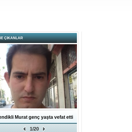
NE ÇIKANLAR
ndikli Murat genç yaşta vefat etti
Hikmet Bayraklı: Kent
1/20
Geleceğe Yapılan En Değe