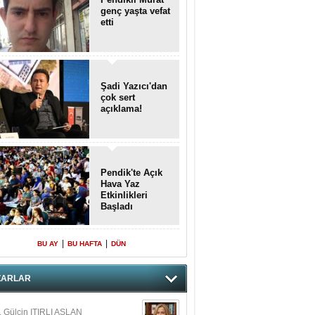
genç yaşta vefat
etti
Şadi Yazıcı'dan
çok sert
açıklama!
Pendik'te Açık
Hava Yaz
Etkinlikleri
Başladı
|
|
BU AY
BU HAFTA
DÜN
ZARLAR
. Gülçin ITIRLI ASLAN