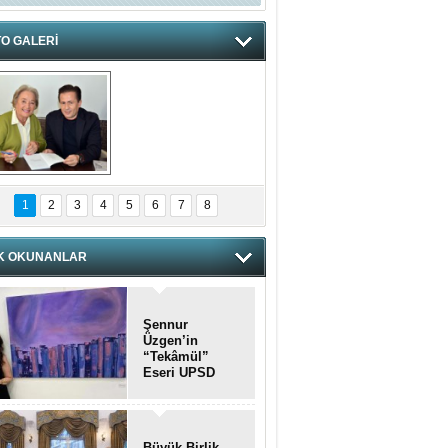
O GALERİ
hnzzzna
1
2
3
4
5
6
7
8
K OKUNANLAR
Şennur
Üzgen’in
“Tekâmül”
Eseri UPSD
2026 Yaz
Sergisi’nde
Sanatseverlerle
Buluştu
Büyük Birlik