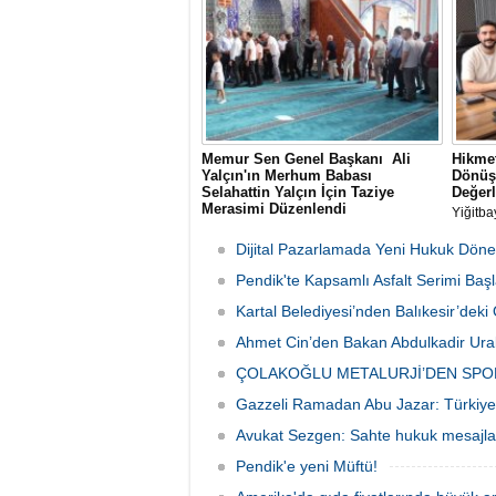
Yaz Ser
Memur Sen Genel Başkanı Ali
Hikmet
Yalçın'ın Merhum Babası
Dönüş
Selahattin Yalçın İçin Taziye
Değerl
Merasimi Düzenlendi
Yiğitba
Memur-Sen Genel Başkanı Ali Yalçın'ın
Başkan
rahmet-i Rahman'a kavuşan kıymetli
Bayrakl
Dijital Pazarlamada Yeni Hukuk Döne
babası Selahattin Yalçın için, Eğitim-Bir-
danışma
Sen İstanbul Şubelerinin
Pendik'te Kapsamlı Asfalt Serimi Başl
ağırlad
organizasyonuyla 1 Ağustos Cumartesi
Kartal Belediyesi’nden Balıkesir’de
günü Sultanbeyli Abdurrahmangazi
Camii'nde taziye merasimi düzenlendi.
Ahmet Cin’den Bakan Abdulkadir Ural
ÇOLAKOĞLU METALURJİ’DEN SPO
Gazzeli Ramadan Abu Jazar: Türkiye 
Avukat Sezgen: Sahte hukuk mesajları
Pendik'e yeni Müftü!