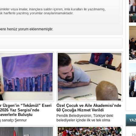
mleler veya imalar, inançlara saldırı içeren, imla kuralları ile yazılmamış,
k harflerle yazılmış yorumlar onaylanmamaktadır.
ere henüz yorum eklenmemiştir.
r Üzgen’in “Tekâmül” Eseri
Özel Çocuk ve Aile Akademisi’nde
2026 Yaz Sergisi’nde
60 Çocuğa Hizmet Verildi
everlerle Buluştu
Pendik Belediyesinin, Türkiye’deki
 sanatçı Şennur
belediyeler içinde ilk ve tek olma
YA
n Tekâmül adlı eseri,
özelliği taşıyan “Özel Çocuk ve Aile
arası Plastik Sanatlar Derneği
Akademisi” programından ilk dönemde
 tarafından düzenlenen 2026
60 özel çocuk yararlandı.
Ha