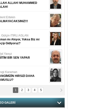
LLAH ALLAH! MUHAMMED
ALAH!
lent Ertekin
ALMAYACAKSINIZ!!!
. Gülçin ITIRLI ASLAN
man mı Akıyor, Yoksa Biz mi
çip Gidiyoruz?
lat Yavuz
ĞİTİM BİR SEN YAPAR
vgi Karaman
ANGİMİZİN HIRSIZI DAHA
AMUSLU?
1
2
3
4
5
of. Dr. Cahit Kurbanoğlu
OSNA-HERSEK VE KUDÜS
EO GALERİ
tma Saçak Akbulut