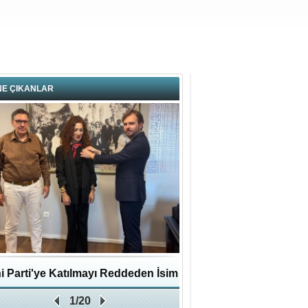
NE ÇIKANLAR
i Parti'ye Katılmayı Reddeden İsim
Pendikli Murat genç yaş
1/20
Zafer Partisi'ne katıldı