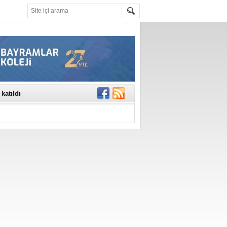
rinde..
katıldı
gisi’nde
DEĞİL, DOĞRU
erildi
n Ercan Ekşi son
ı Selahattin
En Değerli
en 10 Nokta