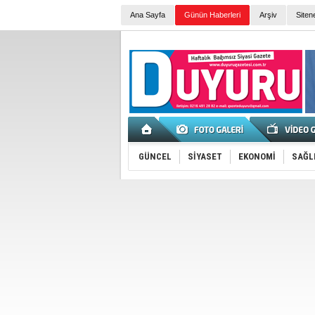
Ana Sayfa
Günün Haberleri
Arşiv
Siten
GÜNCEL
SİYASET
EKONOMİ
SAĞL