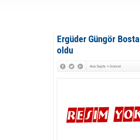
Ergüder Güngör Bosta
oldu
Ana Sayfa
»
Güncel