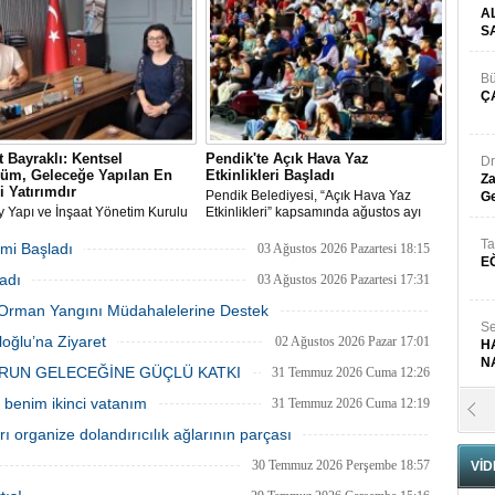
gisi’nde sanatseverlerle buluştu.
A
S
Bü
Ç
 Bayraklı: Kentsel
Pendik'te Açık Hava Yaz
Dr
üm, Geleceğe Yapılan En
Etkinlikleri Başladı
Za
i Yatırımdır
Pendik Belediyesi, “Açık Hava Yaz
Ge
y Yapı ve İnşaat Yönetim Kurulu
Etkinlikleri” kapsamında ağustos ayı
ı, İnşaat Mühendisi Hikmet
boyunca çocuk sineması, sinema
Ta
ı, emlak ve gayrimenkul
geceleri ve açık hava tiyatrolarıyla
mi Başladı
03 Ağustos 2026 Pazartesi 18:15
nı Aslı Alan’ı çalışma ofisinde
vatandaşları kültür ve sanat
E
adı
ı
etkinliklerinde buluşturuyor.
03 Ağustos 2026 Pazartesi 17:31
ki Orman Yangını Müdahalelerine Destek
Se
03 Ağustos 2026 Pazartesi 11:55
oğlu’na Ziyaret
02 Ağustos 2026 Pazar 17:01
H
N
RUN GELECEĞİNE GÜÇLÜ KATKI
31 Temmuz 2026 Cuma 12:26
benim ikinci vatanım
31 Temmuz 2026 Cuma 12:19
Pr
B
 organize dolandırıcılık ağlarının parçası
31 Temmuz 2026 Cuma 12:10
30 Temmuz 2026 Perşembe 18:57
VİD
Fa