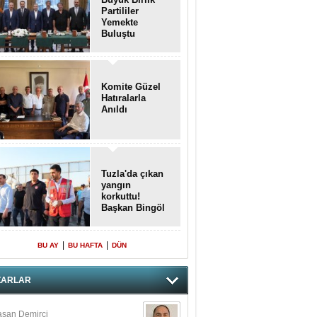
Partililer
Yemekte
Buluştu
Komite Güzel
Hatıralarla
Anıldı
Tuzla'da çıkan
yangın
korkuttu!
Başkan Bingöl
olay yerinde..
|
|
BU AY
BU HAFTA
DÜN
ZARLAR
san Demirci