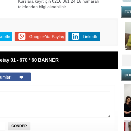
Kurslara kayıt için 0216 361 24 16 numaralı
telefondan bilgi alınabilinir.
FOT
weetle
Google+'da Paylaş
LinkedIn
etay 01 - 670 * 60 BANNER
ÇO
umları