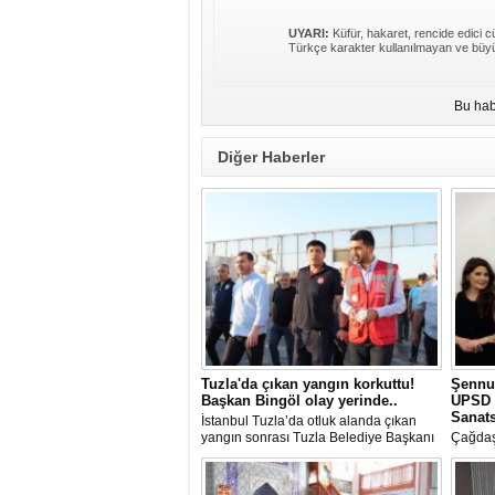
UYARI:
Küfür, hakaret, rencide edici cü
Türkçe karakter kullanılmayan ve büyü
Bu hab
Diğer Haberler
Tuzla'da çıkan yangın korkuttu!
Şennu
Başkan Bingöl olay yerinde..
UPSD 
Sanats
İstanbul Tuzla’da otluk alanda çıkan
yangın sonrası Tuzla Belediye Başkanı
Çağdaş
Av. Eren Ali Bingöl de bölgeye giderek
Üzgen’i
incelemelerde bulundu.
Uluslar
(UPSD)