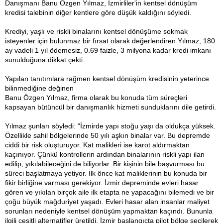
Danışmanı Banu Özgen Yılmaz, İzmirliler'in kentsel dönüşüm
kredisi talebinin diğer kentlere göre düşük kaldığını söyledi.
Krediyi, yaşlı ve riskli binalarını kentsel dönüşüme sokmak
isteyenler için bulunmaz bir fırsat olarak değerlendiren Yılmaz, 180
ay vadeli 1 yıl ödemesiz, 0.69 faizle, 3 milyona kadar kredi imkanı
sunulduğuna dikkat çekti.
Yapılan tanıtımlara rağmen kentsel dönüşüm kredisinin yeterince
bilinmediğine değinen
Banu Özgen Yılmaz, firma olarak bu konuda tüm süreçleri
kapsayan bütüncül bir danışmanlık hizmeti sunduklarını dile getirdi.
Yılmaz şunları söyledi: “İzmirde yapı stoğu yaşı da oldukça yüksek.
Özellikle sahil bölgelerinde 50 yılı aşkın binalar var. Bu depremde
ciddi bir risk oluşturuyor. Kat malikleri ise karot aldırmaktan
kaçınıyor. Çünkü kontrollerin ardından binalarının riskli yapı ilan
edilip, yıkılabileceğini de biliyorlar. Bir kişinin bile başvurması bu
süreci başlatmaya yetiyor. İlk önce kat maliklerinin bu konuda bir
fikir birliğine varması gerekiyor. İzmir depreminde evleri hasar
gören ve yıkılan birçok aile ilk etapta ne yapacağını bilemedi ve bir
çoğu büyük mağduriyet yaşadı. Evleri hasar alan insanlar maliyet
sorunları nedeniyle kentsel dönüşüm yapmaktan kaçındı. Bununla
ilgili çeşitli alternatifler üretildi. İzmir başlangıçta pilot bölge seçilerek