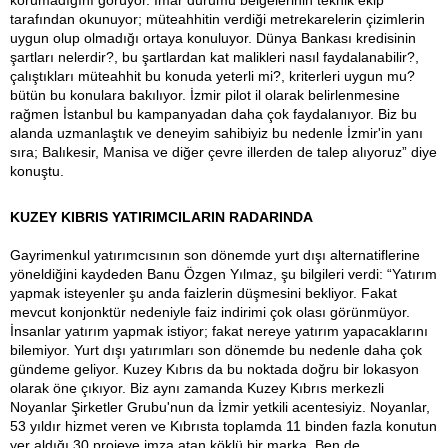
tarafından okunuyor; müteahhitin verdiği metrekarelerin çizimlerin
uygun olup olmadığı ortaya konuluyor. Dünya Bankası kredisinin
şartları nelerdir?, bu şartlardan kat malikleri nasıl faydalanabilir?,
çalıştıkları müteahhit bu konuda yeterli mi?, kriterleri uygun mu?
bütün bu konulara bakılıyor. İzmir pilot il olarak belirlenmesine
rağmen İstanbul bu kampanyadan daha çok faydalanıyor. Biz bu
alanda uzmanlaştık ve deneyim sahibiyiz bu nedenle İzmir'in yanı
sıra; Balıkesir, Manisa ve diğer çevre illerden de talep alıyoruz” diye
konuştu.
KUZEY KIBRIS YATIRIMCILARIN RADARINDA
Gayrimenkul yatırımcısının son dönemde yurt dışı alternatiflerine
yöneldiğini kaydeden Banu Özgen Yılmaz, şu bilgileri verdi: “Yatırım
yapmak isteyenler şu anda faizlerin düşmesini bekliyor. Fakat
mevcut konjonktür nedeniyle faiz indirimi çok olası görünmüyor.
İnsanlar yatırım yapmak istiyor; fakat nereye yatırım yapacaklarını
bilemiyor. Yurt dışı yatırımları son dönemde bu nedenle daha çok
gündeme geliyor. Kuzey Kıbrıs da bu noktada doğru bir lokasyon
olarak öne çıkıyor. Biz aynı zamanda Kuzey Kıbrıs merkezli
Noyanlar Şirketler Grubu'nun da İzmir yetkili acentesiyiz. Noyanlar,
53 yıldır hizmet veren ve Kıbrısta toplamda 11 binden fazla konutun
yer aldığı 30 projeye imza atan köklü bir marka. Ben de