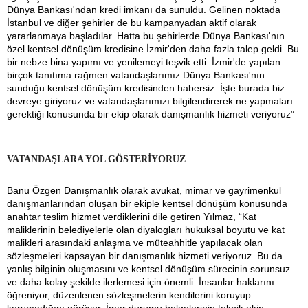
Dünya Bankası'ndan kredi imkanı da sunuldu. Gelinen noktada
İstanbul ve diğer şehirler de bu kampanyadan aktif olarak
yararlanmaya başladılar. Hatta bu şehirlerde Dünya Bankası'nın
özel kentsel dönüşüm kredisine İzmir'den daha fazla talep geldi. Bu
bir nebze bina yapımı ve yenilemeyi teşvik etti. İzmir'de yapılan
birçok tanıtıma rağmen vatandaşlarımız Dünya Bankası'nın
sunduğu kentsel dönüşüm kredisinden habersiz. İşte burada biz
devreye giriyoruz ve vatandaşlarımızı bilgilendirerek ne yapmaları
gerektiği konusunda bir ekip olarak danışmanlık hizmeti veriyoruz”
VATANDAŞLARA YOL GÖSTERİYORUZ
Banu Özgen Danışmanlık olarak avukat, mimar ve gayrimenkul
danışmanlarından oluşan bir ekiple kentsel dönüşüm konusunda
anahtar teslim hizmet verdiklerini dile getiren Yılmaz, “Kat
maliklerinin belediyelerle olan diyalogları hukuksal boyutu ve kat
malikleri arasındaki anlaşma ve müteahhitle yapılacak olan
sözleşmeleri kapsayan bir danışmanlık hizmeti veriyoruz. Bu da
yanlış bilginin oluşmasını ve kentsel dönüşüm sürecinin sorunsuz
ve daha kolay şekilde ilerlemesi için önemli. İnsanlar haklarını
öğreniyor, düzenlenen sözleşmelerin kendilerini koruyup
korumadığını görüyor. İmar durumu belgelerinin teknik ekip