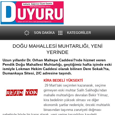
SON DAKİKA
KATEGORİLER
DOĞU MAHALLESİ MUHTARLIĞI, YENİ
YERİNDE
Uzun yıllardır Dr. Orhan Maltepe Caddesi?nde hizmet veren
Pendik Doğu Mahallesi Muhtarlığı, geçtiğimiz hafta içinde eski
ismiyle Lokman Hekim Caddesi olarak bilinen Dere Sokak?ta,
Dumankaya Sitesi, 2/C adresine taşındı.
KİRA BEDELİ YÜKSEKTİ
29 Mart’taki seçimleri kazanarak, seçime
girmeyen eski muhtar Salih Salihoğlu’ndan
mahalle muhtarlığını devralan Bekir Yılmaz,
kira bedelinin yüksek olması ve diğer
ekonomik şartlar nedeniyle, önceki muhtarlık
binasından taşınma zaruriyeti doğması
sebebiyle böyle bir karar alarak, yeni yerine taşındığını kaydetti.