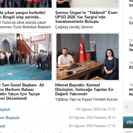
A
S
da çıkan yangın korkuttu!
Şennur Üzgen’in “Tekâmül” Eseri
 Bingöl olay yerinde..
UPSD 2026 Yaz Sergisi’nde
Bü
Sanatseverlerle Buluştu
l Tuzla’da otluk alanda çıkan
Ç
sonrası Tuzla Belediye Başkanı
Çağdaş sanatçı Şennur
n Ali Bingöl de bölgeye giderek
Üzgen’in Tekâmül adlı eseri,
melerde bulundu.
Uluslararası Plastik Sanatlar Derneği
(UPSD) tarafından düzenlenen 2026
Dr
Yaz Sergisi’nde sanatseverlerle buluştu.
Za
Ge
Ta
E
 Sen Genel Başkanı Ali
Hikmet Bayraklı: Kentsel
Se
n'ın Merhum Babası
Dönüşüm, Geleceğe Yapılan En
H
ttin Yalçın İçin Taziye
Değerli Yatırımdır
N
imi Düzenlendi
Yiğitbay Yapı ve İnşaat Yönetim Kurulu
Sen Genel Başkanı Ali Yalçın'ın
Başkanı, İnşaat Mühendisi Hikmet
Pr
-i Rahman'a kavuşan kıymetli
Bayraklı, emlak ve gayrimenkul
aşladı
04 Ağustos 2026 Salı 15:31
B
Selahattin Yalçın için, Eğitim-Bir-
danışmanı Aslı Alan’ı çalışma ofisinde
mi Başladı
anbul Şubelerinin
ağırladı
03 Ağustos 2026 Pazartesi 18:15
zasyonuyla 1 Ağustos Cumartesi
VİD
adı
03 Ağustos 2026 Pazartesi 17:31
ultanbeyli Abdurrahmangazi
Fa
de taziye merasimi düzenlendi.