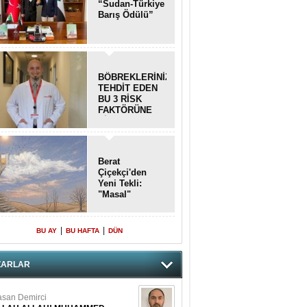
“Sudan-Türkiye
Barış Ödülü”
BÖBREKLERİNİZİ
TEHDİT EDEN
BU 3 RİSK
FAKTÖRÜNE
DİKKAT!
Berat
Çiçekçi'den
Yeni Tekli:
"Masal"
|
|
BU AY
BU HAFTA
DÜN
ZARLAR
san Demirci