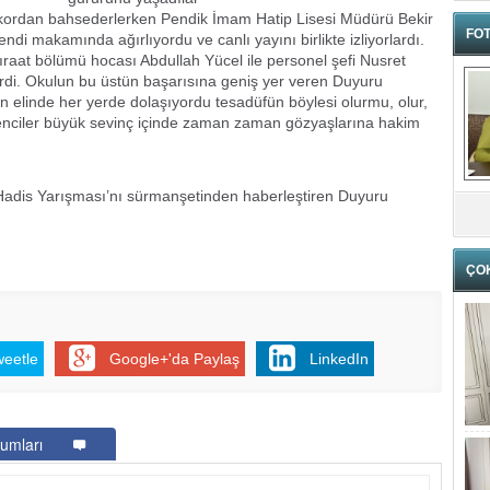
ekordan bahsederlerken Pendik İmam Hatip Lisesi Müdürü Bekir
FOT
di makamında ağırlıyordu ve canlı yayını birlikte izliyorlardı.
ıraat bölümü hocası Abdullah Yücel ile personel şefi Nusret
lerdi. Okulun bu üstün başarısına geniş yer veren Duyuru
n elinde her yerde dolaşıyordu tesadüfün böylesi olurmu, olur,
enciler büyük sevinç içinde zaman zaman gözyaşlarına hakim
Hadis Yarışması’nı sürmanşetinden haberleştiren Duyuru
ÇO
weetle
Google+'da Paylaş
LinkedIn
umları