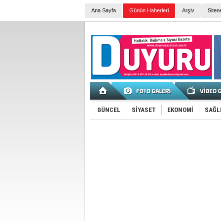
Ana Sayfa
Günün Haberleri
Arşiv
Siten
GÜNCEL
SİYASET
EKONOMİ
SAĞL