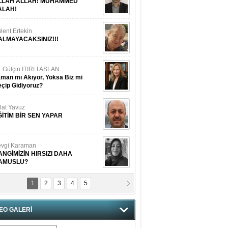
LLAH ALLAH! MUHAMMED
ALAH!
lent Ertekin
ALMAYACAKSINIZ!!!
. Gülçin ITIRLI ASLAN
man mı Akıyor, Yoksa Biz mi
çip Gidiyoruz?
lat Yavuz
ĞİTİM BİR SEN YAPAR
vgi Karaman
ANGİMİZİN HIRSIZI DAHA
AMUSLU?
1
2
3
4
5
of. Dr. Cahit Kurbanoğlu
OSNA-HERSEK VE KUDÜS
EO GALERİ
tma Saçak Akbulut