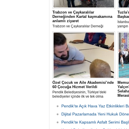
Trabzon ve Çaykaralılar
Tuzla'
Derneğinden Kartal kaymakamına
Başkan
anlamlı ziyaret
İstanbu
Trabzon ve Çaykaralılar Derneği
yangın 
yönetim kurulu Kartal Kaymakamı Edip
Av. Ere
Çakıcı'yı ziyaret etti.
incele
Özel Çocuk ve Aile Akademisi’nde
Memur
60 Çocuğa Hizmet Verildi
Yalçı
Selaha
Pendik Belediyesinin, Türkiye’deki
Meras
belediyeler içinde ilk ve tek olma
özelliği taşıyan “Özel Çocuk ve Aile
Memur-
Akademisi” programından ilk dönemde
rahmet
Pendik'te Açık Hava Yaz Etkinlikleri B
60 özel çocuk yararlandı.
babası 
Dijital Pazarlamada Yeni Hukuk Döne
Sen İst
organi
Pendik'te Kapsamlı Asfalt Serimi Başl
günü S
Camii'n