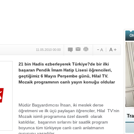
Ö
11.05.2010 00:00
21 bin Hadis ezberleyerek Türkiye?de bir ilki
başaran Pendik İmam Hatip Lisesi öğrencileri,
geçtiğimiz 6 Mayıs Perşembe günü, Hilal TV.
Mozaik programının canlı yayın konuğu oldular
Müdür Başyardımcısı İhsan, iki meslek derse
öğretmeni ve ilk üçü paylaşan öğrenciler, Hilal TV’nin
Tra
Mozaik isimli programına özel davetli olarak
katıldılar, başarının sırlarını bir saatlik program
boyunca tüm türkiyeye canlı canlı anlatmanın
Ka
gururunu yaşadılar