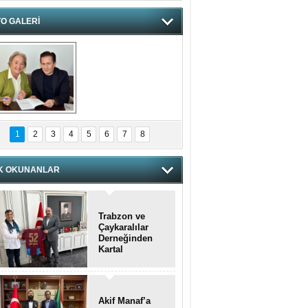
O GALERİ
hnzzzna
1
2
3
4
5
6
7
8
K OKUNANLAR
Trabzon ve
Çaykaralılar
Derneğinden
Kartal
kaymakamına
anlamlı ziyaret
Akif Manaf’a