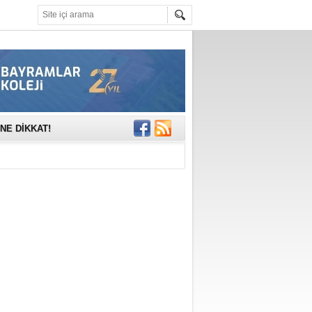
mına anlamlı
NE DİKKAT!
rinde..
katıldı
gisi’nde
DEĞİL, DOĞRU
erildi
n Ercan Ekşi son
ı Selahattin