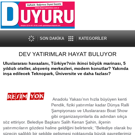
SON DAKİKA
KATEGORİLER
DEV YATIRIMLAR HAYAT BULUYOR
Uluslararası havaalanı, Türkiye?nin ikinci büyük marinası, 5
yıldızlı oteller, alışveriş merkezleri, modern konutlar? Yakında
inşa edilecek Teknopark, Üniversite ve daha fazlası?
Anadolu Yakası’nın hızla büyüyen kenti
Pendik, fiziki yatırımlar kadar Dünya Ralli
Şampiyonası ve Uluslararası Boat Show
gibi organizasyonlarla da adından sıkça
söz ettiriyor. Belediye Başkanı Salih Kenan Şahin, ilçenin
yatırımcıların gözdesi haline geldiğini belirterek; “Belediye olarak bu
sürecin sağlıklı bir şekilde gelişmesi noktasında büyük gayretlerimiz