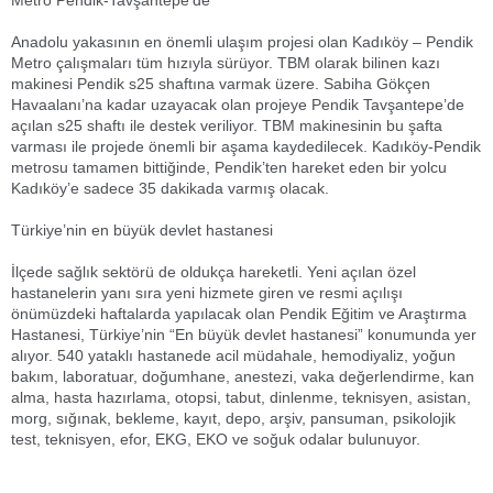
Metro Pendik-Tavşantepe’de
Anadolu yakasının en önemli ulaşım projesi olan Kadıköy – Pendik
Metro çalışmaları tüm hızıyla sürüyor. TBM olarak bilinen kazı
makinesi Pendik s25 shaftına varmak üzere. Sabiha Gökçen
Havaalanı’na kadar uzayacak olan projeye Pendik Tavşantepe’de
açılan s25 shaftı ile destek veriliyor. TBM makinesinin bu şafta
varması ile projede önemli bir aşama kaydedilecek. Kadıköy-Pendik
metrosu tamamen bittiğinde, Pendik’ten hareket eden bir yolcu
Kadıköy’e sadece 35 dakikada varmış olacak.
Türkiye’nin en büyük devlet hastanesi
İlçede sağlık sektörü de oldukça hareketli. Yeni açılan özel
hastanelerin yanı sıra yeni hizmete giren ve resmi açılışı
önümüzdeki haftalarda yapılacak olan Pendik Eğitim ve Araştırma
Hastanesi, Türkiye’nin “En büyük devlet hastanesi” konumunda yer
alıyor. 540 yataklı hastanede acil müdahale, hemodiyaliz, yoğun
bakım, laboratuar, doğumhane, anestezi, vaka değerlendirme, kan
alma, hasta hazırlama, otopsi, tabut, dinlenme, teknisyen, asistan,
morg, sığınak, bekleme, kayıt, depo, arşiv, pansuman, psikolojik
test, teknisyen, efor, EKG, EKO ve soğuk odalar bulunuyor.