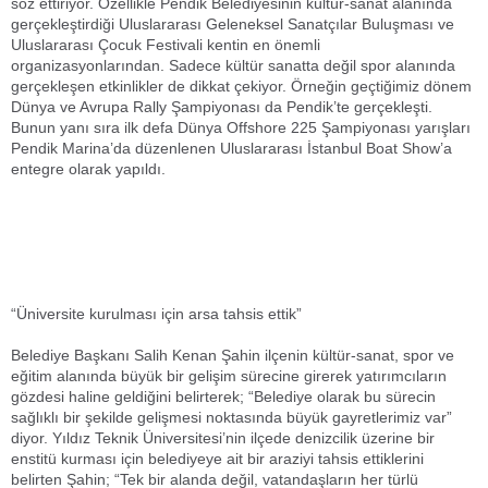
söz ettiriyor. Özellikle Pendik Belediyesinin kültür-sanat alanında
gerçekleştirdiği Uluslararası Geleneksel Sanatçılar Buluşması ve
Uluslararası Çocuk Festivali kentin en önemli
organizasyonlarından. Sadece kültür sanatta değil spor alanında
gerçekleşen etkinlikler de dikkat çekiyor. Örneğin geçtiğimiz dönem
Dünya ve Avrupa Rally Şampiyonası da Pendik’te gerçekleşti.
Bunun yanı sıra ilk defa Dünya Offshore 225 Şampiyonası yarışları
Pendik Marina’da düzenlenen Uluslararası İstanbul Boat Show’a
entegre olarak yapıldı.
“Üniversite kurulması için arsa tahsis ettik”
Belediye Başkanı Salih Kenan Şahin ilçenin kültür-sanat, spor ve
eğitim alanında büyük bir gelişim sürecine girerek yatırımcıların
gözdesi haline geldiğini belirterek; “Belediye olarak bu sürecin
sağlıklı bir şekilde gelişmesi noktasında büyük gayretlerimiz var”
diyor. Yıldız Teknik Üniversitesi’nin ilçede denizcilik üzerine bir
enstitü kurması için belediyeye ait bir araziyi tahsis ettiklerini
belirten Şahin; “Tek bir alanda değil, vatandaşların her türlü