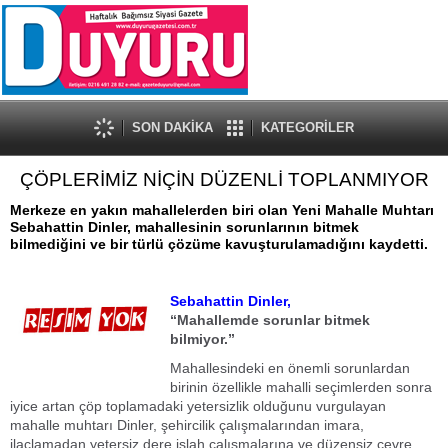
SON DAKİKA
KATEGORİLER
ÇÖPLERİMİZ NİÇİN DÜZENLİ TOPLANMIYOR
Merkeze en yakın mahallelerden biri olan Yeni Mahalle Muhtarı
Sebahattin Dinler, mahallesinin sorunlarının bitmek
bilmediğini ve bir türlü çözüme kavuşturulamadığını kaydetti.
Sebahattin Dinler,
“Mahallemde sorunlar bitmek
bilmiyor.”
Mahallesindeki en önemli sorunlardan
birinin özellikle mahalli seçimlerden sonra
iyice artan çöp toplamadaki yetersizlik olduğunu vurgulayan
mahalle muhtarı Dinler, şehircilik çalışmalarından imara,
ilaçlamadan yetersiz dere islah çalışmalarına ve düzensiz çevre