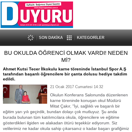
SON DAKİKA
KATEGORİLER
BU OKULDA ÖĞRENCİ OLMAK VARDI! NEDEN
Mİ?
Ahmet Kutsi Tecer İlkokulu karne töreninde İstanbul Spor A.Ş
tarafından başarılı öğrencilere bir çanta dolusu hediye takdim
edildi.
21 Ocak 2017 Cumartesi 14:32
Okulun Konferans Salonunda düzenlenen
karne töreninde konuşan okul Müdürü
Mitat Çakır, "İyi, sağlıklı ve başarılı bir
eğitim yarı yılı geçirdik, bundan dolayı çok mutluyuz. Şu anda
burada bulunan tüm katılımcılara okula, öğrencilere ve eğitime
gösterdikleri ilgiden ve alakadan ötürü teşekkür ediyorum. Siz
velilerimiz ne kadar okula sahip çıkarsanız o kadar başarı grafiğimiz