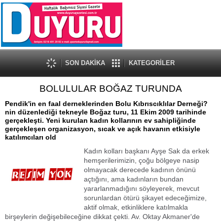
SON DAKİKA
KATEGORİLER
BOLULULAR BOĞAZ TURUNDA
Pendik'in en faal derneklerinden Bolu Kıbrıscıklılar Derneği?
nin düzenlediği tekneyle Boğaz turu, 11 Ekim 2009 tarihinde
gerçekleşti. Yeni kurulan kadın kollarının ev sahipliğinde
gerçekleşen organizasyon, sıcak ve açık havanın etkisiyle
katılımcıları old
Kadın kolları başkanı Ayşe Sak da erkek
hemşerilerimizin, çoğu bölgeye nasip
olmayacak derecede kadının önünü
açtığını, ama kadınların bundan
yararlanmadığını söyleyerek, mevcut
sorunlardan ötürü şikayet edeceğimize,
aktif olmak, etkinliklere katılmakla
birşeylerin değişebileceğine dikkat çekti. Av. Oktay Akmaner'de