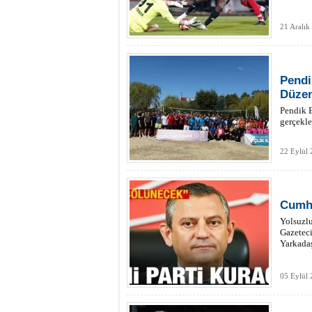
21 Aralık
Pendi
Düzen
Pendik B
gerçekle
22 Eylül 
Cumhu
Yolsuzlu
Gazeteci
Yarkadaş
05 Eylül