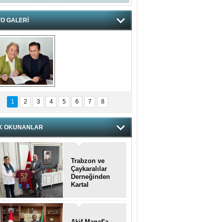
O GALERİ
hnzzzna
1
2
3
4
5
6
7
8
K OKUNANLAR
Trabzon ve
Çaykaralılar
Derneğinden
Kartal
kaymakamına
anlamlı ziyaret
Akif Manaf’a