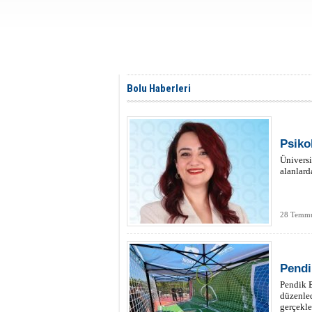
Bolu Haberleri
Psiko
Üniversi
alanlard
28 Temmu
Pendi
Pendik B
düzenled
gerçekle