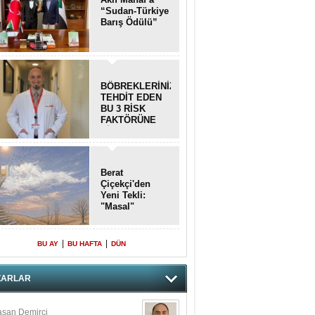
“Sudan-Türkiye
Barış Ödülü”
BÖBREKLERİNİZİ
TEHDİT EDEN
BU 3 RİSK
FAKTÖRÜNE
DİKKAT!
Berat
Çiçekçi'den
Yeni Tekli:
"Masal"
|
|
BU AY
BU HAFTA
DÜN
ZARLAR
san Demirci