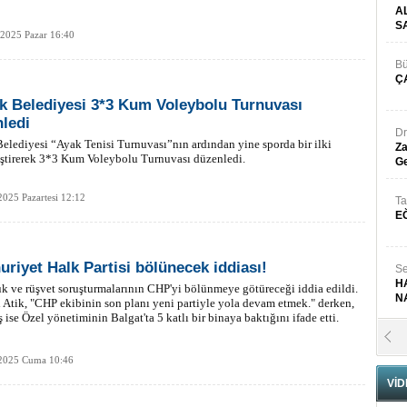
A
S
 2025 Pazar 16:40
Bü
Ç
k Belediyesi 3*3 Kum Voleybolu Turnuvası
ledi
Dr
elediyesi “Ayak Tenisi Turnuvası”nın ardından yine sporda bir ilki
Za
ştirerek 3*3 Kum Voleybolu Turnuvası düzenledi.
Ge
2025 Pazartesi 12:12
Ta
E
riyet Halk Partisi bölünecek iddiası!
Se
H
k ve rüşvet soruşturmalarının CHP'yi bölünmeye götüreceği iddia edildi.
N
 Atik, "CHP ekibinin son planı yeni partiyle yola devam etmek." derken,
 ise Özel yönetiminin Balgat'ta 5 katlı bir binaya baktığını ifade etti.
Pr
B
 2025 Cuma 10:46
VİD
Fa