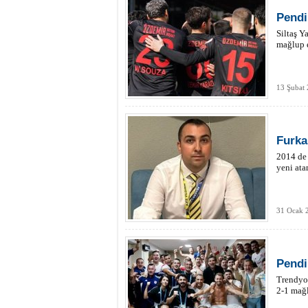
Pendi
Siltaş Y
mağlup e
13 Şubat
Furka
2014 de
yeni ata
31 Ocak 
Pendi
Trendyol
2-1 mağl