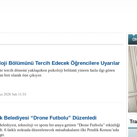
Ö
loji Bölümünü Tercih Edecek Öğrencilere Uyarılar
te tercih dönemi yaklaşırken psikoloji bölümü yineen fazla ilgi gören
an biri olarak öne çıkıyor.
z 2026 Salı 11:53
k Belediyesi “Drone Futbolu” Düzenledi
Tra
elediyesi, teknoloji ve sporu bir araya getiren “Drone Futbolu” etkinliği
i. 6 farklı noktada düzenlenecek müsabakaların ilki Pendik Korusu’nda
şti.
Ka