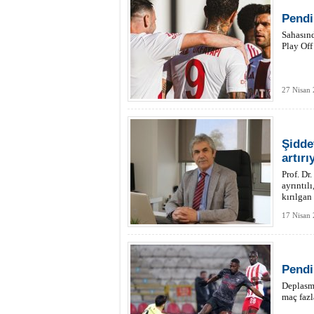
Pendi
Sahasın
Play Off 
27 Nisan 
Şiddet
artırı
Prof. Dr
ayrıntıl
kırılgan 
17 Nisan
Pendi
Deplasma
maç fazl