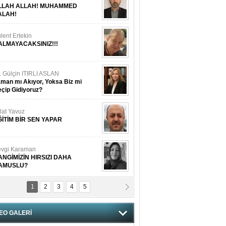
LLAH ALLAH! MUHAMMED
ALAH!
lent Ertekin
ALMAYACAKSINIZ!!!
. Gülçin ITIRLI ASLAN
man mı Akıyor, Yoksa Biz mi
çip Gidiyoruz?
lat Yavuz
ĞİTİM BİR SEN YAPAR
vgi Karaman
ANGİMİZİN HIRSIZI DAHA
AMUSLU?
1
2
3
4
5
of. Dr. Cahit Kurbanoğlu
OSNA-HERSEK VE KUDÜS
EO GALERİ
tma Saçak Akbulut