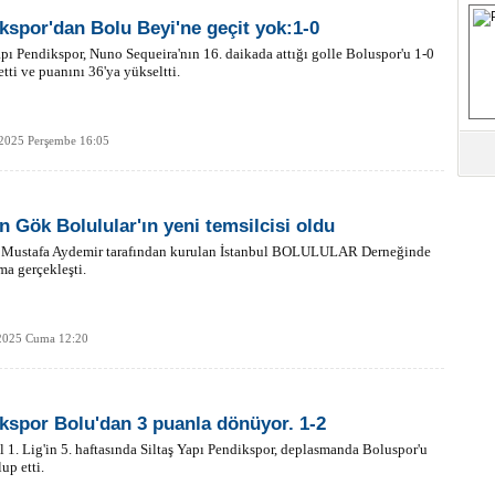
S
kspor'dan Bolu Beyi'ne geçit yok:1-0
apı Pendikspor, Nuno Sequeira'nın 16. daikada attığı golle Boluspor'u 1-0
tti ve puanını 36'ya yükseltti.
Fa
M
 2025 Perşembe 16:05
Ab
Sa
ve
n Gök Bolulular'ın yeni temsilcisi oldu
Üm
 Mustafa Aydemir tarafından kurulan İstanbul BOLULULAR Derneğinde
Az
ma gerçekleşti.
Pr
2025 Cuma 12:20
Bi
Ra
kspor Bolu'dan 3 puanla dönüyor. 1-2
B
Y
 1. Lig'in 5. haftasında Siltaş Yapı Pendikspor, deplasmanda Boluspor'u
up etti.