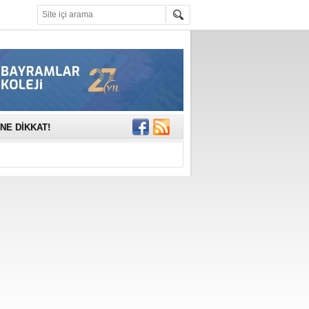
mına anlamlı
NE DİKKAT!
rinde..
katıldı
gisi’nde
DEĞİL, DOĞRU
erildi
n Ercan Ekşi son
ı Selahattin