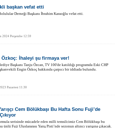
Er
Y
kli başkan vefat etti
olulular Derneği Başkanı İbrahim Karaoğlu vefat etti.
Eb
Ba
an 2024 Perşembe 12:59
O
O
Ç
 Özkoç: İhaleyi şu firmaya ver!
lediye Başkanı Tanju Özcan, TV 100'de katıldığı programda Eski CHP
Co
kanvekili Engin Özkoç hakkında çarpıcı bir iddiada bulundu.
ES
Un
1
Ce
2023 Pazartesi 11:30
Vi
Bu
 Yarışçı Cem Bölükbaşı Bu Hafta Sonu Fuji’de
Ed
 Çıkıyor
Ku
rmula serisinde mücadele eden milli temsilcimiz Cem Bölükbaşı bu
nu ünlü Fuji Uluslararası Yarış Pisti’nde sezonun altıncı yarışına çıkacak.