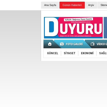
Ana Sayfa
Günün Haberleri
Arşiv
Siten
GÜNCEL
SİYASET
EKONOMİ
SAĞL