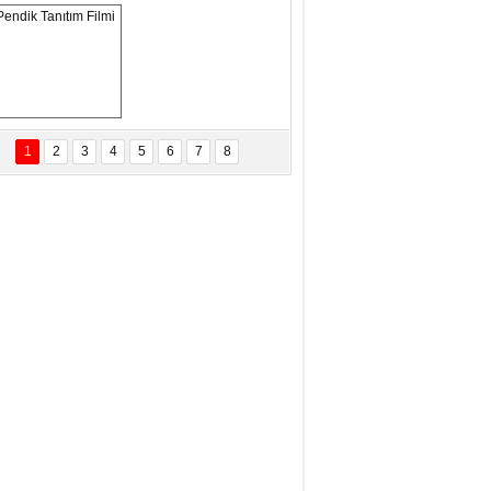
ANAL KERHANE!
tma Daştan
eftun Olmak
Pendik Tanıtım 
Filmi
1
2
3
4
5
6
7
8
bas Levent Ertekin
nal Medyanın Dijital Savaş Alanı
 İtibar Suikastları: Kızılay Örneği
it Kahyaoğlu
iz Türk Milleti Tarih Yazdı!
of.Dr.Hamdi Temel
z Böyle Bir Yozgat'ta Büyüdük
vza Zeybek
İR MİLLETİN TEKRAR DESTAN
AZMASI