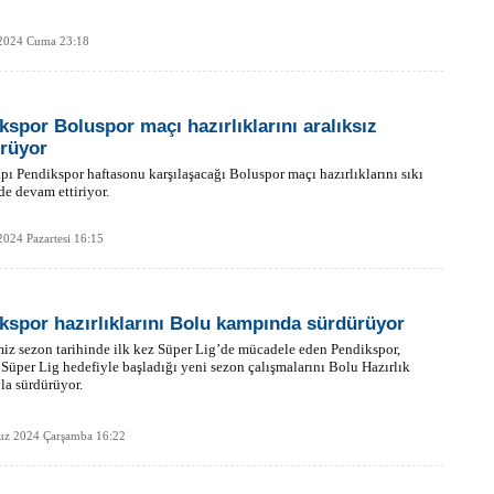
Be
1
Z
 2024 Cuma 23:18
Do
Ne
Çe
kspor Boluspor maçı hazırlıklarını aralıksız
rüyor
Ab
apı Pendikspor haftasonu karşılaşacağı Boluspor maçı hazırlıklarını sıkı
1
lde devam ettiriyor.
2024 Pazartesi 16:15
İb
Dİ
kspor hazırlıklarını Bolu kampında sürdürüyor
M
iz sezon tarihinde ilk kez Süper Lig’de mücadele eden Pendikspor,
Ha
Süper Lig hedefiyle başladığı yeni sezon çalışmalarını Bolu Hazırlık
S
la sürdürüyor.
P
Em
“
z 2024 Çarşamba 16:22
M