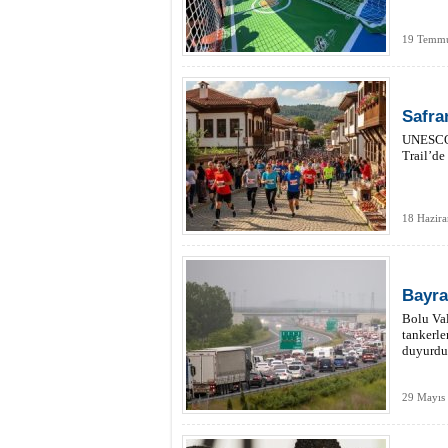
19 Temmu
Safra
UNESCO 
Trail’de
18 Hazir
Bayra
Bolu Va
tankerle
duyurdu
29 Mayıs