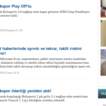
kspor Play Off'ta
da Boluspor'u 2-0 mağlup etme başarı gösteren ATKO Grup Pendikspor
serisine kaldı.
2026 Pazartesi 11:36
 haberlerinde ayrıntı ve tekrar, taklit riskini
yor!
. Süleyman İrvan, araştırmaların, şiddet olaylarının medya tarafından
ı, dramatize edilmiş ve sürekli tekrar edilen biçimde sunulmasının bazı
bireylerde taklit davranışı riskini artırabildiğini gösterdiğine işaret etti.
 2026 Cuma 16:32
kspor liderliği yeniden aldı!
YA
nda karşılaştığı Boluspor'u 2 şık golle 2-1 mağlup eden temsilcimiz
asıyla Trenyol 1. Lig Liderliğine yeniden yükseldi.
Ha