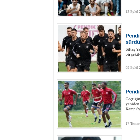
13 Eylül
Pendi
sürdü
Siltaş Y
bir şeki
09 Eylül 
Pendi
Geçtiğim
yeniden 
Kampı’y
17 Temmu