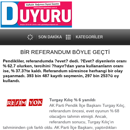
SON DAKİKA
KATEGORİLER
BİR REFERANDUM BÖYLE GEÇTİ
Pendikliler, referandumda ?evet? dedi. ?Evet? diyenlerin oranı
% 62.7 olurken, tercihini ?hayır?dan yana kullananların oranı
ise, % 37.3?te kaldı. Referandum süresince herhangi bir olay
yaşanmadı. 393 bin 487 kayıtlı seçmenin, 297 bin 253?ü oy
kullandı.
Turgay Kılıç % 6 yanıldı
AK Parti Pendik İlçe Başkanı Turgay Kılıç,
referandum öncesi, evet oyunun % 68
olacağını tahmin etmişti. Ancak,
referandum sonucu, Turgay Kılıç’ın
tahmininden çok farklı oldu. AK Parti İlçe Başkanı, yaptırdıkları