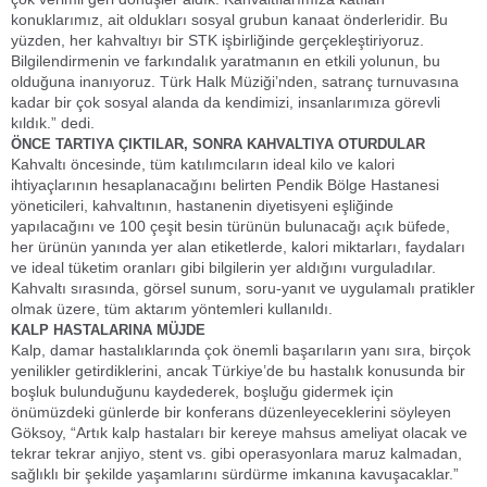
konuklarımız, ait oldukları sosyal grubun kanaat önderleridir. Bu
yüzden, her kahvaltıyı bir STK işbirliğinde gerçekleştiriyoruz.
Bilgilendirmenin ve farkındalık yaratmanın en etkili yolunun, bu
olduğuna inanıyoruz. Türk Halk Müziği’nden, satranç turnuvasına
kadar bir çok sosyal alanda da kendimizi, insanlarımıza görevli
kıldık.” dedi.
ÖNCE TARTIYA ÇIKTILAR, SONRA KAHVALTIYA OTURDULAR
Kahvaltı öncesinde, tüm katılımcıların ideal kilo ve kalori
ihtiyaçlarının hesaplanacağını belirten Pendik Bölge Hastanesi
yöneticileri, kahvaltının, hastanenin diyetisyeni eşliğinde
yapılacağını ve 100 çeşit besin türünün bulunacağı açık büfede,
her ürünün yanında yer alan etiketlerde, kalori miktarları, faydaları
ve ideal tüketim oranları gibi bilgilerin yer aldığını vurguladılar.
Kahvaltı sırasında, görsel sunum, soru-yanıt ve uygulamalı pratikler
olmak üzere, tüm aktarım yöntemleri kullanıldı.
KALP HASTALARINA MÜJDE
Kalp, damar hastalıklarında çok önemli başarıların yanı sıra, birçok
yenilikler getirdiklerini, ancak Türkiye’de bu hastalık konusunda bir
boşluk bulunduğunu kaydederek, boşluğu gidermek için
önümüzdeki günlerde bir konferans düzenleyeceklerini söyleyen
Göksoy, “Artık kalp hastaları bir kereye mahsus ameliyat olacak ve
tekrar tekrar anjiyo, stent vs. gibi operasyonlara maruz kalmadan,
sağlıklı bir şekilde yaşamlarını sürdürme imkanına kavuşacaklar.”