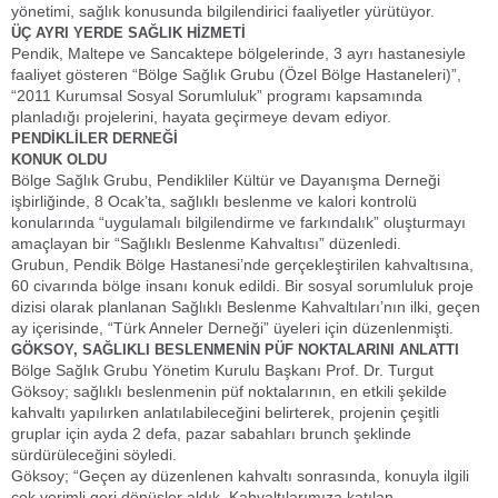
yönetimi, sağlık konusunda bilgilendirici faaliyetler yürütüyor.
ÜÇ AYRI YERDE SAĞLIK HİZMETİ
Pendik, Maltepe ve Sancaktepe bölgelerinde, 3 ayrı hastanesiyle
faaliyet gösteren “Bölge Sağlık Grubu (Özel Bölge Hastaneleri)”,
“2011 Kurumsal Sosyal Sorumluluk” programı kapsamında
planladığı projelerini, hayata geçirmeye devam ediyor.
PENDİKLİLER DERNEĞİ
KONUK OLDU
Bölge Sağlık Grubu, Pendikliler Kültür ve Dayanışma Derneği
işbirliğinde, 8 Ocak’ta, sağlıklı beslenme ve kalori kontrolü
konularında “uygulamalı bilgilendirme ve farkındalık” oluşturmayı
amaçlayan bir “Sağlıklı Beslenme Kahvaltısı” düzenledi.
Grubun, Pendik Bölge Hastanesi’nde gerçekleştirilen kahvaltısına,
60 civarında bölge insanı konuk edildi. Bir sosyal sorumluluk proje
dizisi olarak planlanan Sağlıklı Beslenme Kahvaltıları’nın ilki, geçen
ay içerisinde, “Türk Anneler Derneği” üyeleri için düzenlenmişti.
GÖKSOY, SAĞLIKLI BESLENMENİN PÜF NOKTALARINI ANLATTI
Bölge Sağlık Grubu Yönetim Kurulu Başkanı Prof. Dr. Turgut
Göksoy; sağlıklı beslenmenin püf noktalarının, en etkili şekilde
kahvaltı yapılırken anlatılabileceğini belirterek, projenin çeşitli
gruplar için ayda 2 defa, pazar sabahları brunch şeklinde
sürdürüleceğini söyledi.
Göksoy; “Geçen ay düzenlenen kahvaltı sonrasında, konuyla ilgili
çok verimli geri dönüşler aldık. Kahvaltılarımıza katılan