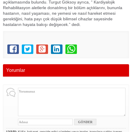
açıklamasında bulundu. Turgut Göksoy ayrıca, “ Kardiyalojik
Rehabilitasyon aletlerle donatılmış bir bölüm açtıklarını, bununla
hastanın, nasıl yaşaması, ne yemesi ve nasıl hareket etmesi
gerektiğini, hata payı çok düşük bilimsel cihazlar sayesinde
hastaların hayata bakışı değişecek.” dedi.
Yorumlar
UYARI:
Küfür, hakaret, rencide edici cümleler veya imalar, inançlara saldırı içeren,