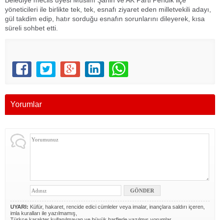
Belediye meclis üyesi Müslim Şahin ve AK Parti Pendik ilçe
yöneticileri ile birlikte tek, tek, esnafı ziyaret eden milletvekili adayı,
gül takdim edip, hatır sorduğu esnafın sorunlarını dileyerek, kısa
süreli sohbet etti.
Yorumlar
UYARI:
Küfür, hakaret, rencide edici cümleler veya imalar, inançlara saldırı içeren,
imla kuralları ile yazılmamış,
Türkçe karakter kullanılmayan ve büyük harflerle yazılmış yorumlar