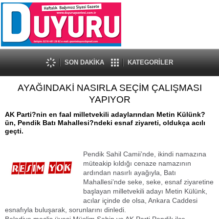
SON DAKİKA
KATEGORİLER
AYAĞINDAKİ NASIRLA SEÇİM ÇALIŞMASI
YAPIYOR
AK Parti?nin en faal milletvekili adaylarından Metin Külünk?
ün, Pendik Batı Mahallesi?ndeki esnaf ziyareti, oldukça acılı
geçti.
Pendik Sahil Camii’nde, ikindi namazına
müteakip kıldığı cenaze namazının
ardından nasırlı ayağıyla, Batı
Mahallesi’nde seke, seke, esnaf ziyaretine
başlayan milletvekili adayı Metin Külünk,
acılar içinde de olsa, Ankara Caddesi
esnafıyla buluşarak, sorunlarını dinledi.